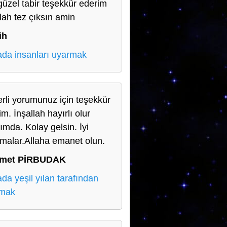
güzel tabir teşekkür ederim
llah tez çıksın amin
ih
da insanları uyarmak
rli yorumunuz için teşekkür
m. İnşallah hayırlı olur
ımda. Kolay gelsin. İyi
şmalar.Allaha emanet olun.
met PİRBUDAK
da yeşil yılan tarafından
lmak