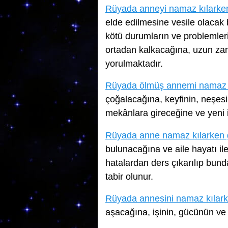
Rüyada anneyi namaz kılarke
elde edilmesine vesile olacak 
kötü durumların ve problemler
ortadan kalkacağına, uzun za
yorulmaktadır.
Rüyada ölmüş annemi namaz 
çoğalacağına, keyfinin, neşesi
mekânlara gireceğine ve yeni i
Rüyada anne namaz kılarken
bulunacağına ve aile hayatı ile
hatalardan ders çıkarılıp bun
tabir olunur.
Rüyada annesini namaz kılar
aşacağına, işinin, gücünün ve 