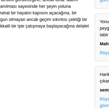
gör
ranılması sayesinde her şeyin yoluna
 rahat bir hayatın kapısını açacağına, bir
gun olmayan ancak geçim sıkıntısı çektiği bir
Yoru
atli bir işte çalışmaya başlayacağına delalet
peyg
tabir
Mah
Rüya
Harik
çıka
sem
Rüya
gör