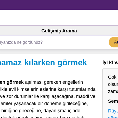
Gelişmiş Arama
A
namaz kılarken görmek
İyi ki 
Çok 
ken görmek
aşılması gereken engellerin
olsu
kle evli kimselerin eşlerine karşı tutumlarında
zama
ve zor durumlar ile karşılaşacağına, maddi ve
Sem
lemler yaşanacak bir döneme girileceğine,
 birliğine gireceğine, dayanışma içinde
Rüya
destek görüleceğine, ancak biraz sabırlı