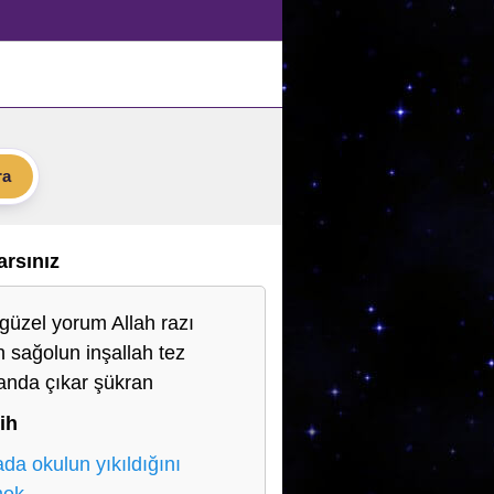
ra
Varsınız
güzel yorum Allah razı
n sağolun inşallah tez
nda çıkar şükran
ih
da okulun yıkıldığını