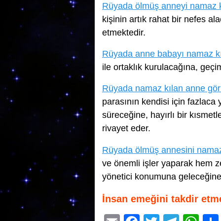
Rüyada ölmüş anneyi namaz k
kişinin artık rahat bir nefes a
etmektedir.
Rüyada anne babayı namaz k
ile ortaklık kurulacağına, geç
Rüyada namaz kılan anne gö
parasının kendisi için fazlaca
süreceğine, hayırlı bir kısmet
rivayet eder.
Rüyada ölmüş annesini namaz
ve önemli işler yaparak hem z
yönetici konumuna geleceğine, 
İnsan emeğini takdir etm