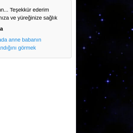
n... Teşekkür ederim
nıza ve yüreğinize sağlık
a
da anne babanın
ndığını görmek