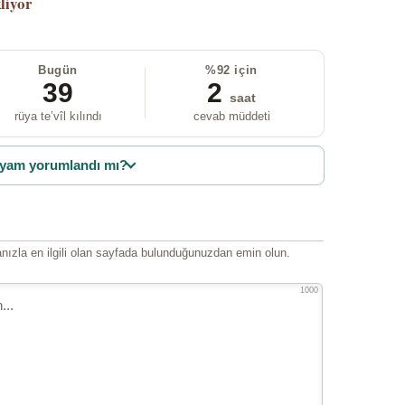
liyor
Bugün
%92 için
39
2
saat
rüya te’vîl kılındı
cevab müddeti
yam yorumlandı mı?
ızla en ilgili olan sayfada bulunduğunuzdan emin olun.
1000