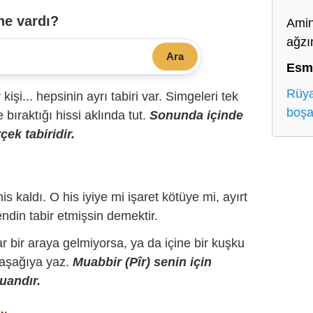
ne vardı?
Amin
ağzı
Ara
Esm
Rüya
r kişi... hepsinin ayrı tabiri var. Simgeleri tek
boşa
bıraktığı hissi aklında tut.
Sonunda içinde
çek tabiridir.
is kaldı. O his iyiye mi işaret kötüye mi, ayırt
ndin tabir etmişsin demektir.
r bir araya gelmiyorsa, ya da içine bir kuşku
 aşağıya yaz.
Muabbir (Pîr) senin için
uandır.