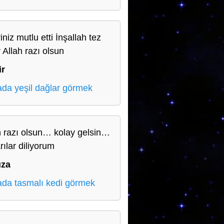
iniz mutlu etti İnşallah tez
 Allah razı olsun
ir
da yeşil dağlar görmek
h razı olsun… kolay gelsin…
rılar diliyorum
ıza
da tasmalı kedi görmek