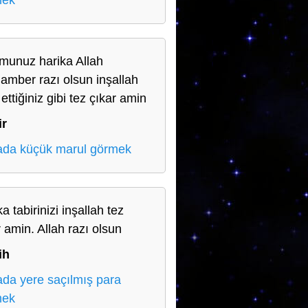
mek
munuz harika Allah
amber razı olsun inşallah
 ettiğiniz gibi tez çıkar amin
ir
da küçük marul görmek
a tabirinizi inşallah tez
r amin. Allah razı olsun
ih
da yere saçılmış para
mek