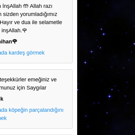
 İnşAllah 🤲 Allah razı
n sizden yorumladığımız
. Hayır ve dua ile selametle
 inşAllah.🌹
nihan🌹
da kardeş görmek
teşekkürler emeğiniz ve
munuz için Saygılar
uk
da köpeğin parçalandığını
mek