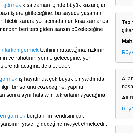
n görmek
kısa zaman içinde büyük kazançlar
bazı işlere girileceğine, bu sayede yaşanan
in hiçbir zarara yol açmadan en kısa zamanda
Tabir
mandan beri ters giden şansın düzeleceğine
çıkar
Mah
kılarken görmek
talihinin artacağına, rızkının
Rüya
nin ve rahatının yerine geleceğine, yeni
şlere atılacağına delalet eder.
Alla
 görmek
iş hayatında çok büyük bir yardımda
başa
 ilgili bir sorunu çözeceğine, yapılan
dan sonra aynı hataların tekrarlanmayacağına
Ali r
Rüya
ken görmek
borçlarının kendisini çok
şansının yaver gideceğine rivayet etmektedir.