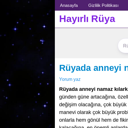
Menü
Anasayfa
Gizlilik Politikası
Hayırlı Rüya
Rüyada anneyi 
Yorum yaz
Rüyada anneyi namaz kılar
günden güne artacağına, özelli
değişim olacağına, çok büyük 
manevi olarak çok büyük prob
onlarla hem gönül hem de fikir
kalacağına, en önemli anlarda 