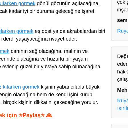
çok 
ılarken görmek
gönül gözünün açılacağına,
inşa
lacak kadar iyi bir duruma geleceğine işaret
sem
Rüya
ılarken görmek
eş dost ya da akrabalardan biri
im derdi yaşayacağına rivayet eder.
rmek
canının sağ olacağına, malının ve
Değe
 yerinde olacağına ve huzurlu bir yaşam
ederi
le evlenip güzel bir yuvaya sahip olunacağına
hakk
çalı
 kılarken görmek
kişinin yabancılarla büyük
Meh
engin olacağına hem de kendi işini kurup
Rüya
birçok kişinin dikkatini çekeceğine yorulur.
ısırı
ek için ⭐Paylaş⭐ 🙏