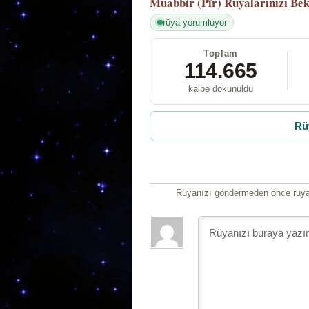
Muabbir (Pîr)
Rüyalarınızı Bek
rüya yorumluyor
Toplam
114.665
kalbe dokunuldu
Rü
Rüyanızı göndermeden önce rüyan