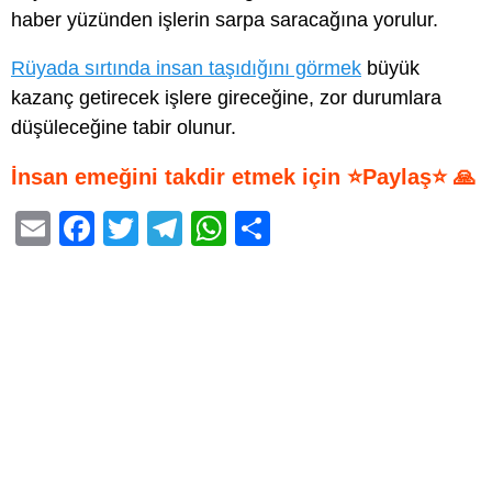
haber yüzünden işlerin sarpa saracağına yorulur.
Rüyada sırtında insan taşıdığını görmek
büyük
kazanç getirecek işlere gireceğine, zor durumlara
düşüleceğine tabir olunur.
İnsan emeğini takdir etmek için ⭐Paylaş⭐ 🙏
E
F
T
T
W
S
m
a
wi
el
h
h
ail
c
tt
e
at
ar
e
er
gr
s
e
b
a
A
o
m
p
o
p
k