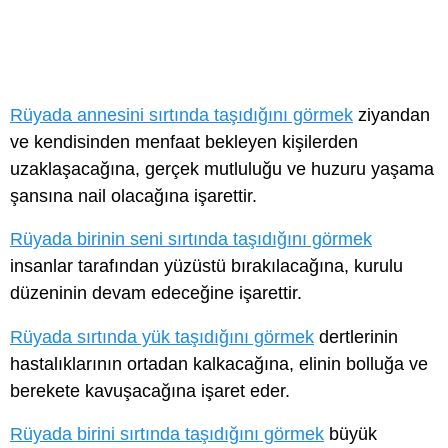
Rüyada annesini sırtında taşıdığını görmek
ziyandan
ve kendisinden menfaat bekleyen kişilerden
uzaklaşacağına, gerçek mutluluğu ve huzuru yaşama
şansına nail olacağına işarettir.
Rüyada birinin seni sırtında taşıdığını görmek
insanlar tarafından yüzüstü bırakılacağına, kurulu
düzeninin devam edeceğine işarettir.
Rüyada sırtında yük taşıdığını görmek
dertlerinin
hastalıklarının ortadan kalkacağına, elinin bolluğa ve
berekete kavuşacağına işaret eder.
Rüyada birini sırtında taşıdığını görmek
büyük