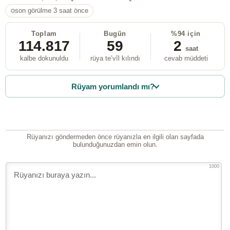
son görülme 3 saat önce
Toplam
Bugün
%94 için
114.817
59
2
saat
kalbe dokunuldu
rüya te’vîl kılındı
cevab müddeti
Rüyam yorumlandı mı?
Rüyanızı göndermeden önce rüyanızla en ilgili olan sayfada
bulunduğunuzdan emin olun.
1000