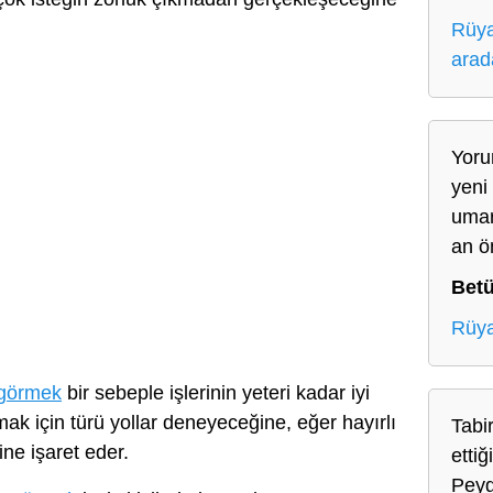
Rüya
arad
Yoru
yeni 
umar
an ö
Betü
Rüya
 görmek
bir sebeple işlerinin yeteri kadar iyi
mak için türü yollar deneyeceğine, eğer hayırlı
Tabir
ine işaret eder.
ettiğ
Peyg