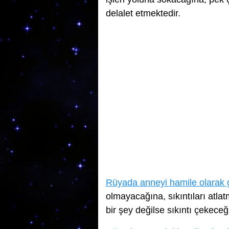
delalet etmektedir.
Rüyada anneyi hamile olarak
olmayacağına, sıkıntıları atlat
bir şey değilse sıkıntı çekeceğ