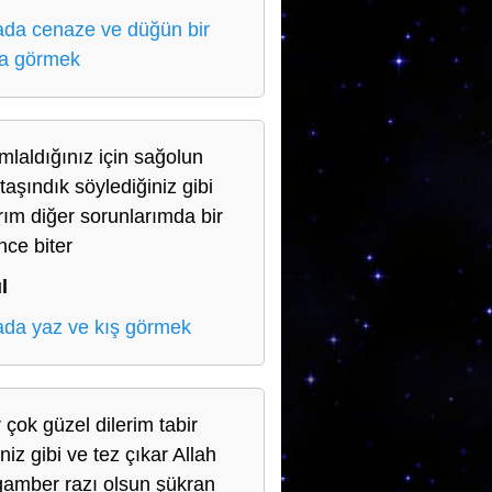
da cenaze ve düğün bir
a görmek
mlaldığınız için sağolun
taşındık söylediğiniz gibi
ım diğer sorunlarımda bir
nce biter
l
da yaz ve kış görmek
 çok güzel dilerim tabir
iniz gibi ve tez çıkar Allah
amber razı olsun şükran