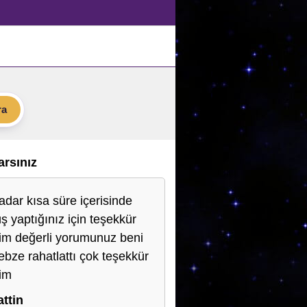
ra
Varsınız
adar kısa süre içerisinde
ş yaptığınız için teşekkür
im değerli yorumunuz beni
nebze rahatlattı çok teşekkür
im
ttin