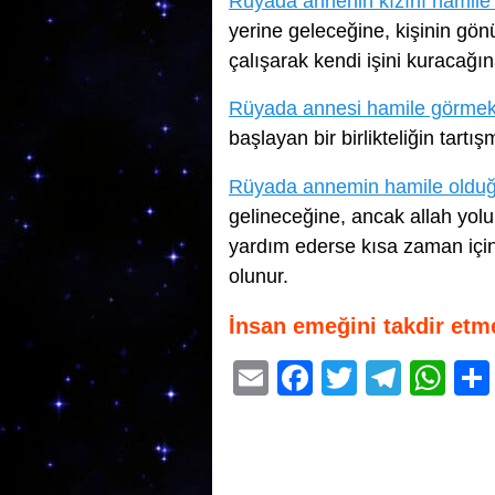
Rüyada annenin kızını hamil
yerine geleceğine, kişinin gö
çalışarak kendi işini kuracağına
Rüyada annesi hamile görme
başlayan bir birlikteliğin tartı
Rüyada annemin hamile oldu
gelineceğine, ancak allah yo
yardım ederse kısa zaman içind
olunur.
İnsan emeğini takdir etm
E
F
T
T
W
m
a
wi
el
h
ail
c
tt
e
at
e
er
gr
s