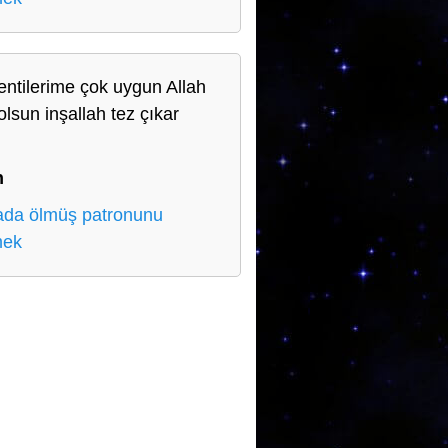
entilerime çok uygun Allah
olsun inşallah tez çıkar
n
n
da ölmüş patronunu
mek