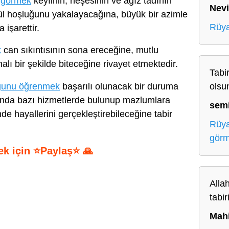
e görmek
keyfinin, neşesinin ve ağız tadının
Nev
nül hoşluğunu yakalayacağına, büyük bir azimle
Rüya
 işarettir.
k
can sıkıntısının sona ereceğine, mutlu
şmalı bir şekilde biteceğine rivayet etmektedir.
Tabir
ğunu öğrenmek
başarılı olunacak bir duruma
olsu
lunda bazı hizmetlerde bulunup mazlumlara
sem
e hayallerini gerçekleştirebileceğine tabir
Rüya
gör
ek için ⭐Paylaş⭐ 🙏
S
Alla
h
tabir
ar
Mah
e