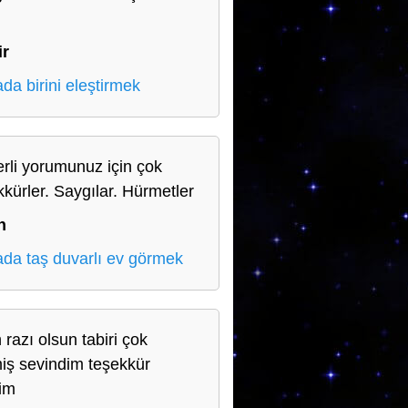
n
ir
da birini eleştirmek
rli yorumunuz için çok
kkürler. Saygılar. Hürmetler
n
da taş duvarlı ev görmek
 razı olsun tabiri çok
miş sevindim teşekkür
im