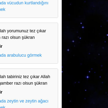
da vücudun kurtlandığını
mek
llah yorumunuz tez çıkar
h razı olsun şükran
ir
da arabulucu görmek
lah tabiriniz tez çıkar Allah
amber razı olsun şükran
ir
da zeytin ve zeytin ağacı
mek