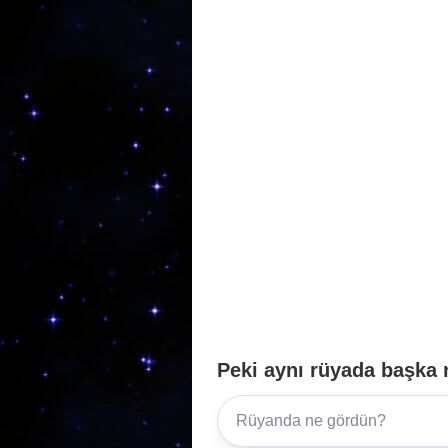
b
a
A
o
m
p
o
p
k
Peki aynı rüyada başka 