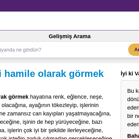
Gelişmiş Arama
A
 hamile olarak görmek
İyi ki 
Bu k
rak görmek
hayatına renk, eğlence, neşe,
dönü
olacağına, ayağının tökezleyip, işlerinin
eder
sine zamansız can kayıpları yaşatmayacağına,
bir 
yeceğine, işinin de hep yürüyeceğine, bazı
eder
, işlerin çok iyi bir şekilde ilerleyeceğine,
Baha
 çok isteğin zorluk çıkmadan gerçekleşeceğine