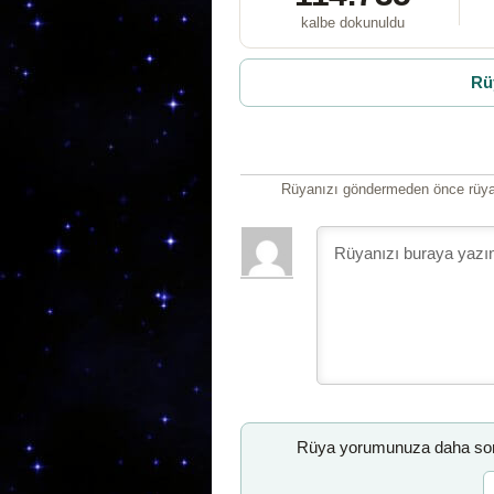
kalbe dokunuldu
Rü
Rüyanızı göndermeden önce rüyan
Rüya yorumunuza daha sonr