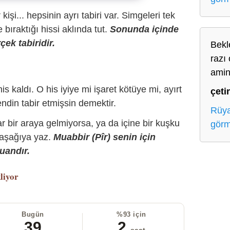
r kişi... hepsinin ayrı tabiri var. Simgeleri tek
bıraktığı hissi aklında tut.
Sonunda içinde
çek tabiridir.
Bekl
razı 
ami
is kaldı. O his iyiye mi işaret kötüye mi, ayırt
çeti
ndin tabir etmişsin demektir.
Rüya
r bir araya gelmiyorsa, ya da içine bir kuşku
gör
 aşağıya yaz.
Muabbir (Pîr) senin için
uandır.
liyor
Bugün
%93 için
39
2