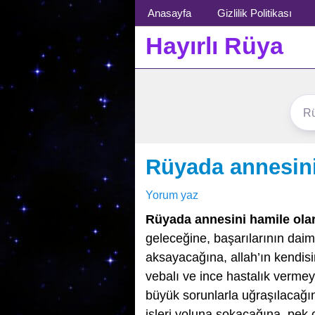
Menü
Anasayfa
Gizlilik Politikası
Hayırlı Rüya
Rüyada annesini
Yorum yaz
Rüyada annesini hamile ola
geleceğine, başarılarının daim 
aksayacağına, allah’ın kendi
vebalı ve ince hastalık verme
büyük sorunlarla uğraşılacağına
işleri yoluna sokacağına, pek