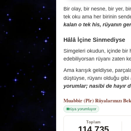
Bir olay, bir nesne, bir yer, bi
tek oku ama her birinin sende 
kalan o tek his, rüyanın ger
Hâlâ İçine Sinmediyse
Simgeleri okudun, içinde bir h
edebiliyorsan rüyanı zaten ke
Ama karışık geldiyse, parçala
düştüyse, rüyanı olduğu gibi
yorumlar; nasibi de hayır d
Muabbir (Pîr)
Rüyalarınızı Bek
rüya yorumluyor
Toplam
114.735