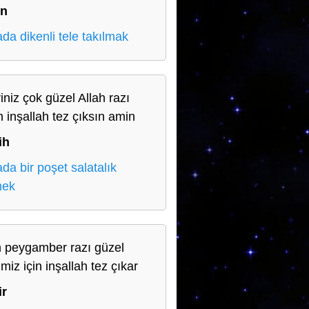
in
da dikenli tele takılmak
iniz çok güzel Allah razı
n inşallah tez çıksın amin
ih
da bir poşet salatalık
mek
h peygamber razı güzel
imiz için inşallah tez çıkar
ir