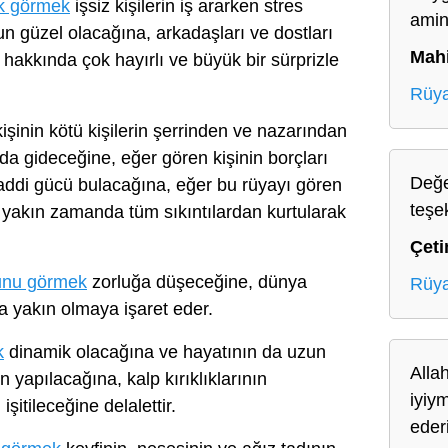
ak görmek
işsiz kişilerin iş ararken stres
ami
 güzel olacağına, arkadaşları ve dostları
Mah
hakkında çok hayırlı ve büyük bir sürprizle
Rüya
işinin kötü kişilerin şerrinden ve nazarından
nda gideceğine, eğer gören kişinin borçları
Değe
addi gücü bulacağına, eğer bu rüyayı gören
teşe
yakın zamanda tüm sıkıntılardan kurtularak
Çeti
unu görmek
zorluğa düşeceğine, dünya
Rüya
a yakın olmaya işaret eder.
k
dinamik olacağına ve hayatının da uzun
Allah
 yapılacağına, kalp kırıklıklarının
iyiy
şitileceğine delalettir.
eder