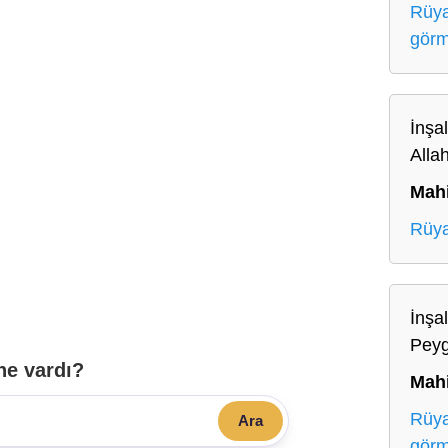
Rüya
gör
İnşa
Alla
Mah
Rüya
İnşal
Peyg
ne vardı?
Mah
Rüya
Ara
gör