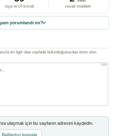
saat
rüya te’vîl kılındı
cevab müddeti
yam yorumlandı mı?
ızla en ilgili olan sayfada bulunduğunuzdan emin olun.
1000
a ulaşmak için bu sayfanın adresini kaydedin.
Bağlantıyı kopyala