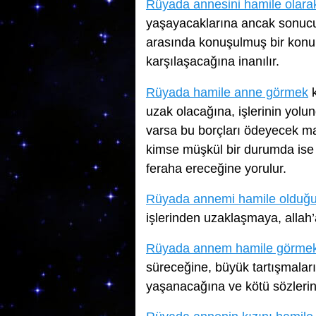
Rüyada annesini hamile olar
yaşayacaklarına ancak sonucun
arasında konuşulmuş bir konu 
karşılaşacağına inanılır.
Rüyada hamile anne görmek
k
uzak olacağına, işlerinin yolu
varsa bu borçları ödeyecek m
kimse müşkül bir durumda ise 
feraha ereceğine yorulur.
Rüyada annemi hamile olduğ
işlerinden uzaklaşmaya, allah’
Rüyada annem hamile görme
süreceğine, büyük tartışmaların
yaşanacağına ve kötü sözlerin i