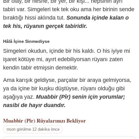
Bir olay, bir nesne, bir yer, bir kişi... hepsinin ayrı
tabiri var. Simgeleri tek tek oku ama her birinin sende
bıraktığı hissi aklında tut.
Sonunda içinde kalan o
tek his, rüyanın gerçek tabiridir.
Hâlâ İçine Sinmediyse
Simgeleri okudun, içinde bir his kaldı. O his iyiye mi
işaret kötüye mi, ayırt edebiliyorsan rüyanı zaten
kendin tabir etmişsin demektir.
Ama karışık geldiyse, parçalar bir araya gelmiyorsa,
ya da içine bir kuşku düştüyse, rüyanı olduğu gibi
aşağıya yaz.
Muabbir (Pîr) senin için yorumlar;
nasibi de hayır duandır.
Muabbir (Pîr)
Rüyalarınızı Bekliyor
son görülme 12 dakika önce