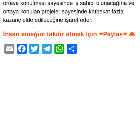
ortaya konulması sayesinde iş sahibi olunacağına ve
ortaya konulan projeler sayesinde katbekat fazla
kazanç elde edileceğine işaret eder.
İnsan emeğini takdir etmek için ⭐Paylaş⭐ 🙏
E
F
T
T
W
S
m
a
wi
el
h
h
ail
c
tt
e
at
ar
e
er
gr
s
e
b
a
A
o
m
p
o
p
k