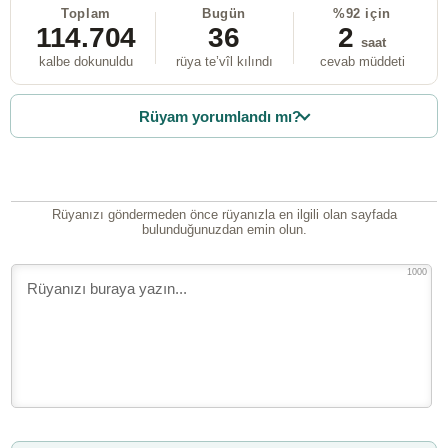
Toplam
Bugün
%92 için
114.704
36
2
saat
kalbe dokunuldu
rüya te’vîl kılındı
cevab müddeti
Rüyam yorumlandı mı?
Rüyanızı göndermeden önce rüyanızla en ilgili olan sayfada
bulunduğunuzdan emin olun.
1000