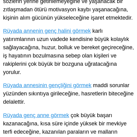
sözlerin yerine getirilemeyeğine ve yaşanacak bir
zıtlaşmadan ötürü motivasyon kaybı yaşanacağına,
kişinin alım gücünün yükseleceğine işaret etmektedir.
Rüyada annenin genç halini görmek
karlı
yatırımlarının uzun vadede kendisine büyük kolaylık
sağlayacağına, huzur, bolluk ve bereket geçireceğine,
iş hayatının bozulmasına sebep olan kişileri ve
rakiplerini çok büyük bir bozguna uğratacağına
yorulur.
Rüyada annesinin gençliğini görmek
maddi sorunlar
yüzünden sıkıntıya girileceğine, hasretlerin biteceğine
delalettir.
Rüyada genç anne görmek
çok büyük başarı
kazanacağına, kısa süre içinde yüksek bir mevkiye
terfi edeceğine, kazanılan paraların ve malların