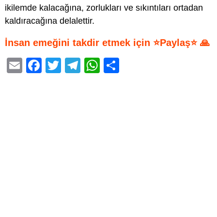
ikilemde kalacağına, zorlukları ve sıkıntıları ortadan
kaldıracağına delalettir.
İnsan emeğini takdir etmek için ⭐Paylaş⭐ 🙏
E
F
T
T
W
S
m
a
wi
el
h
h
ail
c
tt
e
at
ar
e
er
gr
s
e
b
a
A
o
m
p
o
p
k