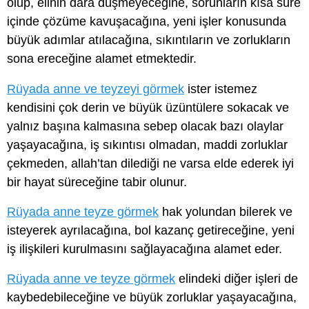
olup, elinin dara düşmeyeceğine, sorunların kısa süre
içinde çözüme kavuşacağına, yeni işler konusunda
büyük adımlar atılacağına, sıkıntıların ve zorlukların
sona ereceğine alamet etmektedir.
Rüyada anne ve teyzeyi görmek
ister istemez
kendisini çok derin ve büyük üzüntülere sokacak ve
yalnız başına kalmasına sebep olacak bazı olaylar
yaşayacağına, iş sıkıntısı olmadan, maddi zorluklar
çekmeden, allah’tan dilediği ne varsa elde ederek iyi
bir hayat süreceğine tabir olunur.
Rüyada anne teyze görmek
hak yolundan bilerek ve
isteyerek ayrılacağına, bol kazanç getireceğine, yeni
iş ilişkileri kurulmasını sağlayacağına alamet eder.
Rüyada anne ve teyze görmek
elindeki diğer işleri de
kaybedebileceğine ve büyük zorluklar yaşayacağına,