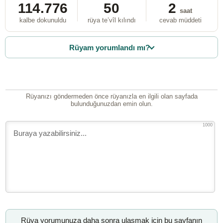
114.776
50
2
saat
kalbe dokunuldu
rüya te’vîl kılındı
cevab müddeti
Rüyam yorumlandı mı?
Rüyanızı göndermeden önce rüyanızla en ilgili olan sayfada
bulunduğunuzdan emin olun.
1000
Rüya yorumunuza daha sonra ulaşmak için bu sayfanın