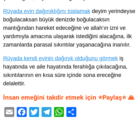
Rüyada evin dağınıklığını toplamak
deyim yerindeyse
boğulacaksan büyük denizde boğulacaksın
mantığından hareket edeceğine ve allah’ın izni ve
yardımıyla amacına ulaşarak istediğini alacağına, ilk
zamanlarda parasal sıkıntılar yaşanacağına inanılır.
Rüyada kendi evinin dağınık olduğunu görmek
iş
hayatında ve aile hayatında ferahlığa çıkılacağına,
sıkıntılarının en kısa süre içinde sona ereceğine
delalettir.
İnsan emeğini takdir etmek için ⭐Paylaş⭐ 🙏
E
F
T
T
W
S
m
a
wi
el
h
h
ail
c
tt
e
at
ar