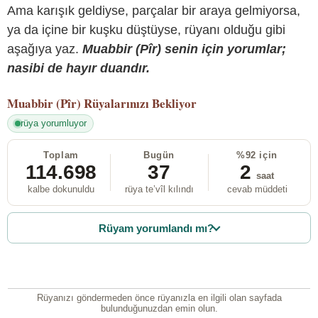
Ama karışık geldiyse, parçalar bir araya gelmiyorsa,
ya da içine bir kuşku düştüyse, rüyanı olduğu gibi
aşağıya yaz.
Muabbir (Pîr) senin için yorumlar;
nasibi de hayır duandır.
Muabbir (Pîr)
Rüyalarınızı Bekliyor
rüya yorumluyor
Toplam
Bugün
%92 için
114.698
37
2
saat
kalbe dokunuldu
rüya te’vîl kılındı
cevab müddeti
Rüyam yorumlandı mı?
Rüyanızı göndermeden önce rüyanızla en ilgili olan sayfada
bulunduğunuzdan emin olun.