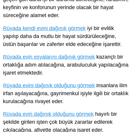
keyfinin ve konforunun yerinde olacak bir hayat
süreceğine alamet eder.
Rüyada kendi evini dağınık görmek
iyi bir evlilik
yapılıp daha da mutlu bir hayat sürdürüleceğine,
üstün başarılar ve zaferler elde edeceğine işarettir.
Rüyada evin eşyalarını dağınık görmek
kazançlı bir
ortaklığa adım atılacağına, arabuluculuk yapılacağına
işaret etmektedir.
Rüyada evini dağınık olduğunu görmek
insanlara ilim
irfan aşılayacağına, gayrimenkul işiyle ilgili bir ortaklık
kurulacağına rivayet eder.
Rüyada evin dağınık olduğunu görmek
hayırlı bir
şekilde girilen işten çok büyük zararlar edilerek
çıkılacağına, afiyette olacağına işaret eder.