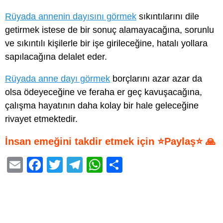
Rüyada annenin dayısını görmek
sıkıntılarını dile
getirmek istese de bir sonuç alamayacağına, sorunlu
ve sıkıntılı kişilerle bir işe girileceğine, hatalı yollara
sapılacağına delalet eder.
Rüyada anne dayı görmek
borçlarını azar azar da
olsa ödeyeceğine ve feraha er geç kavuşacağına,
çalışma hayatının daha kolay bir hale geleceğine
rivayet etmektedir.
İnsan emeğini takdir etmek için ⭐Paylaş⭐ 🙏
E
F
T
T
W
S
m
a
wi
el
h
h
ail
c
tt
e
at
ar
e
er
gr
s
e