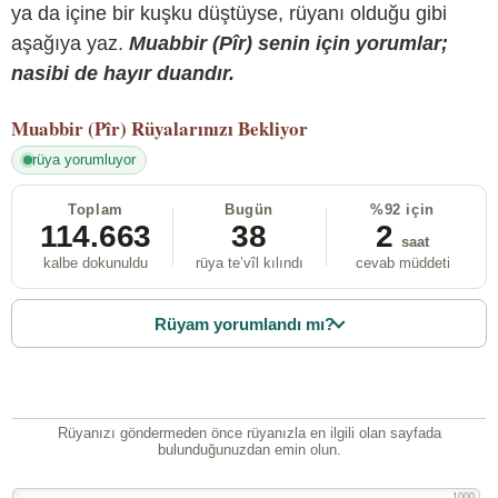
ya da içine bir kuşku düştüyse, rüyanı olduğu gibi
aşağıya yaz.
Muabbir (Pîr) senin için yorumlar;
nasibi de hayır duandır.
Muabbir (Pîr)
Rüyalarınızı Bekliyor
rüya yorumluyor
Toplam
Bugün
%92 için
114.663
38
2
saat
kalbe dokunuldu
rüya te’vîl kılındı
cevab müddeti
Rüyam yorumlandı mı?
Rüyanızı göndermeden önce rüyanızla en ilgili olan sayfada
bulunduğunuzdan emin olun.
1000