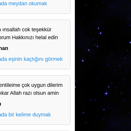
ada meydan okumak
 ınsallah cok teşekkür
orum Hakkınızı helal edin
han
da eşinin kaçtığını görmek
entileime çok uygun dilerim
çıkar Allah razı olsun amin
n
da bir kelime duymak