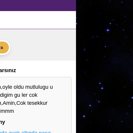
ra
Varsınız
,oyle oldu mutlulugu u
digim gu ler cok
n,Amin,Cok tesekkur
rimmm
ny