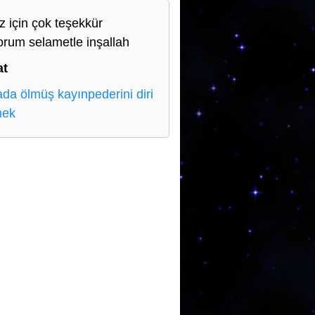
iz için çok teşekkür
orum selametle inşallah
at
da ölmüş kayınpederini diri
mek