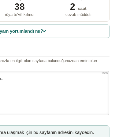
38
2
saat
rüya te’vîl kılındı
cevab müddeti
yam yorumlandı mı?
ızla en ilgili olan sayfada bulunduğunuzdan emin olun.
1000
a ulaşmak için bu sayfanın adresini kaydedin.