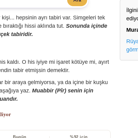
İlgin
r kişi... hepsinin ayrı tabiri var. Simgeleri tek
ediy
bıraktığı hissi aklında tut.
Sonunda içinde
Mur
çek tabiridir.
Rüya
gör
is kaldı. O his iyiye mi işaret kötüye mi, ayırt
ndin tabir etmişsin demektir.
r bir araya gelmiyorsa, ya da içine bir kuşku
 aşağıya yaz.
Muabbir (Pîr) senin için
uandır.
liyor
Bugün
%92 için