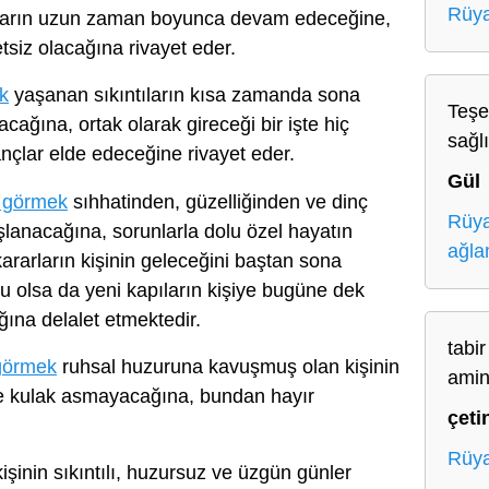
Rüya
ların uzun zaman boyunca devam edeceğine,
tsiz olacağına rivayet eder.
k
yaşanan sıkıntıların kısa zamanda sona
Teşe
cağına, ortak olarak gireceği bir işte hiç
sağl
çlar elde edeceğine rivayet eder.
Gül
i görmek
sıhhatinden, güzelliğinden ve dinç
Rüya
anacağına, sorunlarla dolu özel hayatın
ağl
ararların kişinin geleceğini baştan sona
lu olsa da yeni kapıların kişiye bugüne dek
ğına delalet etmektedir.
tabir
görmek
ruhsal huzuruna kavuşmuş olan kişinin
amin
de kulak asmayacağına, bundan hayır
çeti
Rüya
işinin sıkıntılı, huzursuz ve üzgün günler