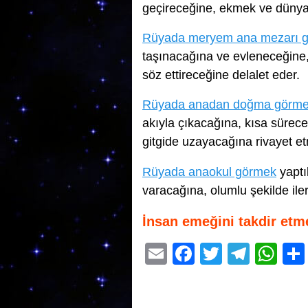
geçireceğine, ekmek ve dünya 
Rüyada meryem ana mezarı 
taşınacağına ve evleneceğine,
söz ettireceğine delalet eder.
Rüyada anadan doğma görm
akıyla çıkacağına, kısa sürece
gitgide uzayacağına rivayet et
Rüyada anaokul görmek
yaptı
varacağına, olumlu şekilde ile
İnsan emeğini takdir etm
E
F
T
T
W
m
a
wi
el
h
ail
c
tt
e
at