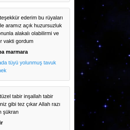
teşekkür ederim bu rüyaları
le aramız açık huzursuzluk
nunla alakalı olabilirmi ve
r vakti gordum
ba marmara
da tüyü yolunmuş tavuk
mek
üzel tabir inşallah tabir
iniz gibi tez çıkar Allah razı
n şükran
ir