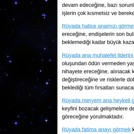
devam edeceğine, bazı sorun
işlerin çok kısmetsiz ve bereke
Rüyada hatice anamızı görme
ereceğine, endişelerin son bula
beklemediği kadar büyük kazan
Rüyada ana muhalefet liderin
oluşundan ödün vermeden yaşl
nihayete ereceğine, alınacak k
değiştireceğine ve risklerle do
beklediği tüm fırsatları sunaca
Rüyada meryem ana heykeli 
keyfini bozacak gelişmelere 
göreceğine yorulmaktadır.
Rüyada fatima anayı görmek
k