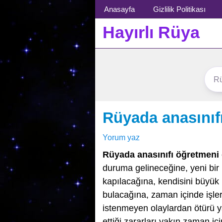
Menü
Anasayfa
Gizlilik Politikası
Hayırlı Rüya
Rüyada anasınıf
Yorum yaz
Rüyada anasınıfı öğretmeni
duruma gelineceğine, yeni bir
kapılacağına, kendisini büyük 
bulacağına, zaman içinde işle
istenmeyen olaylardan ötürü ya
ettiği zararları yakın zaman iç