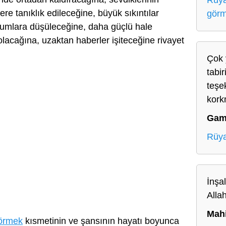
Rüya
re tanıklık edileceğine, büyük sıkıntılar
gör
umlara düşüleceğine, daha güçlü hale
lacağına, uzaktan haberler işiteceğine rivayet
Çok 
tabir
teşe
kork
Gam
Rüy
İnşa
Alla
Mah
görmek
kısmetinin ve şansının hayatı boyunca