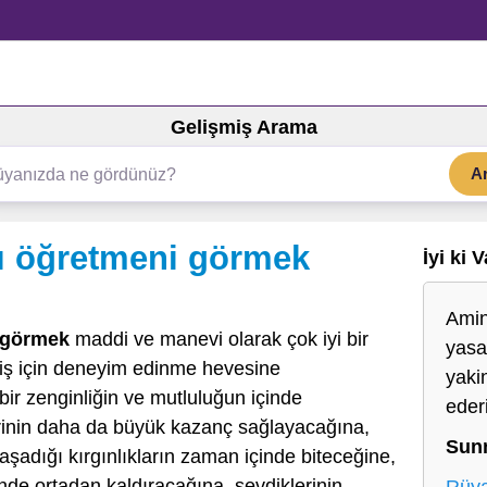
Gelişmiş Arama
A
ı öğretmeni görmek
İyi ki 
Amin
 görmek
maddi ve manevi olarak çok iyi bir
yasa
 iş için deneyim edinme hevesine
yaki
bir zenginliğin ve mutluluğun içinde
ede
rinin daha da büyük kazanç sağlayacağına,
Sun
şadığı kırgınlıkların zaman içinde biteceğine,
inde ortadan kaldıracağına, sevdiklerinin