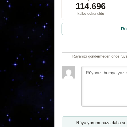
114.696
kalbe dokunuldu
Rü
Rüyanızı göndermeden önce rüyan
Rüya yorumunuza daha sonr