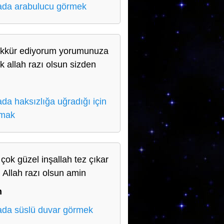
da arabulucu görmek
kkür ediyorum yorumunuza
ık allah razı olsun sizden
da haksızlığa uğradığı için
amak
 çok güzel inşallah tez çıkar
 Allah razı olsun amin
n
da süslü duvar görmek