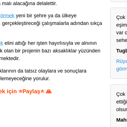
malı alacağına delalettir.
görmek
yeni bir şehre ya da ülkeye
Çok 
 gerçekleştireceği çalışmalarla adından sıkça
eşim
var o
sehe
ek
elini attığı her işten hayırlısıyla ve alnının
Tug
k olan bir projenin bazı aksaklıklar yüzünden
mektedir.
Rüya
gör
klarının da tatsız olaylara ve sonuçlara
rlemeyeceğine yorulur.
ek için ⭐Paylaş⭐ 🙏
Çok t
ettiğ
S
olsu
h
Mah
ar