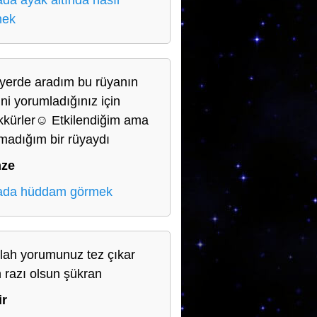
da ayak altında nasır
mek
yerde aradım bu rüyanın
ini yorumladığınız için
kkürler☺️ Etkilendiğim ama
madığım bir rüyaydı
ze
ada hüddam görmek
llah yorumunuz tez çıkar
h razı olsun şükran
ir