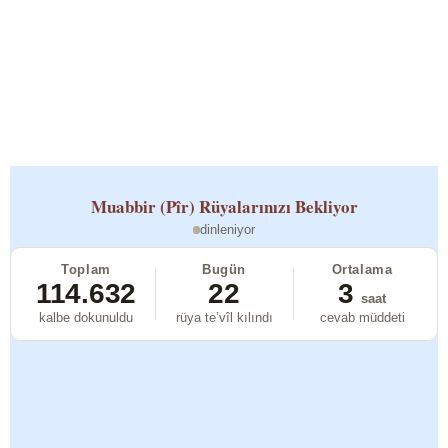
Muabbir (Pîr)
Rüyalarınızı Bekliyor
dinleniyor
Toplam
Bugün
Ortalama
114.632
22
3
saat
kalbe dokunuldu
rüya te’vîl kılındı
cevab müddeti