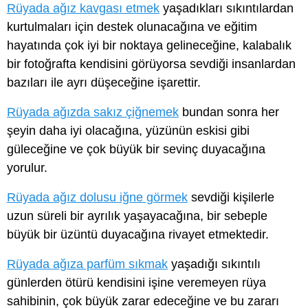
Rüyada ağız kavgası etmek
yaşadıkları sıkıntılardan
kurtulmaları için destek olunacağına ve eğitim
hayatında çok iyi bir noktaya gelineceğine, kalabalık
bir fotoğrafta kendisini görüyorsa sevdiği insanlardan
bazıları ile ayrı düşeceğine işarettir.
Rüyada ağızda sakız çiğnemek
bundan sonra her
şeyin daha iyi olacağına, yüzünün eskisi gibi
güleceğine ve çok büyük bir sevinç duyacağına
yorulur.
Rüyada ağız dolusu iğne görmek
sevdiği kişilerle
uzun süreli bir ayrılık yaşayacağına, bir sebeple
büyük bir üzüntü duyacağına rivayet etmektedir.
Rüyada ağıza parfüm sıkmak
yaşadığı sıkıntılı
günlerden ötürü kendisini işine veremeyen rüya
sahibinin, çok büyük zarar edeceğine ve bu zararı