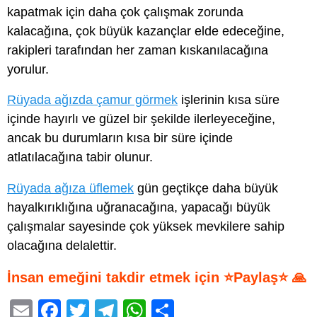
kapatmak için daha çok çalışmak zorunda
kalacağına, çok büyük kazançlar elde edeceğine,
rakipleri tarafından her zaman kıskanılacağına
yorulur.
Rüyada ağızda çamur görmek
işlerinin kısa süre
içinde hayırlı ve güzel bir şekilde ilerleyeceğine,
ancak bu durumların kısa bir süre içinde
atlatılacağına tabir olunur.
Rüyada ağıza üflemek
gün geçtikçe daha büyük
hayalkırıklığına uğranacağına, yapacağı büyük
çalışmalar sayesinde çok yüksek mevkilere sahip
olacağına delalettir.
İnsan emeğini takdir etmek için ⭐Paylaş⭐ 🙏
E
F
T
T
W
S