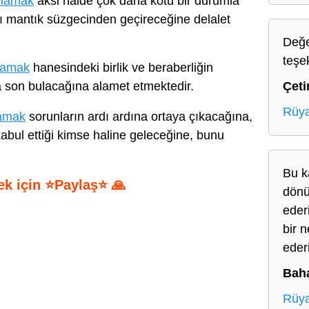
plamak
aksi halde çok daha kötü bir durumla
nı mantık süzgecinden geçireceğine delalet
Değe
teşe
plamak
hanesindeki birlik ve beraberliğin
Çeti
a son bulacağına alamet etmektedir.
Rüya
lamak
sorunların ardı ardına ortaya çıkacağına,
kabul ettiği kimse haline geleceğine, bunu
Bu k
ek için ⭐Paylaş⭐ 🙏
dönü
eder
S
bir 
h
eder
ar
Baha
e
Rüya