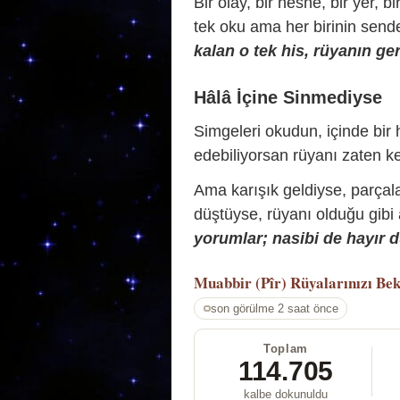
Bir olay, bir nesne, bir yer, bi
tek oku ama her birinin sende 
kalan o tek his, rüyanın ger
Hâlâ İçine Sinmediyse
Simgeleri okudun, içinde bir h
edebiliyorsan rüyanı zaten ke
Ama karışık geldiyse, parçala
düştüyse, rüyanı olduğu gibi
yorumlar; nasibi de hayır d
Muabbir (Pîr)
Rüyalarınızı Bek
son görülme 2 saat önce
Toplam
114.705
kalbe dokunuldu