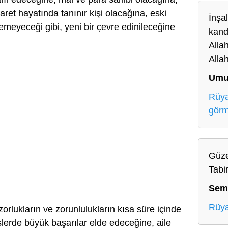
aret hayatında tanınır kişi olacağına, eski
İnşa
emeyeceği gibi, yeni bir çevre edinileceğine
kand
Alla
Alla
Umu
Rüya
gör
Güze
Tabir
Sem
Rüya
orlukların ve zorunlulukların kısa süre içinde
şlerde büyük başarılar elde edeceğine, aile