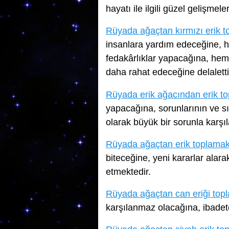
hayatı ile ilgili güzel gelişmel
Rüyada ağaçtan kırmızı erik 
insanlara yardım edeceğine, h
fedakârlıklar yapacağına, he
daha rahat edeceğine delaletti
Rüyada erik ağacından erik t
yapacağına, sorunlarının ve sı
olarak büyük bir sorunla karşı
Rüyada ağaçtan erik toplama
biteceğine, yeni kararlar ala
etmektedir.
Rüyada ağaçtan can eriği top
karşılanmaz olacağına, ibadete