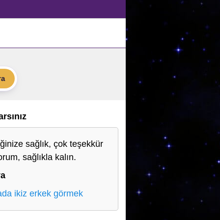
ra
Varsınız
ğinize sağlık, çok teşekkür
orum, sağlıkla kalın.
ya
da ikiz erkek görmek