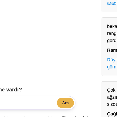
arad
beka
reng
gör
Ram
Rüya
gör
ne vardı?
Çok 
ağzı
Ara
sizd
Çağ