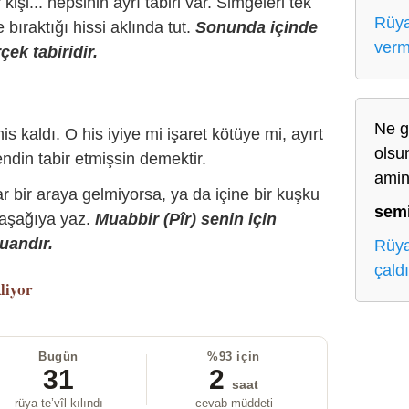
r kişi... hepsinin ayrı tabiri var. Simgeleri tek
Rüya
bıraktığı hissi aklında tut.
Sonunda içinde
ver
çek tabiridir.
Ne gü
is kaldı. O his iyiye mi işaret kötüye mi, ayırt
olsu
ndin tabir etmişsin demektir.
ami
r bir araya gelmiyorsa, ya da içine bir kuşku
sem
 aşağıya yaz.
Muabbir (Pîr) senin için
uandır.
Rüya
çald
liyor
Bugün
%93 için
31
2
saat
rüya te’vîl kılındı
cevab müddeti