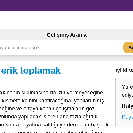
Gelişmiş Arama
A
erik toplamak
İyi ki 
Yüre
ak
canın sıkılmasına da izin vermeyeceğine,
ediy
 kısmete kalbini kaptıracağına, yapılan bir iş
Hul
eğine ve ortaya konan çalışmaların göz
lunda yapılacak işlere daha fazla ağırlık
Rüya
an sonra hayatına kaldığı yerden daha başarılı
am edeceğine, mal ve para sahibi olacağına,