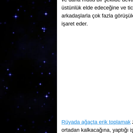
üstünlük elde edeceğine ve tic
arkadaşlarla çok fazla görüşül
işaret eder.
Rüyada ağaçta erik toplamak
z
ortadan kalkacağına, yaptığı i