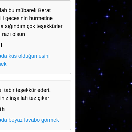
llah bu mübarek Berat
ili gecesinin hürmetine
ha sığındım çok teşekkürler
h razı olsun
t
da küs olduğun eşini
mek
l tabir teşekkür ederi.
iniz inşallah tez çıkar
ih
da beyaz lavabo görmek