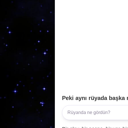
o
m
p
o
p
k
Peki aynı rüyada başka 