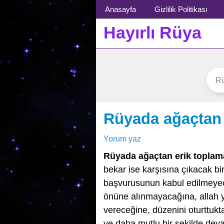
Menü
Anasayfa
Gizlilik Politikası
Hayırlı Rüya
Rüyada ağaçtan 
Yorum yaz
Rüyada ağaçtan erik toplam
bekar ise karşısına çıkacak bir
başvurusunun kabul edilmeyec
önüne alınmayacağına, allah yo
vereceğine, düzenini oturttukt
ve daha mutlu bir şekilde dev