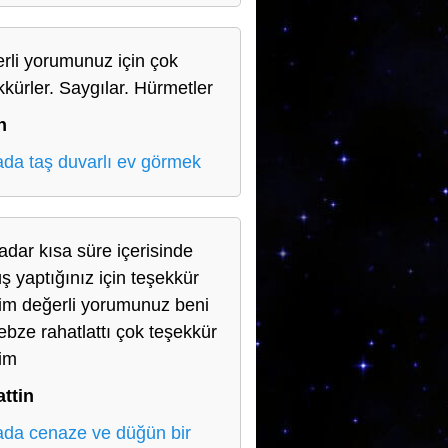
rli yorumunuz için çok
kkürler. Saygılar. Hürmetler
n
da taş duvarlı ev görmek
adar kısa süre içerisinde
ş yaptığınız için teşekkür
im değerli yorumunuz beni
nebze rahatlattı çok teşekkür
im
ttin
da cenaze ve düğün bir