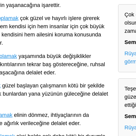
erin yaşanacağına işarettir.
Çok 
toplamak
çok güzel ve hayırlı işlere girerek
olsu
em kendisi için hem insanlar için çok büyük
zama
m kendisini hem ailesini koruma konusunda
Sem
r.
Rüya
oplamak
yaşamında büyük değişiklikler
gör
kıntılarının tekrar baş göstereceğine, ruhsal
laşacağına delalet eder.
k
güzel başlayan çalışmanın kötü bir şekilde
Teşe
rak bunlardan yana yüzünün güleceğine delalet
güze
ettiğ
lamak
elinin dönmez, ihtiyaçlarının da
Sem
 ağırlık verileceğine delalet eder.
Rüya