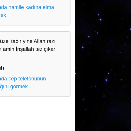
da hamile kadına elma
mek
zel tabir yine Allah razı
n amin İnşallah tez çıkar
n
ih
da cep telefonunun
ığını görmek