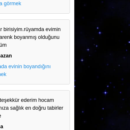
a görmek
r birisiyim.rüyamda evimin
arenk boyanmış olduğunu
düm
azan
da evinin boyandığını
mek
teşekkür ederim hocam
nıza sağlık en doğru tabirler
e
la