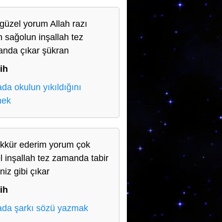
güzel yorum Allah razı
n sağolun inşallah tez
nda çıkar şükran
ih
da okulun yıkıldığını
mek
kkür ederim yorum çok
l inşallah tez zamanda tabir
iniz gibi çıkar
ih
da şarkı sözü yazmak