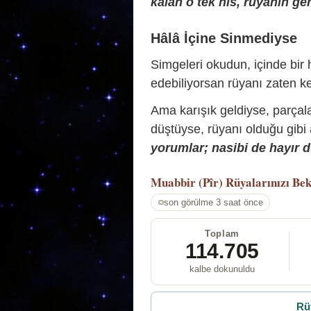
kalan o tek his, rüyanın ger
Hâlâ İçine Sinmediyse
Simgeleri okudun, içinde bir h
edebiliyorsan rüyanı zaten ke
Ama karışık geldiyse, parçala
düştüyse, rüyanı olduğu gibi
yorumlar; nasibi de hayır d
Muabbir (Pîr)
Rüyalarınızı Bek
son görülme 3 saat önce
Toplam
114.705
kalbe dokunuldu
Rü