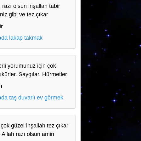
 razı olsun inşallah tabir
iniz gibi ve tez çıkar
ir
da lakap takmak
rli yorumunuz için çok
kkürler. Saygılar. Hürmetler
n
da taş duvarlı ev görmek
 çok güzel inşallah tez çıkar
 Allah razı olsun amin