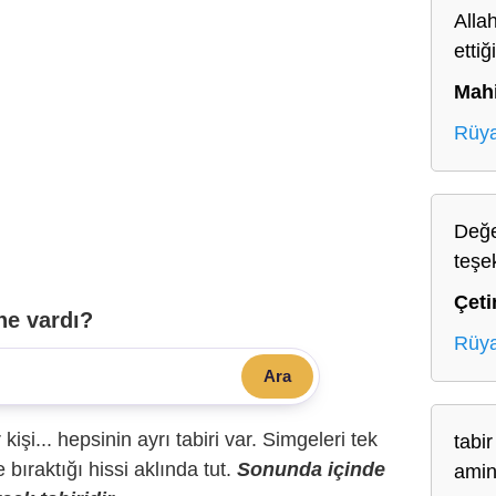
Allah
ettiğ
Mah
Rüya
Değe
teşe
Çeti
ne vardı?
Rüya
Ara
r kişi... hepsinin ayrı tabiri var. Simgeleri tek
tabir
bıraktığı hissi aklında tut.
Sonunda içinde
amin