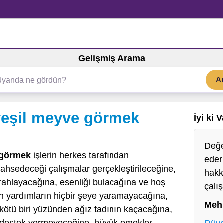
Gelişmiş Arama
A
yeşil meyve görmek
İyi ki 
Değe
 görmek
işlerin herkes tarafından
ederi
ahsedeceği çalışmalar gerçekleştirileceğine,
hakk
erahlayacağına, esenliği bulacağına ve hoş
çalı
n yardımların hiçbir şeye yaramayacağına,
Meh
k kötü biri yüzünden ağız tadının kaçacağına,
e destek vermeyeceğine, büyük emekler