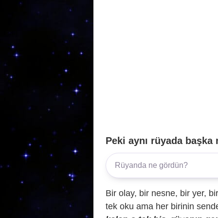
o
p
k
Peki aynı rüyada başka 
Bir olay, bir nesne, bir yer, bi
tek oku ama her birinin sende 