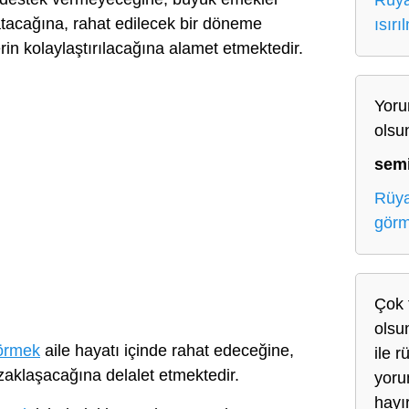
Rüya
atacağına, rahat edilecek bir döneme
ısırı
rin kolaylaştırılacağına alamet etmektedir.
Yoru
olsu
sem
Rüya
gör
Çok 
olsun
örmek
aile hayatı içinde rahat edeceğine,
ile 
zaklaşacağına delalet etmektedir.
yoru
hayı