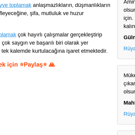
Amin
yve toplamak
anlaşmazlıkların, düşmanlıkların
olsu
fleyeceğine, şifa, mutluluk ve huzur
için
kalın
oplamak
çok hayırlı çalışmalar gerçekleştirip
Gül
ok saygın ve başarılı biri olarak yer
Rüya
 tek kalemde kurtulacağına işaret etmektedir.
ek için ⭐Paylaş⭐ 🙏
Müke
S
çıka
h
olsu
ar
Mah
e
Rüya