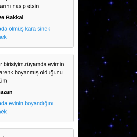
arını nasip etsin
ve Bakkal
da ölmüş kara sinek
mek
r birisiyim.rüyamda evimin
arenk boyanmış olduğunu
düm
azan
da evinin boyandığını
mek