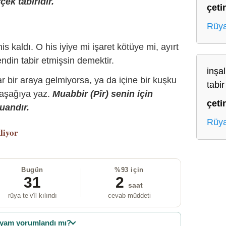
çek tabiridir.
çeti
Rüya
is kaldı. O his iyiye mi işaret kötüye mi, ayırt
ndin tabir etmişsin demektir.
inşa
r bir araya gelmiyorsa, ya da içine bir kuşku
tabi
 aşağıya yaz.
Muabbir (Pîr) senin için
çeti
uandır.
Rüya
liyor
Bugün
%93 için
31
2
saat
rüya te’vîl kılındı
cevab müddeti
yam yorumlandı mı?