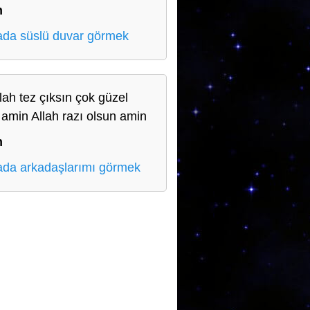
n
da süslü duvar görmek
llah tez çıksın çok güzel
r amin Allah razı olsun amin
n
da arkadaşlarımı görmek