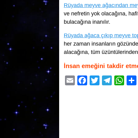
Rüyada meyve ağacından me
ve nefretin yok olacağına, hafi
bulacağına inanılır.
Rüyada ağaca çıkıp meyve t
her zaman insanların gözünde ç
alacağına, tüm üzüntülerinden
İnsan emeğini takdir etm
E
F
T
T
W
m
a
wi
el
h
ail
c
tt
e
at
e
er
gr
s
b
a
A
o
m
p