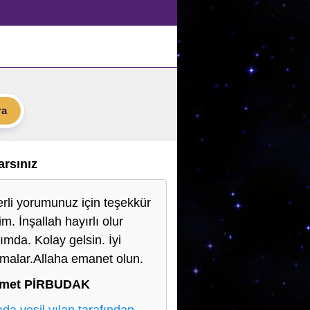
ra
Varsınız
rli yorumunuz için teşekkür
m. İnşallah hayırlı olur
ımda. Kolay gelsin. İyi
şmalar.Allaha emanet olun.
met PİRBUDAK