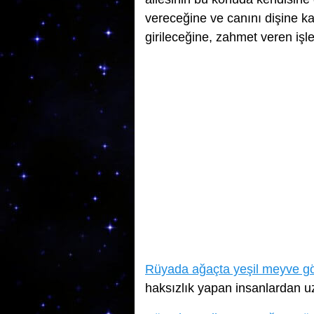
vereceğine ve canını dişine k
girileceğine, zahmet veren işle
Rüyada ağaçta yeşil meyve g
haksızlık yapan insanlardan u