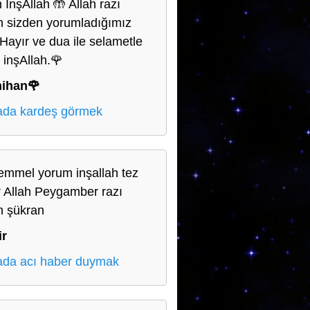
 İnşAllah 🤲 Allah razı
n sizden yorumladığımız
. Hayır ve dua ile selametle
 inşAllah.🌹
nihan🌹
da kardeş görmek
mmel yorum inşallah tez
r Allah Peygamber razı
n şükran
ir
da acı haber duymak