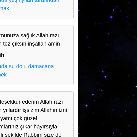
da yeşil yılan tarafından
lmak
munuza sağlık Allah razı
n tez çıksın inşallah amin
ih
da su dolu damacana
mek
teşekkür ederim Allah razı
 yıllardır işsizim Allahın izni
rüyamı çok güzel
mlarınız çıkar hayırsıyla
rlı şekilde Rabbim size de