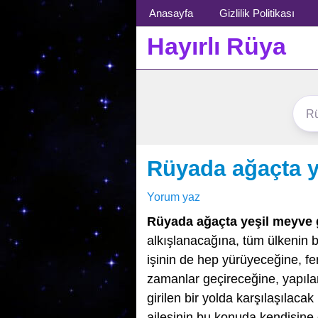
Menü
Anasayfa
Gizlilik Politikası
Hayırlı Rüya
Rüyada ağaçta 
Yorum yaz
Rüyada ağaçta yeşil meyve
alkışlanacağına, tüm ülkenin b
işinin de hep yürüyeceğine, f
zamanlar geçireceğine, yapıla
girilen bir yolda karşılaşılaca
ailesinin bu konuda kendisin