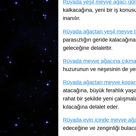
Rüyada yeşil meyve ağacı gö
kalkacağına, yeni bir iş konus
inanılır.
Rüyada ağaçtan yeşil meyve 
parasızlığın geride kalacağına,
geleceğine delalettir.
Rüyada meyve ağacına çıkm
huzurunun ve neşesinin de yer
Rüyada ağaçtan meyve kopa
atacağına, büyük ferahlık yaş
rahat bir şekilde yeni çalışma
kılacağına delalet eder.
Rüyada evin içinde meyve ağ
edeceğine ve zenginliği bulacağ