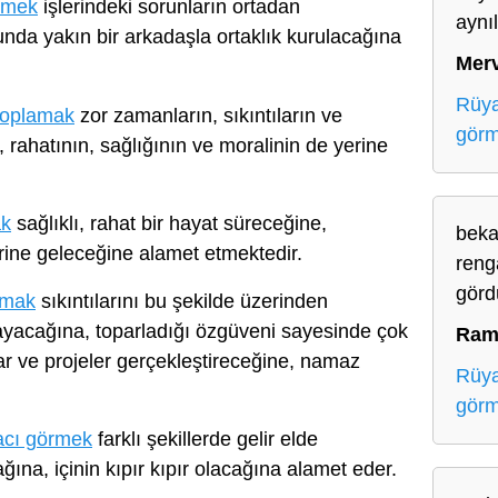
rmek
işlerindeki sorunların ortadan
aynıl
unda yakın bir arkadaşla ortaklık kurulacağına
Mer
Rüya
toplamak
zor zamanların, sıkıntıların ve
gör
 rahatının, sağlığının ve moralinin de yerine
ak
sağlıklı, rahat bir hayat süreceğine,
beka
ine geleceğine alamet etmektedir.
reng
gör
rmak
sıkıntılarını bu şekilde üzerinden
ayacağına, toparladığı özgüveni sayesinde çok
Ram
lar ve projeler gerçekleştireceğine, namaz
Rüya
gör
acı görmek
farklı şekillerde gelir elde
ına, içinin kıpır kıpır olacağına alamet eder.