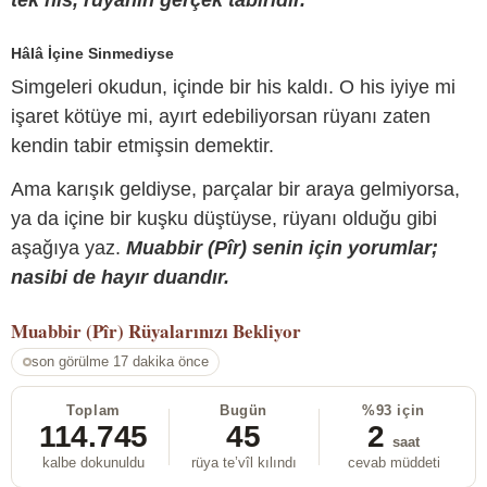
tek his, rüyanın gerçek tabiridir.
Hâlâ İçine Sinmediyse
Simgeleri okudun, içinde bir his kaldı. O his iyiye mi
işaret kötüye mi, ayırt edebiliyorsan rüyanı zaten
kendin tabir etmişsin demektir.
Ama karışık geldiyse, parçalar bir araya gelmiyorsa,
ya da içine bir kuşku düştüyse, rüyanı olduğu gibi
aşağıya yaz.
Muabbir (Pîr) senin için yorumlar;
nasibi de hayır duandır.
Muabbir (Pîr)
Rüyalarınızı Bekliyor
son görülme 17 dakika önce
Toplam
Bugün
%93 için
114.745
45
2
saat
kalbe dokunuldu
rüya te’vîl kılındı
cevab müddeti