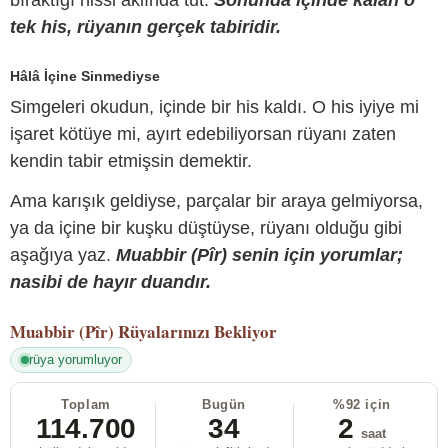
bıraktığı hissi aklında tut.
Sonunda içinde kalan o
tek his, rüyanın gerçek tabiridir.
Hâlâ İçine Sinmediyse
Simgeleri okudun, içinde bir his kaldı. O his iyiye mi
işaret kötüye mi, ayırt edebiliyorsan rüyanı zaten
kendin tabir etmişsin demektir.
Ama karışık geldiyse, parçalar bir araya gelmiyorsa,
ya da içine bir kuşku düştüyse, rüyanı olduğu gibi
aşağıya yaz.
Muabbir (Pîr) senin için yorumlar;
nasibi de hayır duandır.
Muabbir (Pîr)
Rüyalarınızı Bekliyor
rüya yorumluyor
Toplam
Bugün
%92 için
114.700
34
2
saat