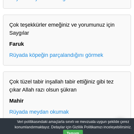
Çok teşekkürler emeğiniz ve yorumunuz için
Saygılar
Faruk
Rüyada köpeğin parçalandığını görmek
Çok tüzel tabir inşallah tabir ettiğiniz gibi tez
çıkar Allah razı olsun şükran
Mahir
Rüyada meydan okumak
Veri politikasındaki amaçlarla sınırlı ve mevzuata uygun şekilde çerez
konumlandırmaktayız. Detaylar için Gizlilik Politikamızı inceleyebilirsiniz.
Tamam