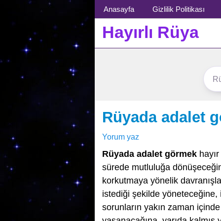
Menü
Anasayfa
Gizlilik Politikası
Hayırlı Rüya
Rüyada adalet 
Yorum yaz
Rüyada adalet görmek
hayır 
sürede mutluluğa dönüşeceğin
korkutmaya yönelik davranışlar
istediği şekilde yöneteceğine,
sorunların yakın zaman içinde
yaşanacağına, yarıda kalmış y