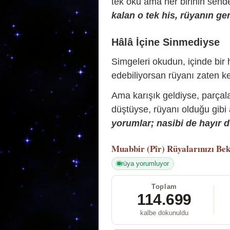
tek oku ama her birinin sende 
kalan o tek his, rüyanın ger
Hâlâ İçine Sinmediyse
Simgeleri okudun, içinde bir h
edebiliyorsan rüyanı zaten ke
Ama karışık geldiyse, parçala
düştüyse, rüyanı olduğu gibi
yorumlar; nasibi de hayır d
Muabbir (Pîr)
Rüyalarınızı Bek
rüya yorumluyor
Toplam
114.699
kalbe dokunuldu