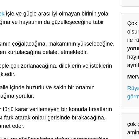
ek
işle ve güçle arası iyi olmayan birinin yola
cağına ve hayatının da güzelleşeceğine tabir
Çok 
olsun
ile 
sının çoğalacağına, makamının yükseleceğine,
yoru
den kurtulacağına delalet etmektedir.
hayı
aynıl
ple çok zorlanacağına, dileklerin ve isteklerin
ktedir.
Mer
aile içinde huzurlu ve sakin bir ortamın
Rüya
ağına yorulur.
gör
r türlü karar verilemeyen bir konuda fırsatların
şı fark atarak onları gerisinde bırakacağına,
çok g
amet eder.
amin