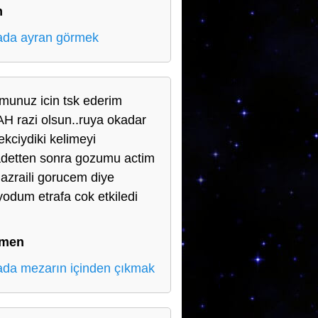
n
da ayran görmek
munuz icin tsk ederim
H razi olsun..ruya okadar
ekciydiki kelimeyi
detten sonra gozumu actim
 azraili gorucem diye
yodum etrafa cok etkiledi
.
men
da mezarın içinden çıkmak