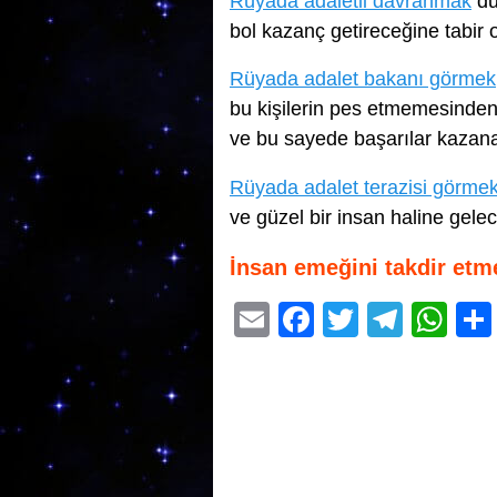
Rüyada adaletli davranmak
du
bol kazanç getireceğine tabir 
Rüyada adalet bakanı görmek
bu kişilerin pes etmemesinden
ve bu sayede başarılar kazana
Rüyada adalet terazisi görme
ve güzel bir insan haline gele
İnsan emeğini takdir etm
E
F
T
T
W
m
a
wi
el
h
ail
c
tt
e
at
e
er
gr
s
b
a
A
o
m
p