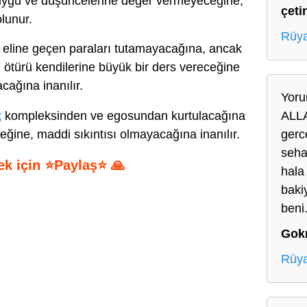
ygu ve düşüncelerine değer vermeyeceğine,
çeti
olunur.
Rüya
eline geçen paraları tutamayacağına, ancak
 ötürü kendilerine büyük bir ders vereceğine
cağına inanılır.
Yoru
k
kompleksinden ve egosundan kurtulacağına
ALLA
ceğine, maddi sıkıntısı olmayacağına inanılır.
gerc
seha
ek için ⭐Paylaş⭐ 🙏
hala
baki
S
beni
h
Gok
ar
e
Rüya