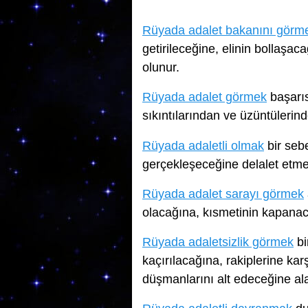
Rüyada adalet bakanını görm
getirileceğine, elinin bollaşa
olunur.
Rüyada adalet görmek
başarı
sıkıntılarından ve üzüntülerin
Rüyada adaletli olmak
bir sebe
gerçekleşeceğine delalet etme
Rüyada adalet sarayı görmek
olacağına, kısmetinin kapanac
Rüyada adaletsizlik görmek
bi
kaçırılacağına, rakiplerine kar
düşmanlarını alt edeceğine al