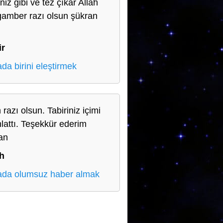
iniz gibi ve tez çıkar Allah
amber razı olsun şükran
n
ir
da birini eleştirmek
 razı olsun. Tabiriniz içimi
hlattı. Teşekkür ederim
an
h
da olumsuz haber almak