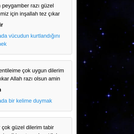
h peygamber razı güzel
imiz için inşallah tez çıkar
ir
da vücudun kurtlandığını
mek
entileime çok uygun dilerim
çıkar Allah razı olsun amin
n
da bir kelime duymak
 çok güzel dilerim tabir