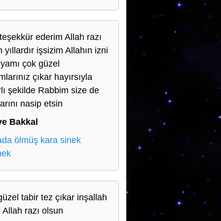
teşekkür ederim Allah razı
 yıllardır işsizim Allahın izni
rüyamı çok güzel
mlarınız çıkar hayırsıyla
rlı şekilde Rabbim size de
arını nasip etsin
ve Bakkal
da ölmüş kara sinek
mek
üzel tabir tez çıkar inşallah
 Allah razı olsun