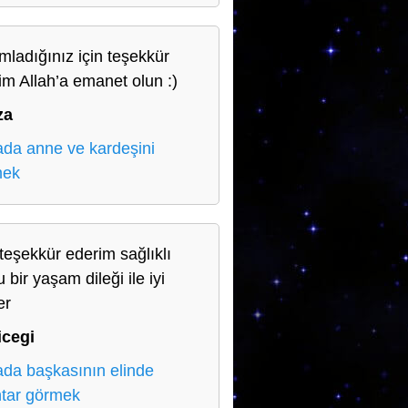
mladığınız için teşekkür
im Allah’a emanet olun :)
za
da anne ve kardeşini
mek
teşekkür ederim sağlıklı
 bir yaşam dileği ile iyi
er
icegi
da başkasının elinde
tar görmek