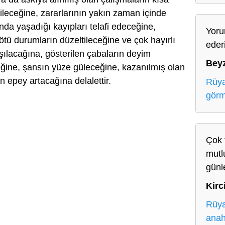
rileceğine, zararlarının yakın zaman içinde
nda yaşadığı kayıpları telafi edeceğine,
Yoru
ötü durumların düzeltileceğine ve çok hayırlı
eder
aşılacağına, gösterilen çabaların deyim
Bey
ğine, şansın yüze güleceğine, kazanılmış olan
 epey artacağına delalettir.
Rüya
gör
Çok 
mutlu
günl
Kirc
Rüya
anah