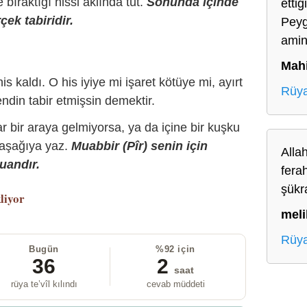
bıraktığı hissi aklında tut.
Sonunda içinde
ettiğ
çek tabiridir.
Peyg
ami
Mah
is kaldı. O his iyiye mi işaret kötüye mi, ayırt
Rüya
ndin tabir etmişsin demektir.
r bir araya gelmiyorsa, ya da içine bir kuşku
 aşağıya yaz.
Muabbir (Pîr) senin için
Allah
uandır.
fera
şükr
liyor
meli
Rüya
Bugün
%92 için
36
2
saat
rüya te’vîl kılındı
cevab müddeti