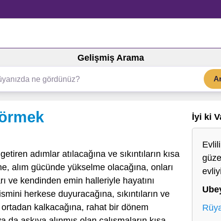
Gelişmiş Arama
A
görmek
İyi ki 
Evli
getiren adımlar atılacağına ve sıkıntıların kısa
güzel
e, alım gücünde yükselme olacağına, onları
evli
ı ve kendinden emin halleriyle hayatını
Ube
 ismini herkese duyuracağına, sıkıntıların ve
 ortadan kalkacağına, rahat bir dönem
Rüya
a da askıya alınmış olan çalışmaların kısa