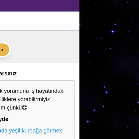
ra
Varsınız
lik yorumunu iş hayatındaki
liklere yorabilirmiyiz
yim çünkü😊
yde
da yeşil kurbağa görmek