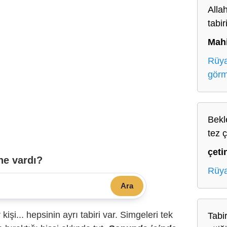
Alla
tabir
Mah
Rüya
gör
Bekl
tez 
çeti
ne vardı?
Rüya
Ara
r kişi... hepsinin ayrı tabiri var. Simgeleri tek
Tabir