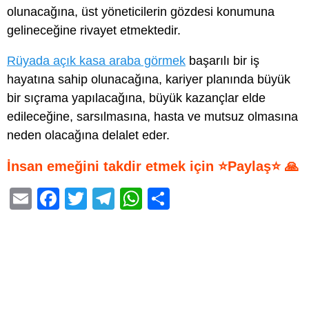
olunacağına, üst yöneticilerin gözdesi konumuna
gelineceğine rivayet etmektedir.
Rüyada açık kasa araba görmek
başarılı bir iş
hayatına sahip olunacağına, kariyer planında büyük
bir sıçrama yapılacağına, büyük kazançlar elde
edileceğine, sarsılmasına, hasta ve mutsuz olmasına
neden olacağına delalet eder.
İnsan emeğini takdir etmek için ⭐Paylaş⭐ 🙏
E
F
T
T
W
S
m
a
wi
el
h
h
ail
c
tt
e
at
ar
e
er
gr
s
e
b
a
A
o
m
p