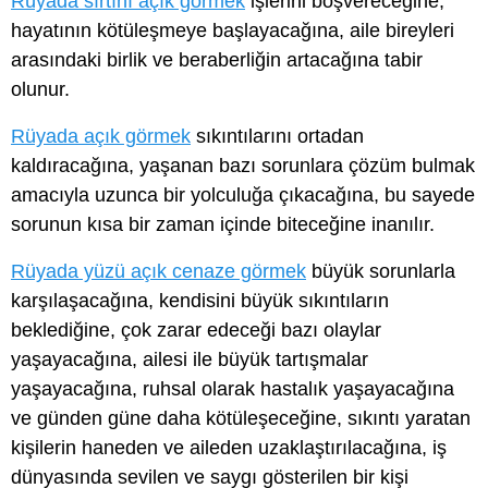
Rüyada sırtını açık görmek
işlerini boşvereceğine,
hayatının kötüleşmeye başlayacağına, aile bireyleri
arasındaki birlik ve beraberliğin artacağına tabir
olunur.
Rüyada açık görmek
sıkıntılarını ortadan
kaldıracağına, yaşanan bazı sorunlara çözüm bulmak
amacıyla uzunca bir yolculuğa çıkacağına, bu sayede
sorunun kısa bir zaman içinde biteceğine inanılır.
Rüyada yüzü açık cenaze görmek
büyük sorunlarla
karşılaşacağına, kendisini büyük sıkıntıların
beklediğine, çok zarar edeceği bazı olaylar
yaşayacağına, ailesi ile büyük tartışmalar
yaşayacağına, ruhsal olarak hastalık yaşayacağına
ve günden güne daha kötüleşeceğine, sıkıntı yaratan
kişilerin haneden ve aileden uzaklaştırılacağına, iş
dünyasında sevilen ve saygı gösterilen bir kişi