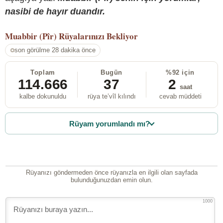
nasibi de hayır duandır.
Muabbir (Pîr)
Rüyalarınızı Bekliyor
son görülme 28 dakika önce
Toplam
Bugün
%92 için
114.666
37
2
saat
kalbe dokunuldu
rüya te’vîl kılındı
cevab müddeti
Rüyam yorumlandı mı?
Rüyanızı göndermeden önce rüyanızla en ilgili olan sayfada
bulunduğunuzdan emin olun.
1000