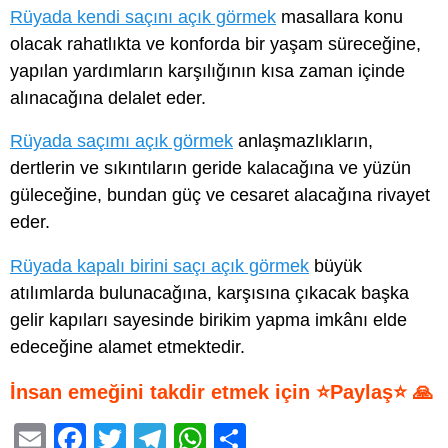
Rüyada kendi saçını açık görmek
masallara konu
olacak rahatlıkta ve konforda bir yaşam süreceğine,
yapılan yardımların karşılığının kısa zaman içinde
alınacağına delalet eder.
Rüyada saçımı açık görmek
anlaşmazlıkların,
dertlerin ve sıkıntıların geride kalacağına ve yüzün
güleceğine, bundan güç ve cesaret alacağına rivayet
eder.
Rüyada kapalı birini saçı açık görmek
büyük
atılımlarda bulunacağına, karşısına çıkacak başka
gelir kapıları sayesinde birikim yapma imkânı elde
edeceğine alamet etmektedir.
İnsan emeğini takdir etmek için ⭐Paylaş⭐ 🙏
E
F
T
T
W
S