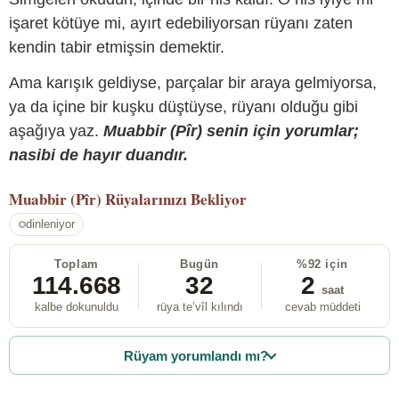
işaret kötüye mi, ayırt edebiliyorsan rüyanı zaten
kendin tabir etmişsin demektir.
Ama karışık geldiyse, parçalar bir araya gelmiyorsa,
ya da içine bir kuşku düştüyse, rüyanı olduğu gibi
aşağıya yaz.
Muabbir (Pîr) senin için yorumlar;
nasibi de hayır duandır.
Muabbir (Pîr)
Rüyalarınızı Bekliyor
dinleniyor
Toplam
Bugün
%92 için
114.668
32
2
saat
kalbe dokunuldu
rüya te’vîl kılındı
cevab müddeti
Rüyam yorumlandı mı?