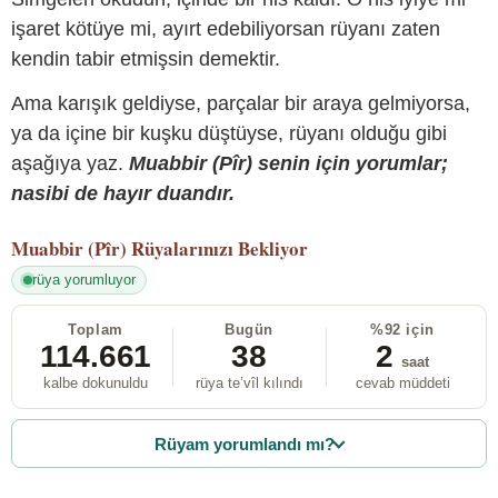
işaret kötüye mi, ayırt edebiliyorsan rüyanı zaten
kendin tabir etmişsin demektir.
Ama karışık geldiyse, parçalar bir araya gelmiyorsa,
ya da içine bir kuşku düştüyse, rüyanı olduğu gibi
aşağıya yaz.
Muabbir (Pîr) senin için yorumlar;
nasibi de hayır duandır.
Muabbir (Pîr)
Rüyalarınızı Bekliyor
rüya yorumluyor
Toplam
Bugün
%92 için
114.661
38
2
saat
kalbe dokunuldu
rüya te’vîl kılındı
cevab müddeti
Rüyam yorumlandı mı?