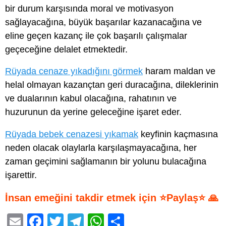
bir durum karşısında moral ve motivasyon
sağlayacağına, büyük başarılar kazanacağına ve
eline geçen kazanç ile çok başarılı çalışmalar
geçeceğine delalet etmektedir.
Rüyada cenaze yıkadığını görmek
haram maldan ve
helal olmayan kazançtan geri duracağına, dileklerinin
ve dualarının kabul olacağına, rahatının ve
huzurunun da yerine geleceğine işaret eder.
Rüyada bebek cenazesi yıkamak
keyfinin kaçmasına
neden olacak olaylarla karşılaşmayacağına, her
zaman geçimini sağlamanın bir yolunu bulacağına
işarettir.
İnsan emeğini takdir etmek için ⭐Paylaş⭐ 🙏
E
F
T
T
W
S