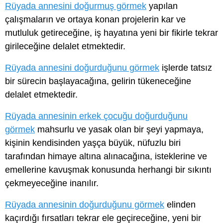
Rüyada annesini doğurmuş görmek
yapılan
çalışmaların ve ortaya konan projelerin kar ve
mutluluk getireceğine, iş hayatına yeni bir fikirle tekrar
girileceğine delalet etmektedir.
Rüyada annesini doğurduğunu görmek
işlerde tatsız
bir sürecin başlayacağına, gelirin tükeneceğine
delalet etmektedir.
Rüyada annesinin erkek çocuğu doğurduğunu
görmek
mahsurlu ve yasak olan bir şeyi yapmaya,
kişinin kendisinden yaşça büyük, nüfuzlu biri
tarafından himaye altına alınacağına, isteklerine ve
emellerine kavuşmak konusunda herhangi bir sıkıntı
çekmeyeceğine inanılır.
Rüyada annesinin doğurduğunu görmek
elinden
kaçırdığı fırsatları tekrar ele geçireceğine, yeni bir