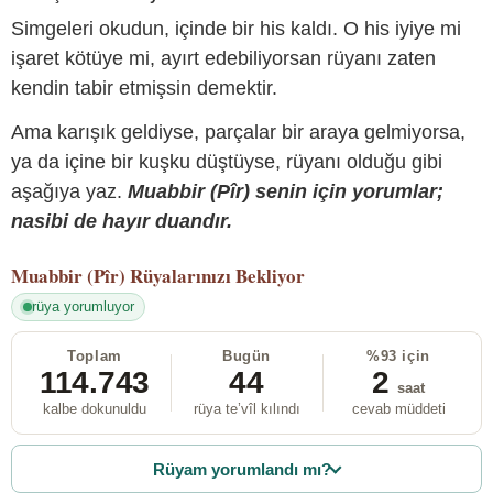
Simgeleri okudun, içinde bir his kaldı. O his iyiye mi
işaret kötüye mi, ayırt edebiliyorsan rüyanı zaten
kendin tabir etmişsin demektir.
Ama karışık geldiyse, parçalar bir araya gelmiyorsa,
ya da içine bir kuşku düştüyse, rüyanı olduğu gibi
aşağıya yaz.
Muabbir (Pîr) senin için yorumlar;
nasibi de hayır duandır.
Muabbir (Pîr)
Rüyalarınızı Bekliyor
rüya yorumluyor
Toplam
Bugün
%93 için
114.743
44
2
saat
kalbe dokunuldu
rüya te’vîl kılındı
cevab müddeti
Rüyam yorumlandı mı?