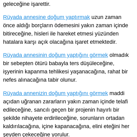
geleceğine işarettir.
Rüyada annesine doğum yaptırmak
uzun zaman
önce aldığı borçların ödemesini yakın zaman içinde
bitireceğine, hisleri ile hareket etmesi yüzünden
hatalara karşı açık olacağına işaret etmektedir.
Rüyada annesinin doğum yaptığını görmek
olmadık
bir sebepten ötürü babayla ters düşüleceğine,
işyerinin kapanma tehlikesi yaşanacağına, rahat bir
nefes alınacağına tabir olunur.
Rüyada annenizin doğum yaptığını görmek
maddi
açıdan uğranan zararların yakın zaman içinde telafi
edileceğine, sancılı geçen bir projenin hayırlı bir
şekilde nihayete erdirileceğine, sorunların ortadan
kaldırılacağına, içine kapanacağına, elini eteğini her
şeyden çekeceğine yorulur.