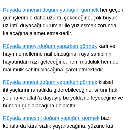
Rüyada annenin doğum yaptığını görmek
her geçen
gün işlerinde daha üzüntü çekeceğine, çok büyük
üzüntü duyacağı durumlar ile yüzleşmek zorunda
kalacağına alamet etmektedir.
Rüyada anneyi doğum yaparken görmek
karlı ve
hayırlı emellerine nail olacağına, rüya sahibinin
hayatından razı geleceğine, hem mutluluk hem de
mal mülk sahibi olacağına işaret etmektedir.
Rüyada anneni doğum yaparken görmek
kişisel
ihtiyaçlarını rahatlıkla giderebileceğine, sırtını hak
yoluna ve allah’a dayayıp bu yolda ilerleyeceğine ve
bundan güç alacağına delalettir.
Rüyada annesini doğum yaptığını görmek
bazı
konularda kararsızlık yaşanacağına, yüzüne kan