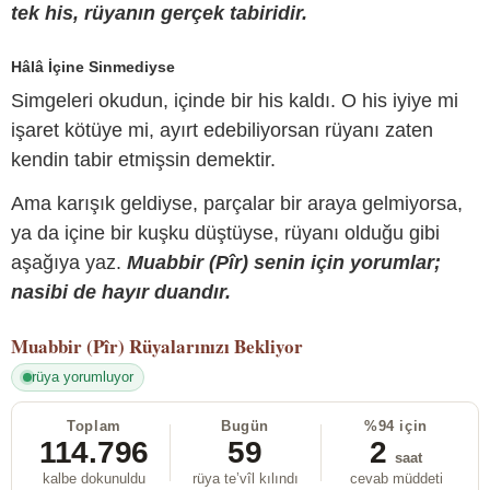
tek his, rüyanın gerçek tabiridir.
Hâlâ İçine Sinmediyse
Simgeleri okudun, içinde bir his kaldı. O his iyiye mi
işaret kötüye mi, ayırt edebiliyorsan rüyanı zaten
kendin tabir etmişsin demektir.
Ama karışık geldiyse, parçalar bir araya gelmiyorsa,
ya da içine bir kuşku düştüyse, rüyanı olduğu gibi
aşağıya yaz.
Muabbir (Pîr) senin için yorumlar;
nasibi de hayır duandır.
Muabbir (Pîr)
Rüyalarınızı Bekliyor
rüya yorumluyor
Toplam
Bugün
%94 için
114.796
59
2
saat
kalbe dokunuldu
rüya te’vîl kılındı
cevab müddeti