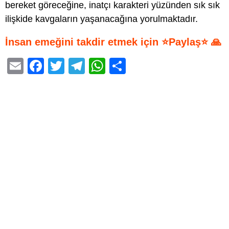
bereket göreceğine, inatçı karakteri yüzünden sık sık
ilişkide kavgaların yaşanacağına yorulmaktadır.
İnsan emeğini takdir etmek için ⭐Paylaş⭐ 🙏
E
F
T
T
W
S
m
a
wi
el
h
h
ail
c
tt
e
at
ar
e
er
gr
s
e
b
a
A
o
m
p
o
p
k