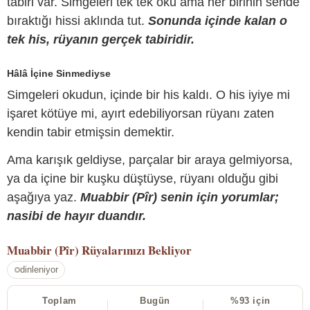
tabiri var. Simgeleri tek tek oku ama her birinin sende
bıraktığı hissi aklında tut.
Sonunda içinde kalan o
tek his, rüyanın gerçek tabiridir.
Hâlâ İçine Sinmediyse
Simgeleri okudun, içinde bir his kaldı. O his iyiye mi
işaret kötüye mi, ayırt edebiliyorsan rüyanı zaten
kendin tabir etmişsin demektir.
Ama karışık geldiyse, parçalar bir araya gelmiyorsa,
ya da içine bir kuşku düştüyse, rüyanı olduğu gibi
aşağıya yaz.
Muabbir (Pîr) senin için yorumlar;
nasibi de hayır duandır.
Muabbir (Pîr)
Rüyalarınızı Bekliyor
dinleniyor
Toplam
Bugün
%93 için