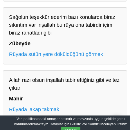
Sağolun teşekkür ederim bazı konularda biraz
sıkıntım var inşallah bu rüya ona tabirdir içim
biraz rahatladı gibi
Zübeyde
Rüyada sütün yere döküldüğünü görmek
Allah razı olsun inşallah tabir ettiğiniz gibi ve tez
çıkar
Mahir
Rüyada lakap takmak
Veri politikasındaki amaçlarla sınırlı ve mevzuata uygun şekilde çerez
konumlandırmaktayız. Detaylar için Gizlilik Politikamızı inceleyebilirsiniz.