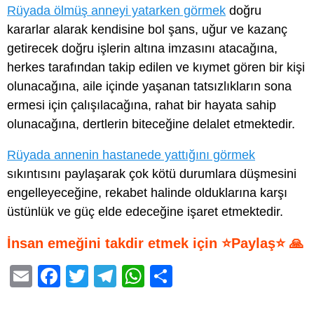
Rüyada ölmüş anneyi yatarken görmek
doğru
kararlar alarak kendisine bol şans, uğur ve kazanç
getirecek doğru işlerin altına imzasını atacağına,
herkes tarafından takip edilen ve kıymet gören bir kişi
olunacağına, aile içinde yaşanan tatsızlıkların sona
ermesi için çalışılacağına, rahat bir hayata sahip
olunacağına, dertlerin biteceğine delalet etmektedir.
Rüyada annenin hastanede yattığını görmek
sıkıntısını paylaşarak çok kötü durumlara düşmesini
engelleyeceğine, rekabet halinde olduklarına karşı
üstünlük ve güç elde edeceğine işaret etmektedir.
İnsan emeğini takdir etmek için ⭐Paylaş⭐ 🙏
E
F
T
T
W
S
m
a
wi
el
h
h