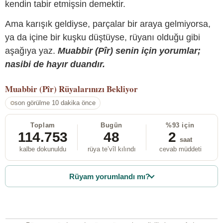
kendin tabir etmişsin demektir.
Ama karışık geldiyse, parçalar bir araya gelmiyorsa,
ya da içine bir kuşku düştüyse, rüyanı olduğu gibi
aşağıya yaz.
Muabbir (Pîr) senin için yorumlar;
nasibi de hayır duandır.
Muabbir (Pîr)
Rüyalarınızı Bekliyor
son görülme 10 dakika önce
Toplam
Bugün
%93 için
114.753
48
2
saat
kalbe dokunuldu
rüya te’vîl kılındı
cevab müddeti
Rüyam yorumlandı mı?