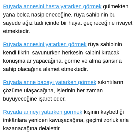
Rüyada annesini hasta yatarken görmek
gülmekten
yana bolca nasipleneceğine, rüya sahibinin bu
sayede ağız tadı içinde bir hayat geçireceğine rivayet
etmektedir.
Rüyada annesini yatarken görmek
rüya sahibinin
kendi fikrini savunurken herkesin kalbini kıracak
konuşmalar yapacağına, görme ve alma şansına
sahip olacağına alamet etmektedir.
Rüyada anne babayı yatarken görmek
sıkıntıların
çözüme ulaşacağına, işlerinin her zaman
büyüyeceğine işaret eder.
Rüyada anneyi yatarken görmek
kişinin kaybettiği
imkânlara yeniden kavuşacağına, geçimi zorluklarla
kazanacağına delalettir.