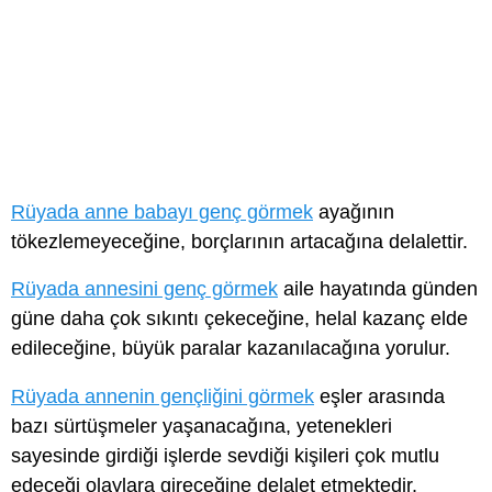
Rüyada anne babayı genç görmek
ayağının
tökezlemeyeceğine, borçlarının artacağına delalettir.
Rüyada annesini genç görmek
aile hayatında günden
güne daha çok sıkıntı çekeceğine, helal kazanç elde
edileceğine, büyük paralar kazanılacağına yorulur.
Rüyada annenin gençliğini görmek
eşler arasında
bazı sürtüşmeler yaşanacağına, yetenekleri
sayesinde girdiği işlerde sevdiği kişileri çok mutlu
edeceği olaylara gireceğine delalet etmektedir.