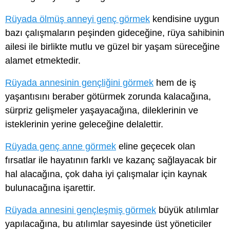
Rüyada ölmüş anneyi genç görmek
kendisine uygun
bazı çalışmaların peşinden gideceğine, rüya sahibinin
ailesi ile birlikte mutlu ve güzel bir yaşam süreceğine
alamet etmektedir.
Rüyada annesinin gençliğini görmek
hem de iş
yaşantısını beraber götürmek zorunda kalacağına,
sürpriz gelişmeler yaşayacağına, dileklerinin ve
isteklerinin yerine geleceğine delalettir.
Rüyada genç anne görmek
eline geçecek olan
fırsatlar ile hayatının farklı ve kazanç sağlayacak bir
hal alacağına, çok daha iyi çalışmalar için kaynak
bulunacağına işarettir.
Rüyada annesini gençleşmiş görmek
büyük atılımlar
yapılacağına, bu atılımlar sayesinde üst yöneticiler