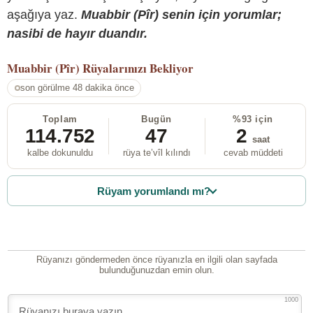
aşağıya yaz.
Muabbir (Pîr) senin için yorumlar;
nasibi de hayır duandır.
Muabbir (Pîr)
Rüyalarınızı Bekliyor
son görülme 48 dakika önce
Toplam
Bugün
%93 için
114.752
47
2
saat
kalbe dokunuldu
rüya te’vîl kılındı
cevab müddeti
Rüyam yorumlandı mı?
Rüyanızı göndermeden önce rüyanızla en ilgili olan sayfada
bulunduğunuzdan emin olun.
1000