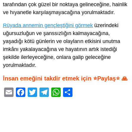
tarafından çok güzel bir noktaya gelineceğine, hainlik
ve hıyanetle karşılaşmayacağına yorulmaktadır.
Rüyada annemin gençleştiğini görmek
üzerindeki
uğursuzluğun ve şanssızlığın kalmayacağına,
yaşadığı kötü günlerin ve olayların etkisini unutma
imkânı yakalayacağına ve hayatının artık istediği
şekilde ilerleyeceğine, onlara galip geleceğine
yorulmaktadır.
İnsan emeğini takdir etmek için ⭐Paylaş⭐ 🙏
E
F
T
T
W
S
m
a
wi
el
h
h
ail
c
tt
e
at
ar
e
er
gr
s
e
b
a
A