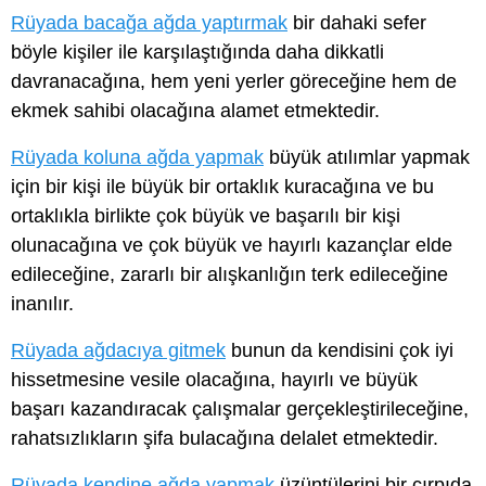
Rüyada bacağa ağda yaptırmak
bir dahaki sefer
böyle kişiler ile karşılaştığında daha dikkatli
davranacağına, hem yeni yerler göreceğine hem de
ekmek sahibi olacağına alamet etmektedir.
Rüyada koluna ağda yapmak
büyük atılımlar yapmak
için bir kişi ile büyük bir ortaklık kuracağına ve bu
ortaklıkla birlikte çok büyük ve başarılı bir kişi
olunacağına ve çok büyük ve hayırlı kazançlar elde
edileceğine, zararlı bir alışkanlığın terk edileceğine
inanılır.
Rüyada ağdacıya gitmek
bunun da kendisini çok iyi
hissetmesine vesile olacağına, hayırlı ve büyük
başarı kazandıracak çalışmalar gerçekleştirileceğine,
rahatsızlıkların şifa bulacağına delalet etmektedir.
Rüyada kendine ağda yapmak
üzüntülerini bir çırpıda