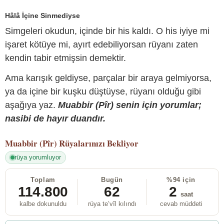
Hâlâ İçine Sinmediyse
Simgeleri okudun, içinde bir his kaldı. O his iyiye mi
işaret kötüye mi, ayırt edebiliyorsan rüyanı zaten
kendin tabir etmişsin demektir.
Ama karışık geldiyse, parçalar bir araya gelmiyorsa,
ya da içine bir kuşku düştüyse, rüyanı olduğu gibi
aşağıya yaz.
Muabbir (Pîr) senin için yorumlar;
nasibi de hayır duandır.
Muabbir (Pîr)
Rüyalarınızı Bekliyor
rüya yorumluyor
Toplam
Bugün
%94 için
114.800
62
2
saat
kalbe dokunuldu
rüya te’vîl kılındı
cevab müddeti