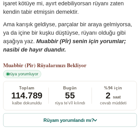
işaret kötüye mi, ayırt edebiliyorsan rüyanı zaten
kendin tabir etmişsin demektir.
Ama karışık geldiyse, parçalar bir araya gelmiyorsa,
ya da içine bir kuşku düştüyse, rüyanı olduğu gibi
aşağıya yaz.
Muabbir (Pîr) senin için yorumlar;
nasibi de hayır duandır.
Muabbir (Pîr)
Rüyalarınızı Bekliyor
rüya yorumluyor
Toplam
Bugün
%94 için
114.789
55
2
saat
kalbe dokunuldu
rüya te’vîl kılındı
cevab müddeti
Rüyam yorumlandı mı?