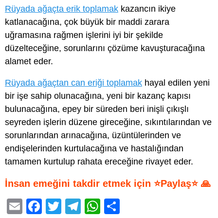
Rüyada ağaçta erik toplamak
kazancın ikiye
katlanacağına, çok büyük bir maddi zarara
uğramasına rağmen işlerini iyi bir şekilde
düzelteceğine, sorunlarını çözüme kavuşturacağına
alamet eder.
Rüyada ağaçtan can eriği toplamak
hayal edilen yeni
bir işe sahip olunacağına, yeni bir kazanç kapısı
bulunacağına, epey bir süreden beri inişli çıkışlı
seyreden işlerin düzene gireceğine, sıkıntılarından ve
sorunlarından arınacağına, üzüntülerinden ve
endişelerinden kurtulacağına ve hastalığından
tamamen kurtulup rahata ereceğine rivayet eder.
İnsan emeğini takdir etmek için ⭐Paylaş⭐ 🙏
E
F
T
T
W
S