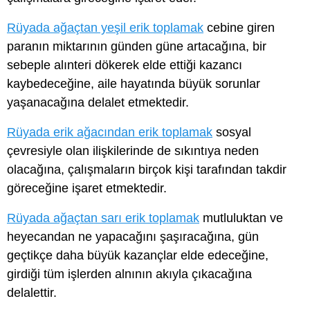
Rüyada ağaçtan yeşil erik toplamak
cebine giren
paranın miktarının günden güne artacağına, bir
sebeple alınteri dökerek elde ettiği kazancı
kaybedeceğine, aile hayatında büyük sorunlar
yaşanacağına delalet etmektedir.
Rüyada erik ağacından erik toplamak
sosyal
çevresiyle olan ilişkilerinde de sıkıntıya neden
olacağına, çalışmaların birçok kişi tarafından takdir
göreceğine işaret etmektedir.
Rüyada ağaçtan sarı erik toplamak
mutluluktan ve
heyecandan ne yapacağını şaşıracağına, gün
geçtikçe daha büyük kazançlar elde edeceğine,
girdiği tüm işlerden alnının akıyla çıkacağına
delalettir.