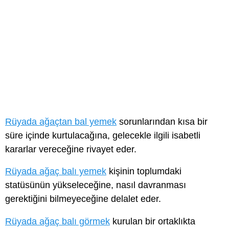
Rüyada ağaçtan bal yemek
sorunlarından kısa bir
süre içinde kurtulacağına, gelecekle ilgili isabetli
kararlar vereceğine rivayet eder.
Rüyada ağaç balı yemek
kişinin toplumdaki
statüsünün yükseleceğine, nasıl davranması
gerektiğini bilmeyeceğine delalet eder.
Rüyada ağaç balı görmek
kurulan bir ortaklıkta