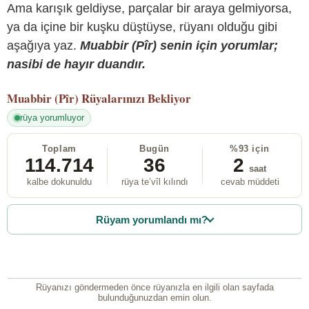
Ama karışık geldiyse, parçalar bir araya gelmiyorsa,
ya da içine bir kuşku düştüyse, rüyanı olduğu gibi
aşağıya yaz.
Muabbir (Pîr) senin için yorumlar;
nasibi de hayır duandır.
Muabbir (Pîr)
Rüyalarınızı Bekliyor
rüya yorumluyor
Toplam
Bugün
%93 için
114.714
36
2
saat
kalbe dokunuldu
rüya te’vîl kılındı
cevab müddeti
Rüyam yorumlandı mı?
Rüyanızı göndermeden önce rüyanızla en ilgili olan sayfada
bulunduğunuzdan emin olun.