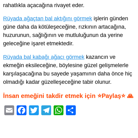
rahatlıkla açacağına rivayet eder.
Rüyada ağaçtan bal aktığını görmek
işlerin günden
güne daha da kötüleşeceğine, rızkının artacağına,
huzurunun, sağlığının ve mutluluğunun da yerine
geleceğine işaret etmektedir.
Rüyada bal kabağı ağacı görmek
kazancın ve
ekmeğin eksileceğine, böylesine güzel gelişmelerle
karşılaşacağına bu sayede yaşamının daha önce hiç
olmadığı kadar güzelleşeceğine tabir olunur.
İnsan emeğini takdir etmek için ⭐Paylaş⭐ 🙏
E
F
T
T
W
S
m
a
wi
el
h
h
ail
c
tt
e
at
ar