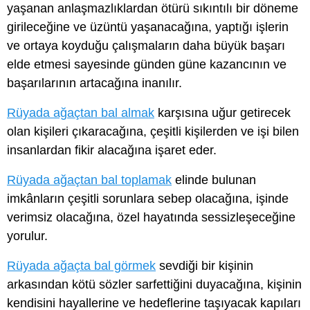
yaşanan anlaşmazlıklardan ötürü sıkıntılı bir döneme
girileceğine ve üzüntü yaşanacağına, yaptığı işlerin
ve ortaya koyduğu çalışmaların daha büyük başarı
elde etmesi sayesinde günden güne kazancının ve
başarılarının artacağına inanılır.
Rüyada ağaçtan bal almak
karşısına uğur getirecek
olan kişileri çıkaracağına, çeşitli kişilerden ve işi bilen
insanlardan fikir alacağına işaret eder.
Rüyada ağaçtan bal toplamak
elinde bulunan
imkânların çeşitli sorunlara sebep olacağına, işinde
verimsiz olacağına, özel hayatında sessizleşeceğine
yorulur.
Rüyada ağaçta bal görmek
sevdiği bir kişinin
arkasından kötü sözler sarfettiğini duyacağına, kişinin
kendisini hayallerine ve hedeflerine taşıyacak kapıları