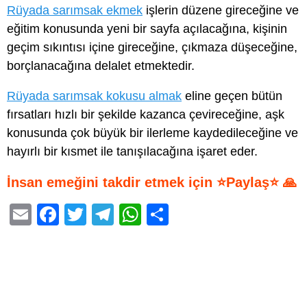
Rüyada sarımsak ekmek
işlerin düzene gireceğine ve
eğitim konusunda yeni bir sayfa açılacağına, kişinin
geçim sıkıntısı içine gireceğine, çıkmaza düşeceğine,
borçlanacağına delalet etmektedir.
Rüyada sarımsak kokusu almak
eline geçen bütün
fırsatları hızlı bir şekilde kazanca çevireceğine, aşk
konusunda çok büyük bir ilerleme kaydedileceğine ve
hayırlı bir kısmet ile tanışılacağına işaret eder.
İnsan emeğini takdir etmek için ⭐Paylaş⭐ 🙏
E
F
T
T
W
S
m
a
wi
el
h
h
ail
c
tt
e
at
ar
e
er
gr
s
e
b
a
A