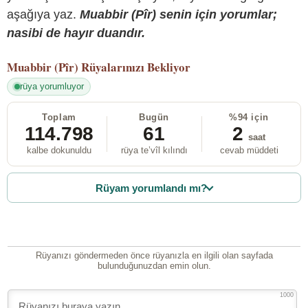
aşağıya yaz.
Muabbir (Pîr) senin için yorumlar;
nasibi de hayır duandır.
Muabbir (Pîr)
Rüyalarınızı Bekliyor
rüya yorumluyor
Toplam
Bugün
%94 için
114.798
61
2
saat
kalbe dokunuldu
rüya te’vîl kılındı
cevab müddeti
Rüyam yorumlandı mı?
Rüyanızı göndermeden önce rüyanızla en ilgili olan sayfada
bulunduğunuzdan emin olun.
1000