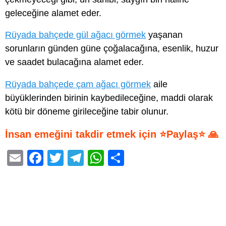
geleceğine alamet eder.
Rüyada bahçede gül ağacı görmek
yaşanan
sorunların günden güne çoğalacağına, esenlik, huzur
ve saadet bulacağına alamet eder.
Rüyada bahçede çam ağacı görmek
aile
büyüklerinden birinin kaybedileceğine, maddi olarak
kötü bir döneme girileceğine tabir olunur.
İnsan emeğini takdir etmek için ⭐Paylaş⭐ 🙏
E
F
T
T
W
S
m
a
wi
el
h
h
ail
c
tt
e
at
ar
e
er
gr
s
e
b
a
A