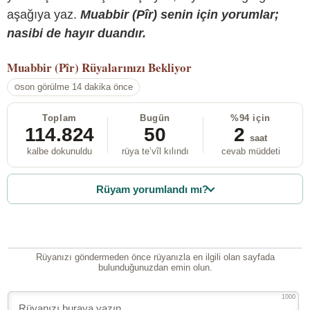
aşağıya yaz.
Muabbir (Pîr) senin için yorumlar;
nasibi de hayır duandır.
Muabbir (Pîr)
Rüyalarınızı Bekliyor
son görülme 14 dakika önce
Toplam
Bugün
%94 için
114.824
50
2
saat
kalbe dokunuldu
rüya te’vîl kılındı
cevab müddeti
Rüyam yorumlandı mı?
Rüyanızı göndermeden önce rüyanızla en ilgili olan sayfada
bulunduğunuzdan emin olun.
1000