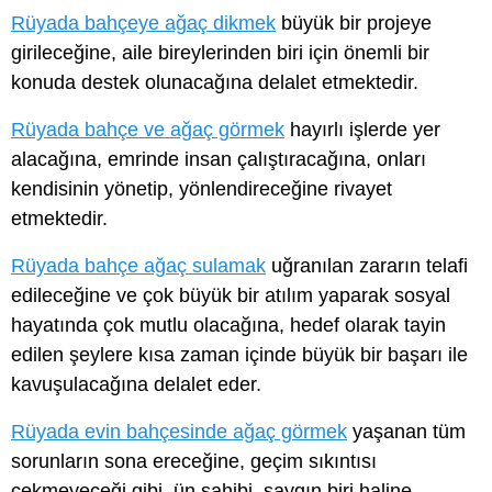
Rüyada bahçeye ağaç dikmek
büyük bir projeye
girileceğine, aile bireylerinden biri için önemli bir
konuda destek olunacağına delalet etmektedir.
Rüyada bahçe ve ağaç görmek
hayırlı işlerde yer
alacağına, emrinde insan çalıştıracağına, onları
kendisinin yönetip, yönlendireceğine rivayet
etmektedir.
Rüyada bahçe ağaç sulamak
uğranılan zararın telafi
edileceğine ve çok büyük bir atılım yaparak sosyal
hayatında çok mutlu olacağına, hedef olarak tayin
edilen şeylere kısa zaman içinde büyük bir başarı ile
kavuşulacağına delalet eder.
Rüyada evin bahçesinde ağaç görmek
yaşanan tüm
sorunların sona ereceğine, geçim sıkıntısı
çekmeyeceği gibi, ün sahibi, saygın biri haline