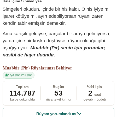
Hâlâ İçine Sinmediyse
Simgeleri okudun, içinde bir his kaldı. O his iyiye mi
işaret kötüye mi, ayırt edebiliyorsan rüyanı zaten
kendin tabir etmişsin demektir.
Ama karışık geldiyse, parçalar bir araya gelmiyorsa,
ya da içine bir kuşku düştüyse, rüyanı olduğu gibi
aşağıya yaz.
Muabbir (Pîr) senin için yorumlar;
nasibi de hayır duandır.
Muabbir (Pîr)
Rüyalarınızı Bekliyor
rüya yorumluyor
Toplam
Bugün
%94 için
114.787
53
2
saat
kalbe dokunuldu
rüya te’vîl kılındı
cevab müddeti
Rüyam yorumlandı mı?