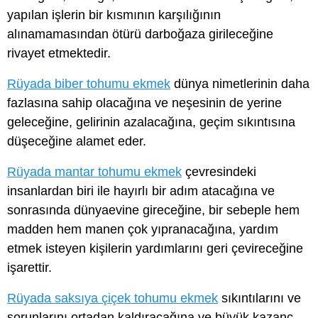
yapılan işlerin bir kısmının karşılığının
alınamamasından ötürü darboğaza girileceğine
rivayet etmektedir.
Rüyada biber tohumu ekmek
dünya nimetlerinin daha
fazlasına sahip olacağına ve neşesinin de yerine
geleceğine, gelirinin azalacağına, geçim sıkıntısına
düşeceğine alamet eder.
Rüyada mantar tohumu ekmek
çevresindeki
insanlardan biri ile hayırlı bir adım atacağına ve
sonrasında dünyaevine gireceğine, bir sebeple hem
madden hem manen çok yıpranacağına, yardım
etmek isteyen kişilerin yardımlarını geri çevireceğine
işarettir.
Rüyada saksıya çiçek tohumu ekmek
sıkıntılarını ve
sorunlarını ortadan kaldıracağına ve büyük kazanç