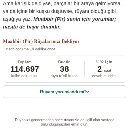
Ama karışık geldiyse, parçalar bir araya gelmiyorsa,
ya da içine bir kuşku düştüyse, rüyanı olduğu gibi
aşağıya yaz.
Muabbir (Pîr) senin için yorumlar;
nasibi de hayır duandır.
Muabbir (Pîr)
Rüyalarınızı Bekliyor
son görülme 19 dakika önce
Toplam
Bugün
%92 için
114.697
38
2
saat
kalbe dokunuldu
rüya te’vîl kılındı
cevab müddeti
Rüyam yorumlandı mı?
Rüyanızı göndermeden önce rüyanızla en ilgili olan sayfada
bulunduğunuzdan emin olun.