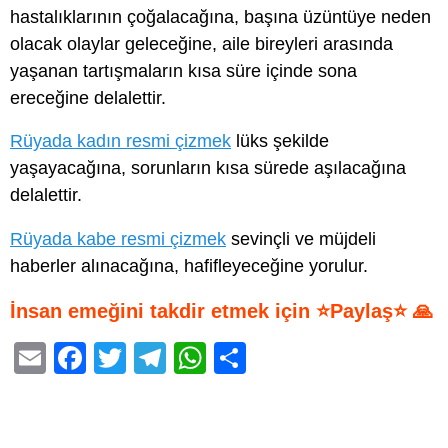
hastalıklarının çoğalacağına, başına üzüntüye neden
olacak olaylar geleceğine, aile bireyleri arasında
yaşanan tartışmaların kısa süre içinde sona
ereceğine delalettir.
Rüyada kadın resmi çizmek
lüks şekilde
yaşayacağına, sorunların kısa sürede aşılacağına
delalettir.
Rüyada kabe resmi çizmek
sevinçli ve müjdeli
haberler alınacağına, hafifleyeceğine yorulur.
İnsan emeğini takdir etmek için ⭐Paylaş⭐ 🙏
E
F
T
T
W
S
m
a
wi
el
h
h
ail
c
tt
e
at
ar