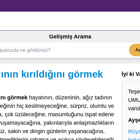
Gelişmiş Arama
A
nın kırıldığını görmek
İyi ki 
Teşe
ğını görmek
hayatının, düzeninin, ağız tadının
UMU
eğinin hiç kesilmeyeceğine, sürpriz, olumlu ve
varo
a, çok üzüleceğine, masumluğunu ispat edene
Ayş
uşamayacağına, yakınlarıyla anlaşmazlıkların
üz, sakin ve dingin günlerin yaşanacağına,
Rüya
tmediklerini rahatça ve açıkça söyleyebileceği