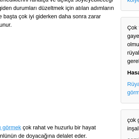
koly
 giden durumları düzeltmek için atılan adımların
de başta çok iyi giderken daha sonra zarar
unur.
Çok 
gaye
olmu
rüya
gerek
Hasa
Rüya
gör
çok 
nı görmek
çok rahat ve huzurlu bir hayat
inşa
lünün de doyacağına delalet eder.