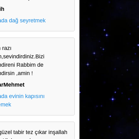
ih
da dağ seyretmek
 razı
,sevindirdiniz.Bizi
ndireni Rabbim de
dirsin ,amin !
arMehmet
da evinin kapısını
lemek
üzel tabir tez çıkar inşallah