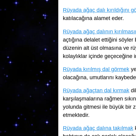
Rüyada ağaç dalı kırıldığını 
katılacağına alamet eder.
Rüyada ağaç dalının kırılmas
açtığına delalet ettiğini söyler
düzenin alt üst olmasına ve r
kolaylıklar içinde geçeceğine in
Rüyada kırılmış dal görmek
ye
olacağına, umutlarını kaybede
Rüyada ağaçtan dal kırmak
di
karşılaşmalarına rağmen sıkınt
yolunda gitmesi ile büyük bir 
etmektedir.
Rüyada ağaç dalına takılmak
k