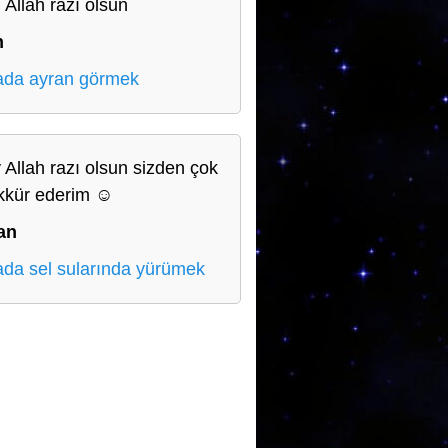
 Allah razı olsun
n
da ayran görmek
 Allah razı olsun sizden çok
kkür ederim ☺️
an
da sel sularında yürümek