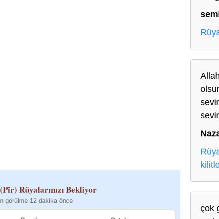
sem
Rüya
Allah
olsun
sevi
sevin
Naz
Rüya
kilit
(Pîr)
Rüyalarınızı Bekliyor
n görülme 12 dakika önce
çok g