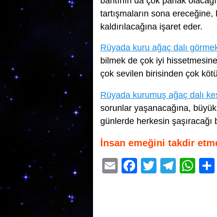
bahtının da çok parlak olacağı
tartışmaların sona ereceğine,
kaldırılacağına işaret eder.
Rüyada kuru ağaç dalı görme
bilmek de çok iyi hissetmesin
çok sevilen birisinden çok kötü
Rüyada kurumuş ağaç dalı k
sorunlar yaşanacağına, büyü
günlerde herkesin şaşıracağı bi
İnsan emeğini takdir etm
E
F
T
T
W
m
a
wi
el
h
ail
c
tt
e
at
e
er
gr
s