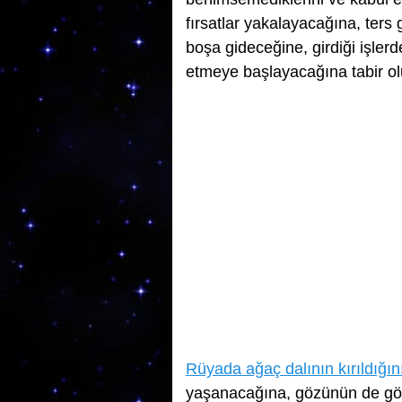
fırsatlar yakalayacağına, ters
boşa gideceğine, girdiği işler
etmeye başlayacağına tabir ol
Rüyada ağaç dalının kırıldığı
yaşanacağına, gözünün de gön