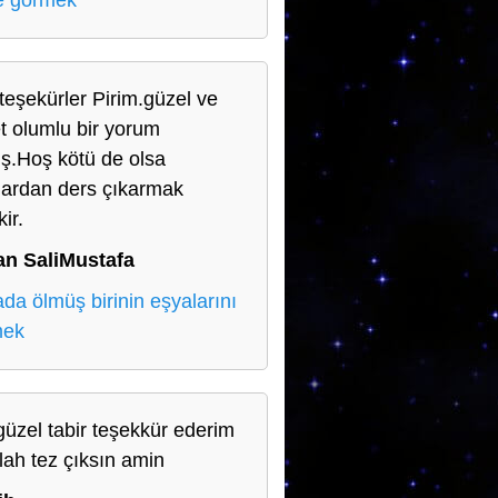
e görmek
teşekürler Pirim.güzel ve
t olumlu bir yorum
ş.Hoş kötü de olsa
lardan ders çıkarmak
ir.
n SaliMustafa
da ölmüş birinin eşyalarını
mek
güzel tabir teşekkür ederim
llah tez çıksın amin