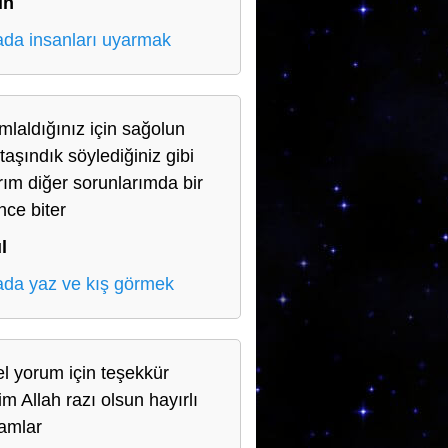
ih
da insanları uyarmak
mlaldığınız için sağolun
taşındık söylediğiniz gibi
ım diğer sorunlarımda bir
nce biter
l
da yaz ve kış görmek
l yorum için teşekkür
im Allah razı olsun hayırlı
amlar