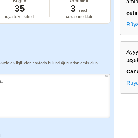
amin
Bugün
Ortalama
35
3
saat
çeti
rüya te’vîl kılındı
cevab müddeti
Rüya
Ayyy
teşe
ızla en ilgili olan sayfada bulunduğunuzdan emin olun.
Can
1000
Rüya
I