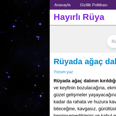
Menü
Anasayfa
Gizlilik Politikası
Hayırlı Rüya
Rüyada ağaç dalı
Yorum yaz
Rüyada ağaç dalının kırıldı
ve keyfinin bozulacağına, ekm
güzel gelişmeler yaşayacağın
kadar da rahata ve huzura kav
biteceğine, kavgasız, gürültüs
benimsemediklerini ve kabul e