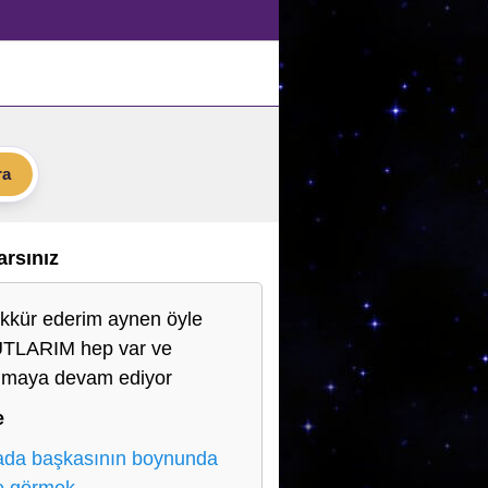
ra
Varsınız
kkür ederim aynen öyle
TLARIM hep var ve
lmaya devam ediyor
e
da başkasının boynunda