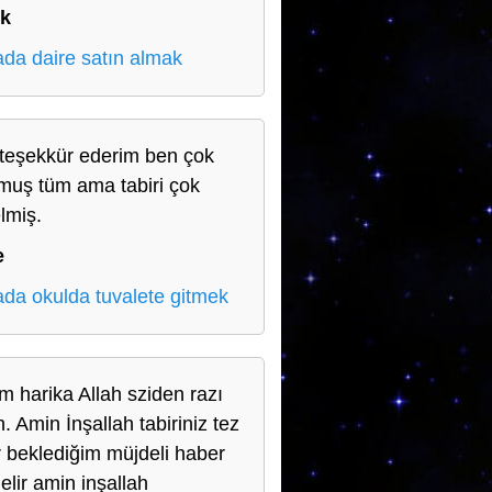
ık
da daire satın almak
teşekkür ederim ben çok
muş tüm ama tabiri çok
lmiş.
e
da okulda tuvalete gitmek
m harika Allah sziden razı
. Amin İnşallah tabiriniz tez
r beklediğim müjdeli haber
elir amin inşallah