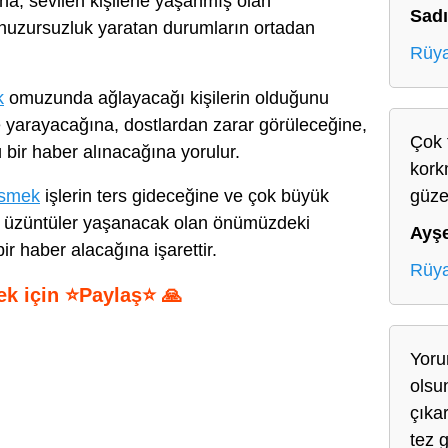
na, sevilen kişilerle yaşanmış olan
Sad
 huzursuzluk yaratan durumların ortadan
Rüya
k
omuzunda ağlayacağı kişilerin olduğunu
e yarayacağına, dostlardan zarar görüleceğine,
Çok 
 bir haber alınacağına yorulur.
kork
esmek
işlerin ters gideceğine ve çok büyük
güze
k üzüntüler yaşanacak olan önümüzdeki
Ayş
r haber alacağına işarettir.
Rüya
ek için ⭐Paylaş⭐ 🙏
S
Yoru
h
olsun
ar
çıka
e
tez g