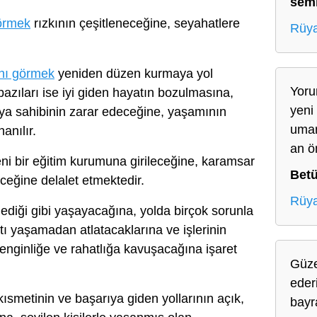
sem
görmek
rızkının çeşitleneceğine, seyahatlere
Rüya
ını görmek
yeniden düzen kurmaya yol
Yoru
 bazıları ise iyi giden hayatın bozulmasına,
yeni 
üya sahibinin zarar edeceğine, yaşamının
umar
anılır.
an ö
ni bir eğitim kurumuna girileceğine, karamsar
Betü
ceğine delalet etmektedir.
Rüya
lediği gibi yaşayacağına, yolda birçok sorunla
ı yaşamadan atlatacaklarına ve işlerinin
zenginliğe ve rahatlığa kavuşacağına işaret
Güze
eder
ısmetinin ve başarıya giden yollarının açık,
bayr