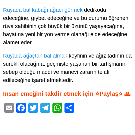
Rüyada bal kabağı ağacı görmek
dedikodu
edeceğine, gıybet edeceğine ve bu durumu öğrenen
rüya sahibinin çok büyük bir üzüntü yaşayacağına,
hayatına yeni bir yön verme olanağı elde edeceğine
alamet eder.
Rüyada ağaçtan bal almak
keyfinin ve ağız tadının da
sürekli olacağına, geçmişte yaşanan bir tartışmanın
sebep olduğu maddi ve manevi zararın telafi
edileceğine işaret etmektedir.
İnsan emeğini takdir etmek için ⭐Paylaş⭐ 🙏
E
F
T
T
W
S
m
a
wi
el
h
h
ail
c
tt
e
at
ar