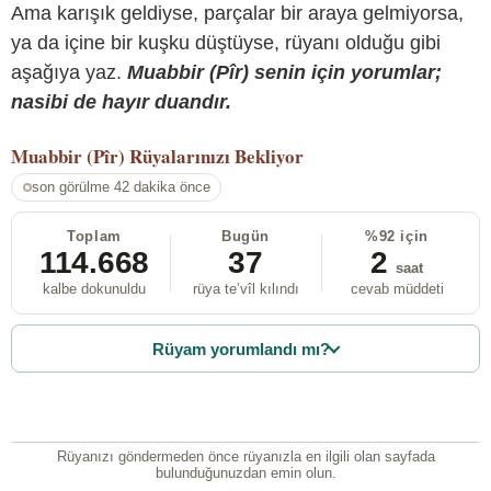
Ama karışık geldiyse, parçalar bir araya gelmiyorsa,
ya da içine bir kuşku düştüyse, rüyanı olduğu gibi
aşağıya yaz.
Muabbir (Pîr) senin için yorumlar;
nasibi de hayır duandır.
Muabbir (Pîr)
Rüyalarınızı Bekliyor
son görülme 42 dakika önce
Toplam
Bugün
%92 için
114.668
37
2
saat
kalbe dokunuldu
rüya te’vîl kılındı
cevab müddeti
Rüyam yorumlandı mı?
Rüyanızı göndermeden önce rüyanızla en ilgili olan sayfada
bulunduğunuzdan emin olun.