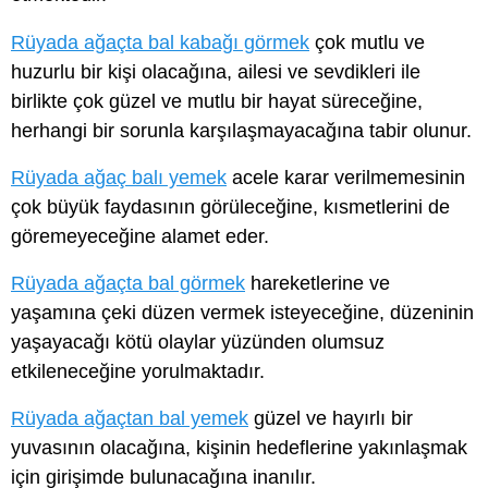
Rüyada ağaçta bal kabağı görmek
çok mutlu ve
huzurlu bir kişi olacağına, ailesi ve sevdikleri ile
birlikte çok güzel ve mutlu bir hayat süreceğine,
herhangi bir sorunla karşılaşmayacağına tabir olunur.
Rüyada ağaç balı yemek
acele karar verilmemesinin
çok büyük faydasının görüleceğine, kısmetlerini de
göremeyeceğine alamet eder.
Rüyada ağaçta bal görmek
hareketlerine ve
yaşamına çeki düzen vermek isteyeceğine, düzeninin
yaşayacağı kötü olaylar yüzünden olumsuz
etkileneceğine yorulmaktadır.
Rüyada ağaçtan bal yemek
güzel ve hayırlı bir
yuvasının olacağına, kişinin hedeflerine yakınlaşmak
için girişimde bulunacağına inanılır.