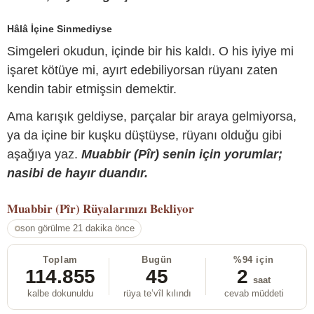
Hâlâ İçine Sinmediyse
Simgeleri okudun, içinde bir his kaldı. O his iyiye mi
işaret kötüye mi, ayırt edebiliyorsan rüyanı zaten
kendin tabir etmişsin demektir.
Ama karışık geldiyse, parçalar bir araya gelmiyorsa,
ya da içine bir kuşku düştüyse, rüyanı olduğu gibi
aşağıya yaz.
Muabbir (Pîr) senin için yorumlar;
nasibi de hayır duandır.
Muabbir (Pîr)
Rüyalarınızı Bekliyor
son görülme 21 dakika önce
Toplam
Bugün
%94 için
114.855
45
2
saat
kalbe dokunuldu
rüya te’vîl kılındı
cevab müddeti