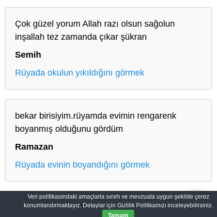
Çok güzel yorum Allah razı olsun sağolun
inşallah tez zamanda çıkar şükran
Semih
Rüyada okulun yıkıldığını görmek
bekar birisiyim.rüyamda evimin rengarenk
boyanmış olduğunu gördüm
Ramazan
Rüyada evinin boyandığını görmek
Veri politikasındaki amaçlarla sınırlı ve mevzuata uygun şekilde çerez
konumlandırmaktayız. Detaylar için Gizlilik Politikamızı inceleyebilirsiniz.
Anasayfa
Gizlilik Politikası
Tamam