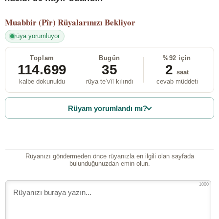
Muabbir (Pîr)
Rüyalarınızı Bekliyor
rüya yorumluyor
Toplam
Bugün
%92 için
114.699
35
2
saat
kalbe dokunuldu
rüya te’vîl kılındı
cevab müddeti
Rüyam yorumlandı mı?
Rüyanızı göndermeden önce rüyanızla en ilgili olan sayfada
bulunduğunuzdan emin olun.
1000