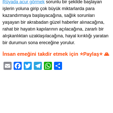
Rüyada acur görmek
sorunlu bir şekilde başlayan
işlerin yoluna girip çok büyük miktarlarda para
kazandırmaya başlayacağına, sağlık sorunları
yaşayan bir akrabadan güzel haberler alınacağına,
rahat bir hayatın kapılarının açılacağına, zararlı bir
alışkanlıktan uzaklaşılacağına, hayal kırıklığı yaratan
bir durumun sona ereceğine yorulur.
İnsan emeğini takdir etmek için ⭐Paylaş⭐ 🙏
E
F
T
T
W
S
m
a
wi
el
h
h
ail
c
tt
e
at
ar
e
er
gr
s
e
b
a
A
o
m
p