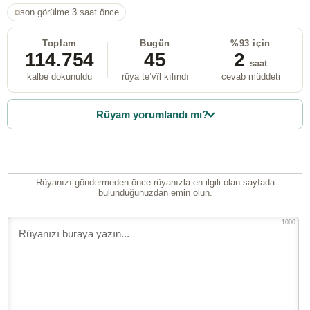
son görülme 3 saat önce
Toplam
Bugün
%93 için
114.754
45
2
saat
kalbe dokunuldu
rüya te’vîl kılındı
cevab müddeti
Rüyam yorumlandı mı?
Rüyanızı göndermeden önce rüyanızla en ilgili olan sayfada
bulunduğunuzdan emin olun.
1000