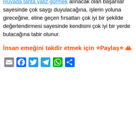
Rüyada tahta valiz görmek
alınacak olan başarılar
sayesinde çok saygı duyulacağına, işlerin yoluna
gireceğine, eline geçen fırsatları çok iyi bir şekilde
değerlendirmesi sayesinde kendisini çok iyi bir yerde
bulacağına tabir olunur.
İnsan emeğini takdir etmek için ⭐Paylaş⭐ 🙏
E
F
T
T
W
S
m
a
wi
el
h
h
ail
c
tt
e
at
ar
e
er
gr
s
e
b
a
A
o
m
p
o
p
k