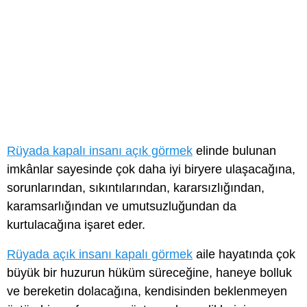
Rüyada kapalı insanı açık görmek
elinde bulunan
imkânlar sayesinde çok daha iyi biryere ulaşacağına,
sorunlarından, sıkıntılarından, kararsızlığından,
karamsarlığından ve umutsuzluğundan da
kurtulacağına işaret eder.
Rüyada açık insanı kapalı görmek
aile hayatında çok
büyük bir huzurun hüküm süreceğine, haneye bolluk
ve bereketin dolacağına, kendisinden beklenmeyen