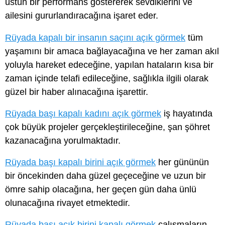
üstün bir performans göstererek sevdiklerini ve
ailesini gururlandıracağına işaret eder.
Rüyada kapalı bir insanın saçını açık görmek
tüm
yaşamını bir amaca bağlayacağına ve her zaman akıl
yoluyla hareket edeceğine, yapılan hataların kısa bir
zaman içinde telafi edileceğine, sağlıkla ilgili olarak
güzel bir haber alınacağına işarettir.
Rüyada başı kapalı kadını açık görmek
iş hayatında
çok büyük projeler gerçekleştirileceğine, şan şöhret
kazanacağına yorulmaktadır.
Rüyada başı kapalı birini açık görmek
her gününün
bir öncekinden daha güzel geçeceğine ve uzun bir
ömre sahip olacağına, her geçen gün daha ünlü
olunacağına rivayet etmektedir.
Rüyada başı açık birini kapalı görmek
çalışmaların