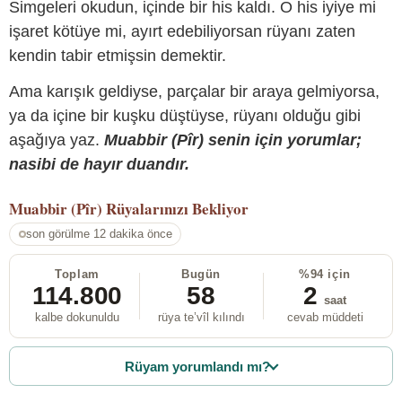
Simgeleri okudun, içinde bir his kaldı. O his iyiye mi
işaret kötüye mi, ayırt edebiliyorsan rüyanı zaten
kendin tabir etmişsin demektir.
Ama karışık geldiyse, parçalar bir araya gelmiyorsa,
ya da içine bir kuşku düştüyse, rüyanı olduğu gibi
aşağıya yaz.
Muabbir (Pîr) senin için yorumlar;
nasibi de hayır duandır.
Muabbir (Pîr)
Rüyalarınızı Bekliyor
son görülme 12 dakika önce
Toplam
Bugün
%94 için
114.800
58
2
saat
kalbe dokunuldu
rüya te’vîl kılındı
cevab müddeti
Rüyam yorumlandı mı?