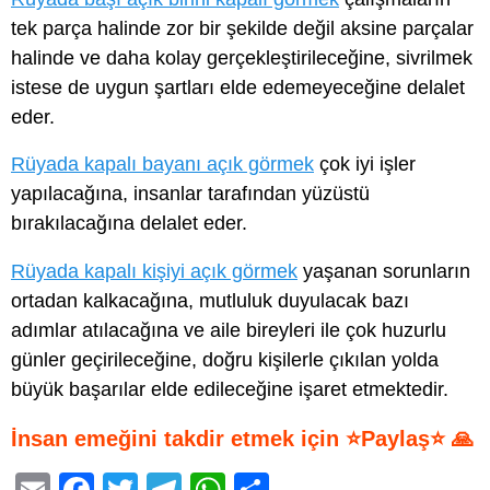
tek parça halinde zor bir şekilde değil aksine parçalar
halinde ve daha kolay gerçekleştirileceğine, sivrilmek
istese de uygun şartları elde edemeyeceğine delalet
eder.
Rüyada kapalı bayanı açık görmek
çok iyi işler
yapılacağına, insanlar tarafından yüzüstü
bırakılacağına delalet eder.
Rüyada kapalı kişiyi açık görmek
yaşanan sorunların
ortadan kalkacağına, mutluluk duyulacak bazı
adımlar atılacağına ve aile bireyleri ile çok huzurlu
günler geçirileceğine, doğru kişilerle çıkılan yolda
büyük başarılar elde edileceğine işaret etmektedir.
İnsan emeğini takdir etmek için ⭐Paylaş⭐ 🙏
E
F
T
T
W
S