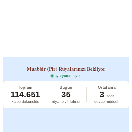
Muabbir (Pîr)
Rüyalarınızı Bekliyor
rüya yorumluyor
Toplam
Bugün
Ortalama
114.651
35
3
saat
kalbe dokunuldu
rüya te’vîl kılındı
cevab müddeti