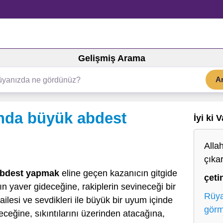
Gelişmiş Arama
A
nda büyük abdest
İyi ki 
Alla
çıka
abdest yapmak
eline geçen kazanıcın gitgide
çeti
 yaver gideceğine, rakiplerin sevineceği bir
Rüya
ilesi ve sevdikleri ile büyük bir uyum içinde
gör
eceğine, sıkıntılarını üzerinden atacağına,