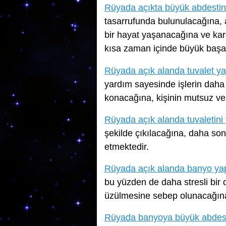
Rüyada açıkta büyük abdesti
tasarrufunda bulunulacağına, a
bir hayat yaşanacağına ve kar
kısa zaman içinde büyük başar
Rüyada açık alanda tuvalet 
yardım sayesinde işlerin daha
konacağına, kişinin mutsuz ve
Rüyada açık alanda tuvaletin
şekilde çıkılacağına, daha son
etmektedir.
Rüyada açık alanda banyo y
bu yüzden de daha stresli bir 
üzülmesine sebep olunacağına
Rüyada banyoya büyük abdes