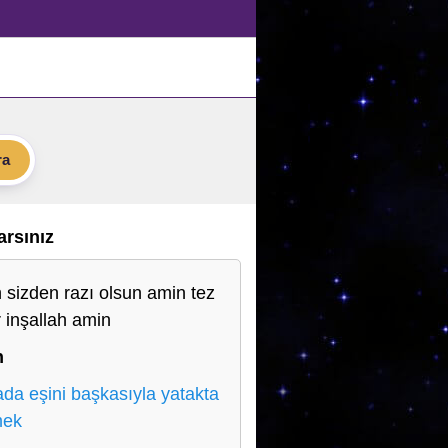
ra
Varsınız
h sizden razı olsun amin tez
r inşallah amin
n
da eşini başkasıyla yatakta
mek