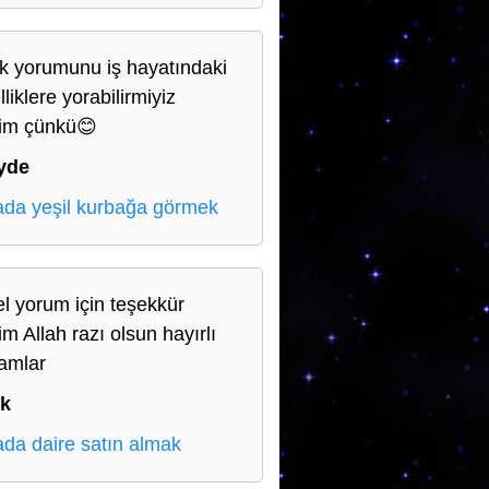
lik yorumunu iş hayatındaki
liklere yorabilirmiyiz
yim çünkü😊
yde
da yeşil kurbağa görmek
l yorum için teşekkür
im Allah razı olsun hayırlı
amlar
ık
da daire satın almak