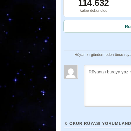
114.632
kalbe dokunuldu
Rü
Rüyanızı göndermeden önce rüyan
0
OKUR RÜYASI YORUMLAND