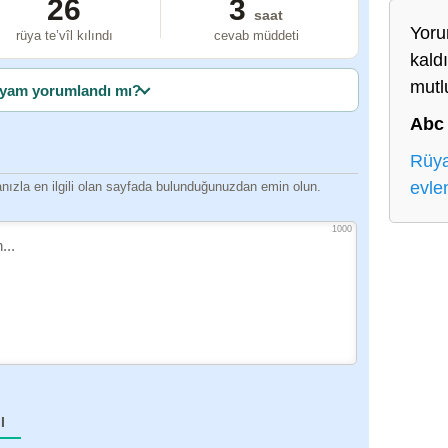
26
3
saat
Yor
rüya te’vîl kılındı
cevab müddeti
kald
mutlu
yam yorumlandı mı?
Abc
Rüya
evl
ızla en ilgili olan sayfada bulunduğunuzdan emin olun.
1000
I