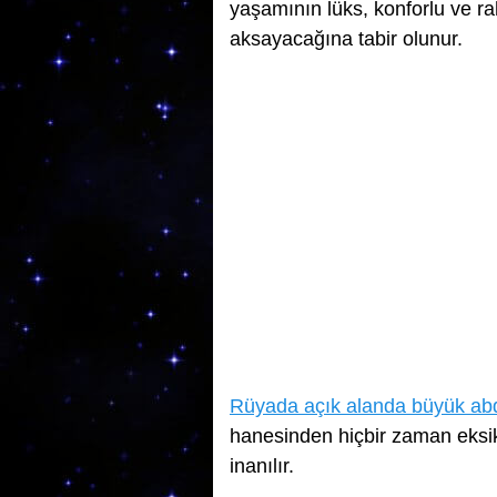
yaşamının lüks, konforlu ve ra
aksayacağına tabir olunur.
Rüyada açık alanda büyük ab
hanesinden hiçbir zaman eksi
inanılır.