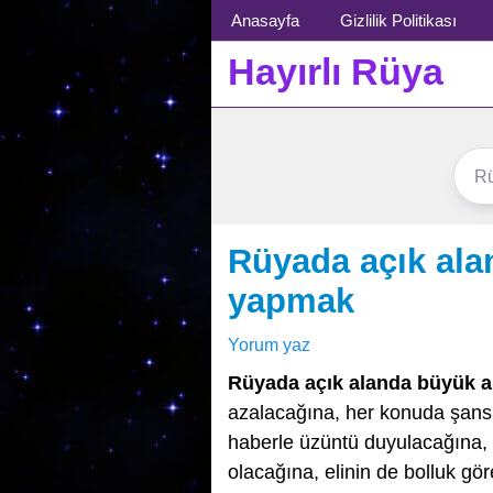
Menü
Anasayfa
Gizlilik Politikası
Hayırlı Rüya
Rüyada açık ala
yapmak
Yorum yaz
Rüyada açık alanda büyük 
azalacağına, her konuda şansın
haberle üzüntü duyulacağına, a
olacağına, elinin de bolluk gör