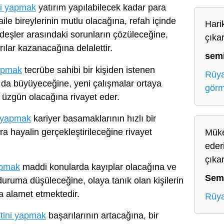
ni yapmak
yatırım yapılabilecek kadar para
ile bireylerinin mutlu olacağına, refah içinde
Harik
deşler arasındaki sorunların çözüleceğine,
çıka
ılar kazanacağına delalettir.
sem
yapmak
tecrübe sahibi bir kişiden istenen
Rüya
 da büyüyeceğine, yeni çalışmalar ortaya
gör
 üzgün olacağına rivayet eder.
i yapmak
kariyer basamaklarının hızlı bir
ra hayalin gerçekleştirileceğine rivayet
Müke
ederi
çıka
apmak
maddi konularda kayıplar olacağına ve
Sem
duruma düşüleceğine, olaya tanık olan kişilerin
 alamet etmektedir.
Rüya
tini yapmak
başarılarının artacağına, bir