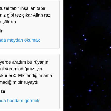
üzel tabir inşallah tabir
iniz gibi tez çıkar Allah razı
n şükran
ir
ada meydan okumak
yerde aradım bu rüyanın
ini yorumladığınız için
kkürler☺️ Etkilendiğim ama
madığım bir rüyaydı
ze
ada hüddam görmek