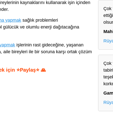
eylerinin kaynaklarını kullanarak işin içinden
Çok t
eder.
ettiğ
una yapmak
sağlık problemleri
olsu
 gülücük ve olumlu enerji dağıtacağına
Mah
Rüy
 yapmak
işlerinin rast gideceğine, yaşanan
, aile bireyleri ile bir soruna karşı ortak çözüm
Çok 
ek için ⭐Paylaş⭐ 🙏
tabir
teşe
S
kork
h
Gam
ar
Rüy
e