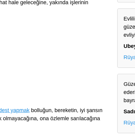
hat hale geleceğine, yakında işlerinin
Evli
güzel
evli
Ube
Rüya
Güze
eder
bayr
dest yapmak
bolluğun, bereketin, iyi şansın
Sad
k olmayacağına, ona özlemle sarılacağına
Rüya