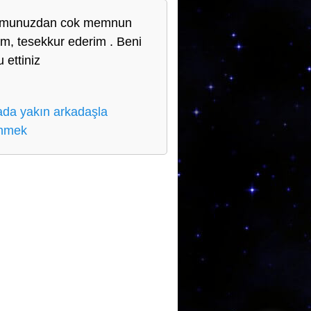
umunuzdan cok memnun
ım, tesekkur ederim . Beni
 ettiniz
da yakın arkadaşla
enmek