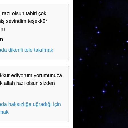
 razı olsun tabiri çok
miş sevindim teşekkür
im
in
da dikenli tele takılmak
kkür ediyorum yorumunuza
ık allah razı olsun sizden
da haksızlığa uğradığı için
amak