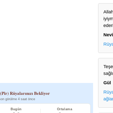
Allah
iyiy
eder
Nev
Rüya
Teşe
sağl
Gül
Rüya
(Pîr)
Rüyalarınızı Bekliyor
ağl
son görülme 4 saat önce
Bugün
Ortalama