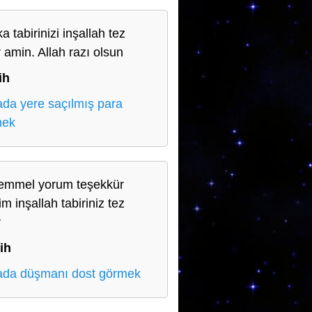
a tabirinizi inşallah tez
r amin. Allah razı olsun
ih
da yere saçılmış para
mek
mmel yorum teşekkür
m inşallah tabiriniz tez
r
ih
da düşmanı dost görmek