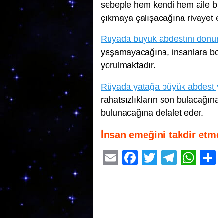
sebeple hem kendi hem aile bir
çıkmaya çalışacağına rivayet 
Rüyada büyük abdestini don
yaşamayacağına, insanlara bol
yorulmaktadır.
Rüyada yatağa büyük abdest
rahatsızlıkların son bulacağına
bulunacağına delalet eder.
İnsan emeğini takdir etm
E
F
T
T
W
m
a
wi
el
h
ail
c
tt
e
at
e
er
gr
s