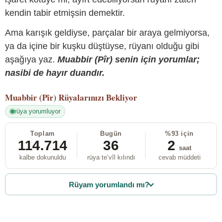
kendin tabir etmişsin demektir.
Ama karışık geldiyse, parçalar bir araya gelmiyorsa,
ya da içine bir kuşku düştüyse, rüyanı olduğu gibi
aşağıya yaz.
Muabbir (Pîr) senin için yorumlar;
nasibi de hayır duandır.
Muabbir (Pîr)
Rüyalarınızı Bekliyor
rüya yorumluyor
Toplam
Bugün
%93 için
114.714
36
2
saat
kalbe dokunuldu
rüya te’vîl kılındı
cevab müddeti
Rüyam yorumlandı mı?