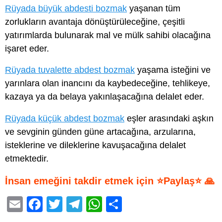
Rüyada büyük abdesti bozmak
yaşanan tüm
zorlukların avantaja dönüştürüleceğine, çeşitli
yatırımlarda bulunarak mal ve mülk sahibi olacağına
işaret eder.
Rüyada tuvalette abdest bozmak
yaşama isteğini ve
yarınlara olan inancını da kaybedeceğine, tehlikeye,
kazaya ya da belaya yakınlaşacağına delalet eder.
Rüyada küçük abdest bozmak
eşler arasındaki aşkın
ve sevginin günden güne artacağına, arzularına,
isteklerine ve dileklerine kavuşacağına delalet
etmektedir.
İnsan emeğini takdir etmek için ⭐Paylaş⭐ 🙏
E
F
T
T
W
S
m
a
wi
el
h
h