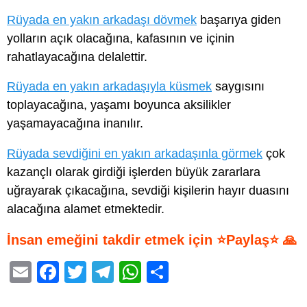
Rüyada en yakın arkadaşı dövmek
başarıya giden
yolların açık olacağına, kafasının ve içinin
rahatlayacağına delalettir.
Rüyada en yakın arkadaşıyla küsmek
saygısını
toplayacağına, yaşamı boyunca aksilikler
yaşamayacağına inanılır.
Rüyada sevdiğini en yakın arkadaşınla görmek
çok
kazançlı olarak girdiği işlerden büyük zararlara
uğrayarak çıkacağına, sevdiği kişilerin hayır duasını
alacağına alamet etmektedir.
İnsan emeğini takdir etmek için ⭐Paylaş⭐ 🙏
E
F
T
T
W
S
m
a
wi
el
h
h