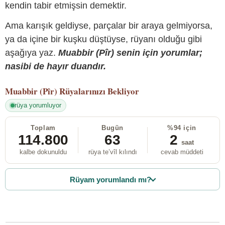
kendin tabir etmişsin demektir.
Ama karışık geldiyse, parçalar bir araya gelmiyorsa,
ya da içine bir kuşku düştüyse, rüyanı olduğu gibi
aşağıya yaz.
Muabbir (Pîr) senin için yorumlar;
nasibi de hayır duandır.
Muabbir (Pîr)
Rüyalarınızı Bekliyor
rüya yorumluyor
Toplam
Bugün
%94 için
114.800
63
2
saat
kalbe dokunuldu
rüya te’vîl kılındı
cevab müddeti
Rüyam yorumlandı mı?