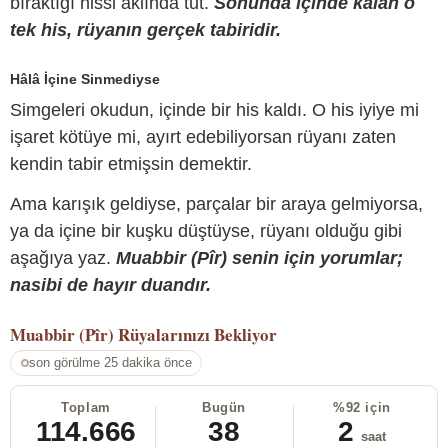
bıraktığı hissi aklında tut.
Sonunda içinde kalan o
tek his, rüyanın gerçek tabiridir.
Hâlâ İçine Sinmediyse
Simgeleri okudun, içinde bir his kaldı. O his iyiye mi
işaret kötüye mi, ayırt edebiliyorsan rüyanı zaten
kendin tabir etmişsin demektir.
Ama karışık geldiyse, parçalar bir araya gelmiyorsa,
ya da içine bir kuşku düştüyse, rüyanı olduğu gibi
aşağıya yaz.
Muabbir (Pîr) senin için yorumlar;
nasibi de hayır duandır.
Muabbir (Pîr)
Rüyalarınızı Bekliyor
son görülme 25 dakika önce
Toplam
Bugün
%92 için
114.666
38
2
saat