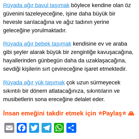
Rüyada ağır bavul taşımak
böylece kendine olan öz
güvenini tazeleyeceğine, işine daha büyük bir
hevesle sarılacağına ve ağız tadının yerine
geleceğine yorulmaktadır.
Rüyada ağır bebek taşımak
kendisine ev ve araba
gibi şeyler alarak büyük bir zenginliğe kavuşacağına,
hayallerinden günbegün daha da uzaklaşacağına,
sevdiği kişilerin sırt çevireceğine işaret etmektedir.
Rüyada ağır yük taşımak
çok uzun sürmeyecek
sıkıntılı bir dönem atlatacağınıza, sıkıntıların ve
musibetlerin sona ereceğine delalet eder.
İnsan emeğini takdir etmek için ⭐Paylaş⭐ 🙏
E
F
T
T
W
S
m
a
wi
el
h
h