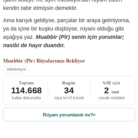
kendin tabir etmişsin demektir.
Ama karışık geldiyse, parçalar bir araya gelmiyorsa,
ya da içine bir kuşku düştüyse, rüyanı olduğu gibi
aşağıya yaz.
Muabbir (Pîr) senin için yorumlar;
nasibi de hayır duandır.
Muabbir (Pîr)
Rüyalarınızı Bekliyor
dinleniyor
Toplam
Bugün
%92 için
114.668
34
2
saat
kalbe dokunuldu
rüya te’vîl kılındı
cevab müddeti
Rüyam yorumlandı mı?