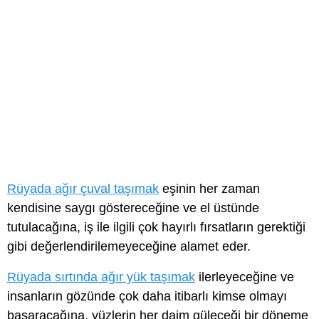
Rüyada ağır çuval taşımak
eşinin her zaman
kendisine saygı göstereceğine ve el üstünde
tutulacağına, iş ile ilgili çok hayırlı fırsatların gerektiği
gibi değerlendirilemeyeceğine alamet eder.
Rüyada sırtında ağır yük taşımak
ilerleyeceğine ve
insanların gözünde çok daha itibarlı kimse olmayı
başaracağına, yüzlerin her daim güleceği bir döneme