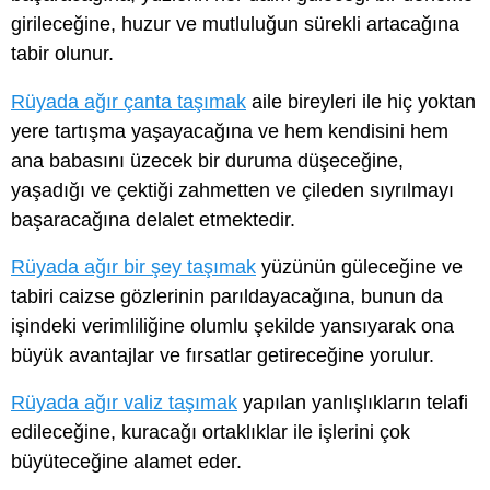
girileceğine, huzur ve mutluluğun sürekli artacağına
tabir olunur.
Rüyada ağır çanta taşımak
aile bireyleri ile hiç yoktan
yere tartışma yaşayacağına ve hem kendisini hem
ana babasını üzecek bir duruma düşeceğine,
yaşadığı ve çektiği zahmetten ve çileden sıyrılmayı
başaracağına delalet etmektedir.
Rüyada ağır bir şey taşımak
yüzünün güleceğine ve
tabiri caizse gözlerinin parıldayacağına, bunun da
işindeki verimliliğine olumlu şekilde yansıyarak ona
büyük avantajlar ve fırsatlar getireceğine yorulur.
Rüyada ağır valiz taşımak
yapılan yanlışlıkların telafi
edileceğine, kuracağı ortaklıklar ile işlerini çok
büyüteceğine alamet eder.