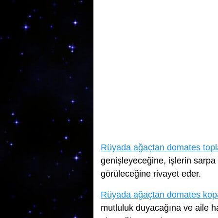
Rüyada ağaçtan domates top
genişleyeceğine, işlerin sarpa
görüleceğine rivayet eder.
Rüyada ağaçtan domates ko
mutluluk duyacağına ve aile h