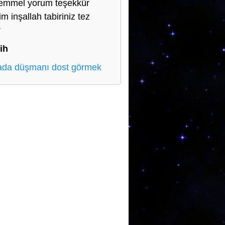
mmel yorum teşekkür
m inşallah tabiriniz tez
r
ih
da düşmanı dost görmek