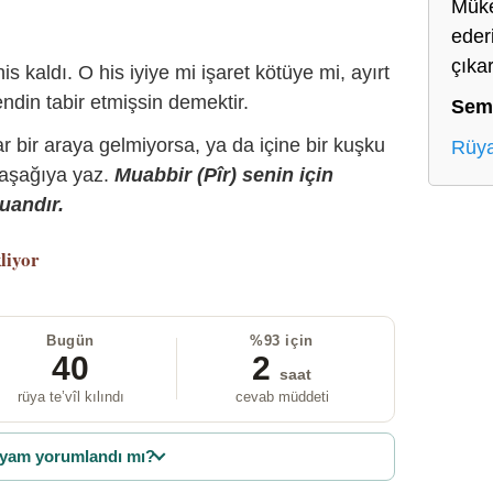
Müke
ederi
çıka
is kaldı. O his iyiye mi işaret kötüye mi, ayırt
ndin tabir etmişsin demektir.
Sem
r bir araya gelmiyorsa, ya da içine bir kuşku
Rüya
 aşağıya yaz.
Muabbir (Pîr) senin için
uandır.
liyor
Bugün
%93 için
40
2
saat
rüya te’vîl kılındı
cevab müddeti
yam yorumlandı mı?