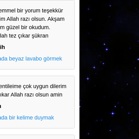
mmel bir yorum teşekkür
im Allah razı olsun. Akşam
m güzel bir okudum.
llah tez çıkar şükran
ih
da beyaz lavabo görmek
entileime çok uygun dilerim
çıkar Allah razı olsun amin
n
da bir kelime duymak