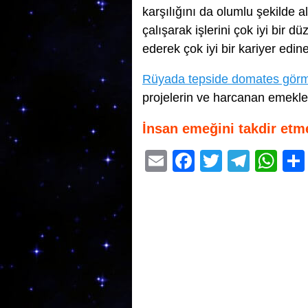
karşılığını da olumlu şekilde 
çalışarak işlerini çok iyi bir 
ederek çok iyi bir kariyer edine
Rüyada tepside domates gör
projelerin ve harcanan emekler
İnsan emeğini takdir etm
E
F
T
T
W
m
a
wi
el
h
ail
c
tt
e
at
e
er
gr
s
b
a
A
o
m
p
o
p