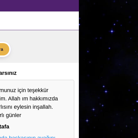
ra
Varsınız
munuz için teşekkür
im. Allah ım hakkımızda
lısını eylesin inşallah.
rlı günler
tafa