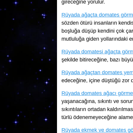
gireceğine yorulur.
Rüyada ağaçta domates gör
sözden ötürü insanların kendi
boşluğa düşüp kendini çok ça
mutluluğa giden yollarındaki en
Rüyada domatesi ağaçta gör
şekilde bitireceğine, bazı büy
Rüyada ağaçtan domates ye
edeceğine, içine düştüğü zor d
Rüyada domates ağacı görme
yaşanacağına, sıkıntı ve sor
sıkıntıların ortadan kaldırılma
türlü ödenemeyeceğine alamet
Rüyada ekmek ve domates g