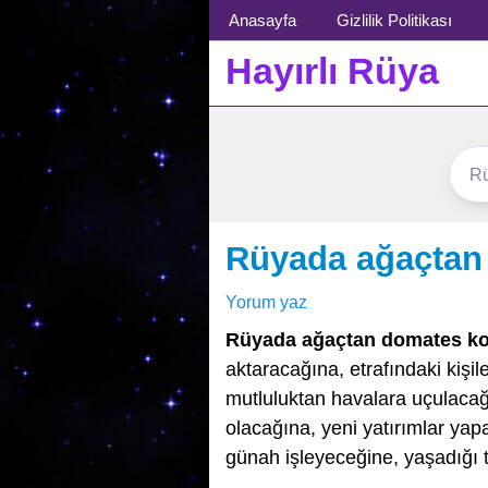
Menü
Anasayfa
Gizlilik Politikası
Hayırlı Rüya
Rüyada ağaçtan
Yorum yaz
Rüyada ağaçtan domates k
aktaracağına, etrafındaki kiş
mutluluktan havalara uçulacağ
olacağına, yeni yatırımlar yapa
günah işleyeceğine, yaşadığı t