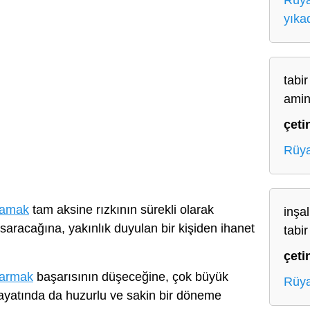
Rüya
yıka
tabir
amin
çeti
Rüya
lamak
tam aksine rızkının sürekli olarak
inşa
 saracağına, yakınlık duyulan bir kişiden ihanet
tabi
çeti
parmak
başarısının düşeceğine, çok büyük
Rüya
ayatında da huzurlu ve sakin bir döneme