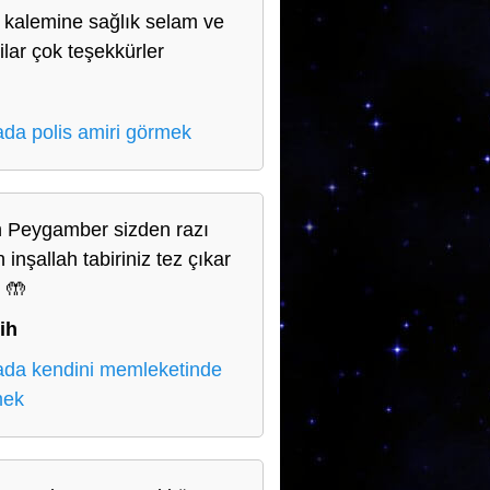
 kalemine sağlık selam ve
ilar çok teşekkürler
da polis amiri görmek
h Peygamber sizden razı
 inşallah tabiriniz tez çıkar
 🤲
ih
da kendini memleketinde
mek