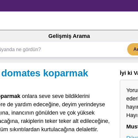
Gelişmiş Arama
A
 domates koparmak
İyi ki 
Yoru
oparmak
onlara seve seve bildiklerini
eder
ilere de yardım edeceğine, deyim yerindeyse
hayır
ına, inancının gönülden ve çok yüksek
Hayı
cağına, rakiplerin teker teker alt edileceğine,
Mus
üm sıkıntılardan kurtulacağına delalettir.