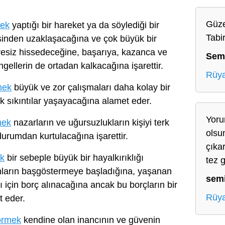
Güze
mek
yaptığı bir hareket ya da söylediği bir
Tabir
sinden uzaklaşacağına ve çok büyük bir
resiz hissedeceğine, başarıya, kazanca ve
Sem
gellerin de ortadan kalkacağına işarettir.
Rüya
mek
büyük ve zor çalışmaları daha kolay bir
ük sıkıntılar yaşayacağına alamet eder.
Yoru
mek
nazarların ve uğursuzlukların kişiyi terk
olsun
urumdan kurtulacağına işarettir.
çıka
k
bir sebeple büyük bir hayalkırıklığı
tez g
unların başgöstermeye başladığına, yaşanan
sem
sı için borç alınacağına ancak bu borçların bir
Rüya
 eder.
örmek
kendine olan inancının ve güvenin