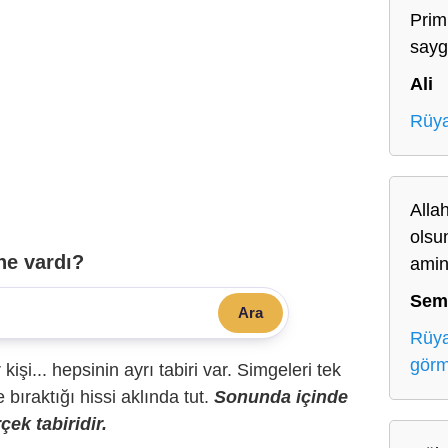
Prim
sayg
Ali
Rüya
Alla
olsun
ne vardı?
amin
Sem
Ara
Rüya
gör
r kişi... hepsinin ayrı tabiri var. Simgeleri tek
bıraktığı hissi aklında tut.
Sonunda içinde
çek tabiridir.