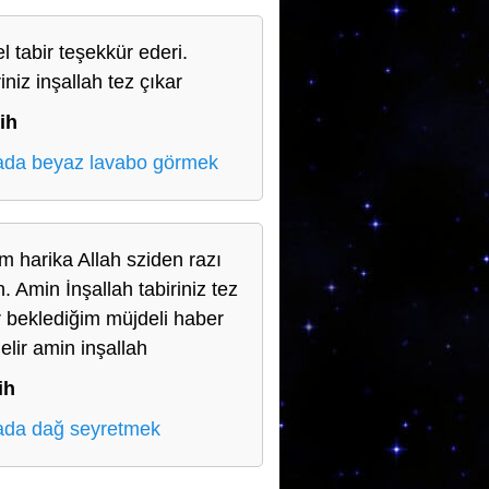
l tabir teşekkür ederi.
iniz inşallah tez çıkar
ih
da beyaz lavabo görmek
m harika Allah sziden razı
. Amin İnşallah tabiriniz tez
r beklediğim müjdeli haber
elir amin inşallah
ih
da dağ seyretmek