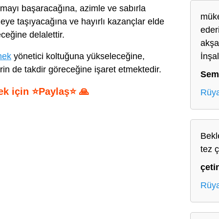
almayı başaracağına, azimle ve sabırla
müke
düzeye taşıyacağına ve hayırlı kazançlar elde
eder
ceğine delalettir.
akşa
mek
yönetici koltuğuna yükseleceğine,
İnşa
in de takdir göreceğine işaret etmektedir.
Sem
ek için ⭐Paylaş⭐ 🙏
Rüya
S
h
Bekl
ar
tez 
e
çeti
Rüya