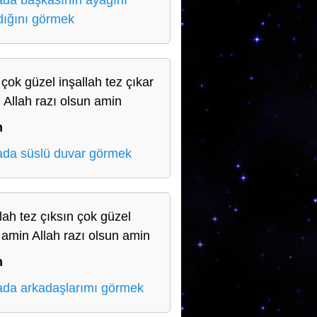
da başkasının ayağını
dığını görmek
 çok güzel inşallah tez çıkar
 Allah razı olsun amin
n
da süslü duvar görmek
llah tez çıksın çok güzel
r amin Allah razı olsun amin
n
da arkadaşlarımı görmek