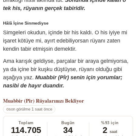
bıraktığı hissi aklında tut.
Sonunda içinde kalan o
tek his, rüyanın gerçek tabiridir.
Hâlâ İçine Sinmediyse
Simgeleri okudun, içinde bir his kaldı. O his iyiye mi
işaret kötüye mi, ayırt edebiliyorsan rüyanı zaten
kendin tabir etmişsin demektir.
Ama karışık geldiyse, parçalar bir araya gelmiyorsa,
ya da içine bir kuşku düştüyse, rüyanı olduğu gibi
aşağıya yaz.
Muabbir (Pîr) senin için yorumlar;
nasibi de hayır duandır.
Muabbir (Pîr)
Rüyalarınızı Bekliyor
son görülme 1 saat önce
Toplam
Bugün
%93 için
114.705
34
2
saat