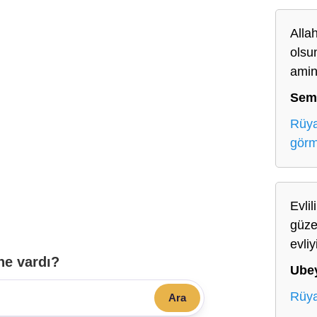
Alla
olsun
amin
Sem
Rüya
gör
Evli
güzel
evli
ne vardı?
Ube
Rüya
Ara