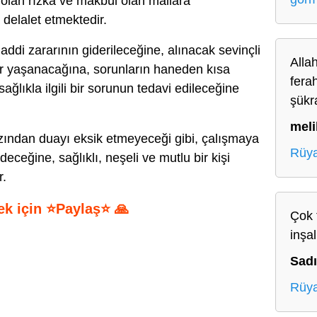
 olan rızka ve makbul olan mallara
delalet etmektedir.
ddi zararının giderileceğine, alınacak sevinçli
Allah
er yaşanacağına, sorunların haneden kısa
fera
ğlıkla ilgili bir sorunun tedavi edileceğine
şükr
meli
ından duayı eksik etmeyeceği gibi, çalışmaya
Rüya
eğine, sağlıklı, neşeli ve mutlu bir kişi
r.
ek için ⭐Paylaş⭐ 🙏
Çok 
inşal
S
h
Sad
ar
Rüya
e