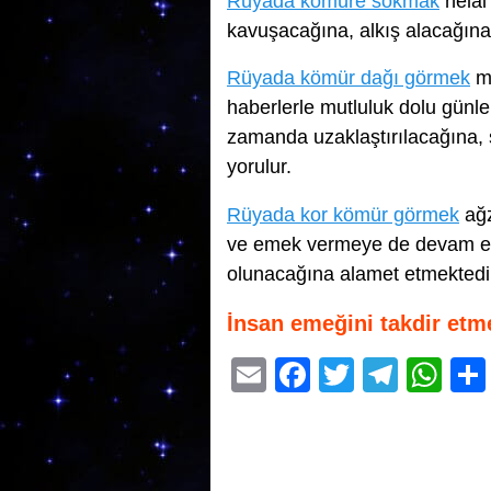
Rüyada kömüre sokmak
helal
kavuşacağına, alkış alacağına 
Rüyada kömür dağı görmek
ma
haberlerle mutluluk dolu günl
zamanda uzaklaştırılacağına, sa
yorulur.
Rüyada kor kömür görmek
ağz
ve emek vermeye de devam edec
olunacağına alamet etmektedi
İnsan emeğini takdir etm
E
F
T
T
W
m
a
wi
el
h
ail
c
tt
e
at
e
er
gr
s