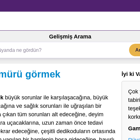
Gelişmiş Arama
A
ömürü görmek
İyi ki 
Çok 
ek
büyük sorunlar ile karşılaşacağına, büyük
tabir
ağına ve sağlık sorunları ile uğraşılan bir
teşe
a çıkan tüm sorunları alt edeceğine, deyim
kork
ara uçacaklarına, uzun zaman önce tedavi
Gam
tekrar edeceğine, çeşitli dedikoduların ortasında
 yapılan bir hamlenin boşa gideceğine, hayırlı