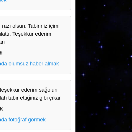
 razı olsun. Tabiriniz içimi
hlattı. Teşekkür ederim
an
h
da olumsuz haber almak
teşekkür ederim sağolun
lah tabir ettiğiniz gibi çıkar
ık
da fotoğraf görmek