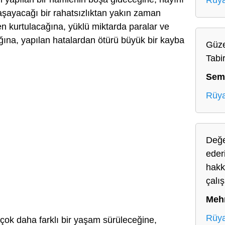
Rüy
aşayacağı bir rahatsızlıktan yakın zaman
n kurtulacağına, yüklü miktarda paralar ve
ına, yapılan hatalardan ötürü büyük bir kayba
Güze
Tabir
Sem
Rüya
Değe
ederi
hakk
çalı
Meh
Rüya
çok daha farklı bir yaşam sürüleceğine,