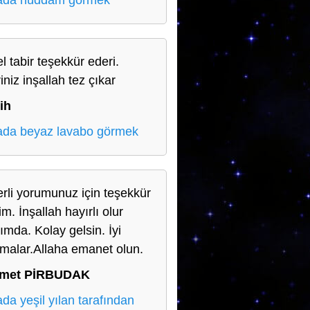
ada hüddam görmek
l tabir teşekkür ederi.
iniz inşallah tez çıkar
ih
da beyaz lavabo görmek
rli yorumunuz için teşekkür
m. İnşallah hayırlı olur
ımda. Kolay gelsin. İyi
şmalar.Allaha emanet olun.
met PİRBUDAK
da yeşil yılan tarafından