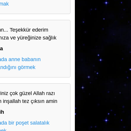
lmak
n... Teşekkür ederim
nıza ve yüreğinize sağlık
a
da anne babanın
ndığını görmek
iniz çok güzel Allah razı
n inşallah tez çıksın amin
ih
da bir poşet salatalık
mek