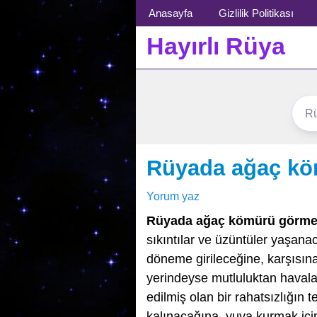
Menü
Anasayfa
Gizlilik Politikası
Hayırlı Rüya
Rüyada ağaç k
Yorum yaz
Rüyada ağaç kömürü görm
sıkıntılar ve üzüntüler yaşanac
döneme girileceğine, karşısın
yerindeyse mutluluktan haval
edilmiş olan bir rahatsızlığın 
kalınacağına, yuva kurmak için