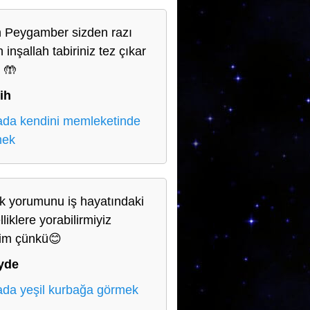
h Peygamber sizden razı
 inşallah tabiriniz tez çıkar
 🤲
ih
da kendini memleketinde
mek
lik yorumunu iş hayatındaki
liklere yorabilirmiyiz
yim çünkü😊
yde
da yeşil kurbağa görmek