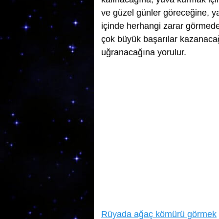
ve güzel günler göreceğine, y
içinde herhangi zarar görmede
çok büyük başarılar kazanacağ
uğranacağına yorulur.
Rüyada ağaç kömürü görmek