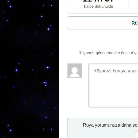
kalbe dokunuldu
Rü
Rüyanızı göndermeden önce rüyan
Rüya yorumunuza daha sonr