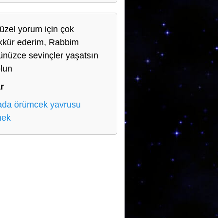
üzel yorum için çok
kkür ederim, Rabbim
ünüzce sevinçler yaşatsın
lun
r
da örümcek yavrusu
mek