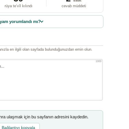
saat
rüya te’vîl kılındı
cevab müddeti
yam yorumlandı mı?
ızla en ilgili olan sayfada bulunduğunuzdan emin olun.
1000
a ulaşmak için bu sayfanın adresini kaydedin.
Bağlantıyı kopyala