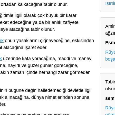
ısırı
ortadan kalkacağına tabir olunur.
itimle ilgili olarak çok büyük bir karar
ket edeceğine ya da bir anlık zafiyete
Amin
keye atacağına tabir olunur.
ağzı
ek
onun yasaklarını çiğneyeceğine, eskisinden
Esm
al alacağına işaret eder.
Rüya
k
üzerinde kafa yoracağına, maddi ve manevi
boşa
ne, hayırlı ve güzel günler göreceğine,
 yakın zaman içinde herhangi zarar görmeden
Tabir
olsu
inin bugüne değin halledemediği devletle ilgili
ek alınacağına, dünya nimetlerinden sonuna
sem
der.
Rüya
gör