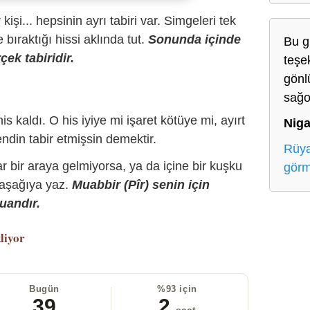
r kişi... hepsinin ayrı tabiri var. Simgeleri tek
bıraktığı hissi aklında tut.
Sonunda içinde
Bu g
çek tabiridir.
teşe
gönl
sağo
is kaldı. O his iyiye mi işaret kötüye mi, ayırt
Niga
ndin tabir etmişsin demektir.
Rüya
r bir araya gelmiyorsa, ya da içine bir kuşku
gör
 aşağıya yaz.
Muabbir (Pîr) senin için
uandır.
liyor
Bugün
%93 için
39
2