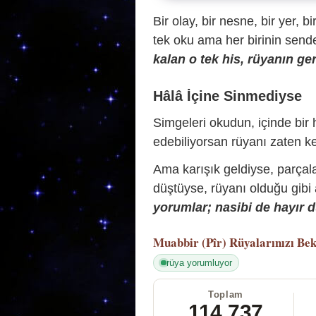
Bir olay, bir nesne, bir yer, bi
tek oku ama her birinin sende 
kalan o tek his, rüyanın ger
Hâlâ İçine Sinmediyse
Simgeleri okudun, içinde bir h
edebiliyorsan rüyanı zaten ke
Ama karışık geldiyse, parçala
düştüyse, rüyanı olduğu gibi
yorumlar; nasibi de hayır d
Muabbir (Pîr)
Rüyalarınızı Bek
rüya yorumluyor
Toplam
114.737