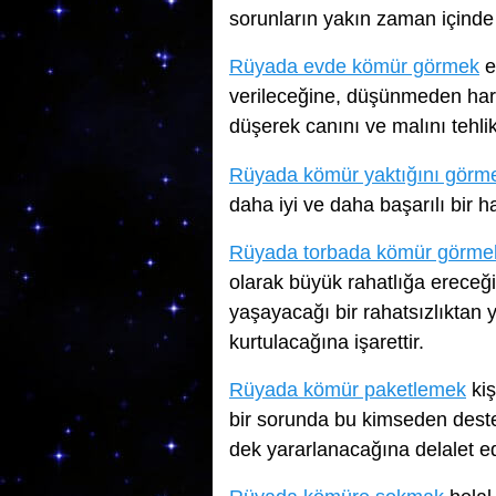
sorunların yakın zaman içinde 
Rüyada evde kömür görmek
eğ
verileceğine, düşünmeden hare
düşerek canını ve malını tehli
Rüyada kömür yaktığını görm
daha iyi ve daha başarılı bir h
Rüyada torbada kömür görme
olarak büyük rahatlığa ereceği
yaşayacağı bir rahatsızlıktan
kurtulacağına işarettir.
Rüyada kömür paketlemek
kiş
bir sorunda bu kimseden dest
dek yararlanacağına delalet e