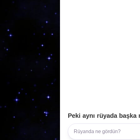
b
a
A
o
m
p
o
p
k
Peki aynı rüyada başka 