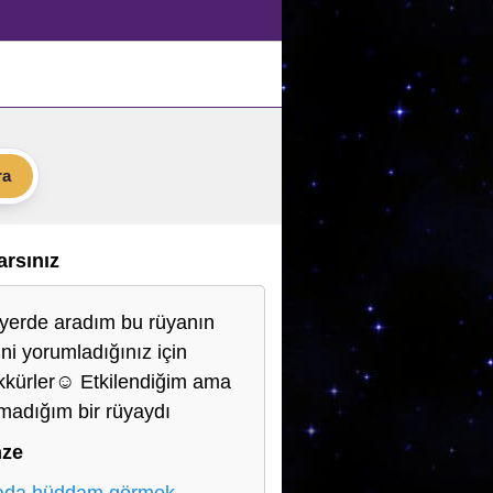
ra
Varsınız
yerde aradım bu rüyanın
ini yorumladığınız için
kkürler☺️ Etkilendiğim ama
madığım bir rüyaydı
ze