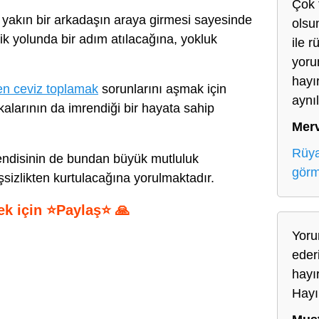
Çok 
yakın bir arkadaşın araya girmesi sayesinde
olsun
ik yolunda bir adım atılacağına, yokluk
ile 
yoru
hayı
en ceviz toplamak
sorunlarını aşmak için
aynıl
larının da imrendiği bir hayata sahip
Mer
Rüya
ndisinin de bundan büyük mutluluk
gör
şsizlikten kurtulacağına yorulmaktadır.
ek için ⭐Paylaş⭐ 🙏
Yoru
S
eder
h
hayır
ar
Hayı
e