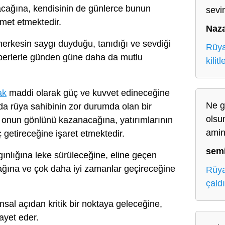
lacağına, kendisinin de günlerce bunun
sevin
amet etmektedir.
Naz
erkesin saygı duyduğu, tanıdığı ve sevdiği
Rüya
haberlerle günden güne daha da mutlu
kilit
ak
maddi olarak güç ve kuvvet edineceğine
Ne gü
a rüya sahibinin zor durumda olan bir
olsu
k onun gönlünü kazanacağına, yatırımlarının
ami
getireceğine işaret etmektedir.
sem
ınlığına leke sürüleceğine, eline geçen
tacağına ve çok daha iyi zamanlar geçireceğine
Rüya
çald
nsal açıdan kritik bir noktaya geleceğine,
ayet eder.