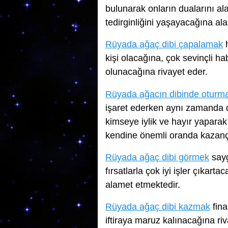
bulunarak onların dualarını a
tedirginliğini yaşayacağına al
Rüyada ağaç dibi çapalamak
h
kişi olacağına, çok sevinçli 
olunacağına rivayet eder.
Rüyada ağacın dibinde oturm
işaret ederken aynı zamanda d
kimseye iylik ve hayır yapara
kendine önemli oranda kazanç 
Rüyada ağaç dibi görmek
sayg
fırsatlarla çok iyi işler çıkar
alamet etmektedir.
Rüyada ağaç dibi kazmak
fina
iftiraya maruz kalınacağına riv