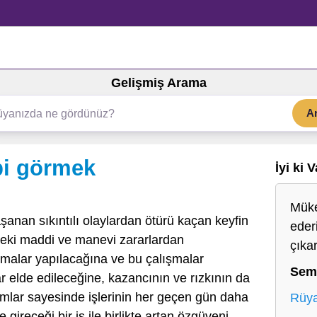
Gelişmiş Arama
A
bi görmek
İyi ki 
Müke
şanan sıkıntılı olaylardan ötürü kaçan keyfin
ederi
ndeki maddi ve manevi zararlardan
çıka
şmalar yapılacağına ve bu çalışmalar
Sem
 elde edileceğine, kazancının ve rızkının da
ımlar sayesinde işlerinin her geçen gün daha
Rüya
e gireceği bir iş ile birlikte artan özgüveni