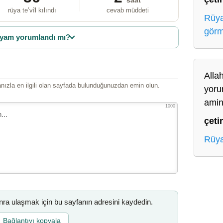
saat
rüya te’vîl kılındı
cevab müddeti
Rüya
gör
yam yorumlandı mı?
Alla
ızla en ilgili olan sayfada bulunduğunuzdan emin olun.
yoru
ami
1000
çeti
Rüya
a ulaşmak için bu sayfanın adresini kaydedin.
Bağlantıyı kopyala