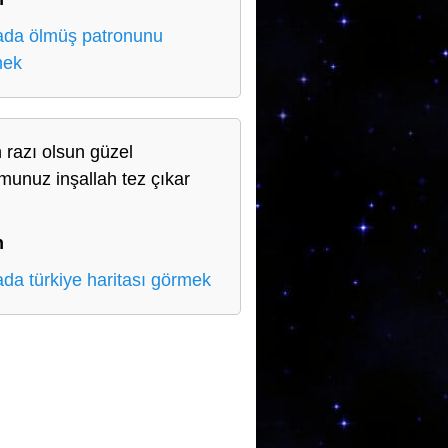
da ölmüş patronunu
mek
h razı olsun güzel
munuz inşallah tez çıkar
n
n
da türkiye haritası görmek