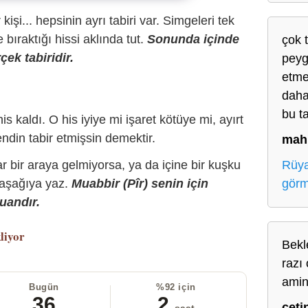
r kişi... hepsinin ayrı tabiri var. Simgeleri tek
bıraktığı hissi aklında tut.
Sonunda içinde
çok 
çek tabiridir.
peyg
etme
daha
bu t
is kaldı. O his iyiye mi işaret kötüye mi, ayırt
ndin tabir etmişsin demektir.
mah
Rüya
r bir araya gelmiyorsa, ya da içine bir kuşku
gör
 aşağıya yaz.
Muabbir (Pîr) senin için
uandır.
liyor
Bekl
razı 
ami
Bugün
%92 için
36
2
çeti