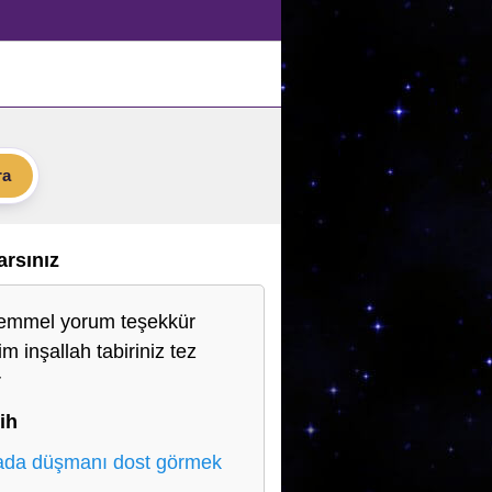
ra
Varsınız
mmel yorum teşekkür
m inşallah tabiriniz tez
r
ih
da düşmanı dost görmek