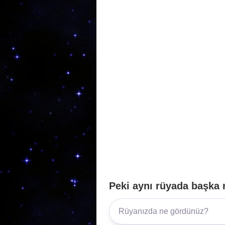
b
a
A
o
m
p
o
p
k
Peki aynı rüyada başka 