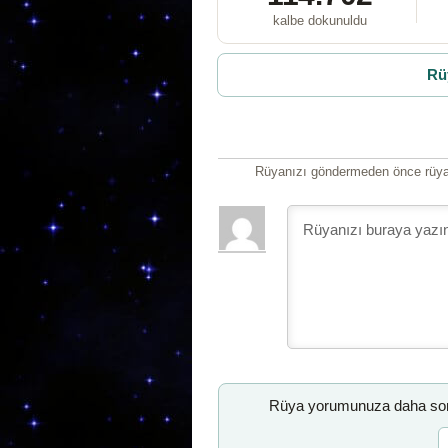
kalbe dokunuldu
Rü
Rüyanızı göndermeden önce rüyan
Rüya yorumunuza daha sonr