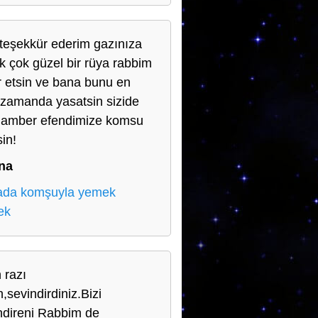
teşekkür ederim gazınıza
ik çok güzel bir rüya rabbim
r etsin ve bana bunu en
 zamanda yasatsin sizide
amber efendimize komsu
sin!
na
ada komşuyla yemek
ek
 razı
,sevindirdiniz.Bizi
ndireni Rabbim de