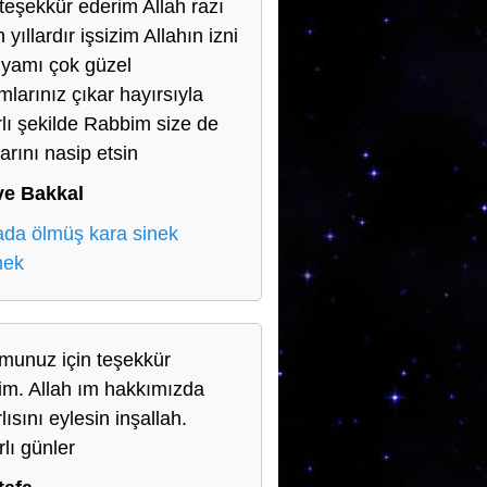
teşekkür ederim Allah razı
 yıllardır işsizim Allahın izni
rüyamı çok güzel
mlarınız çıkar hayırsıyla
rlı şekilde Rabbim size de
arını nasip etsin
ve Bakkal
da ölmüş kara sinek
mek
munuz için teşekkür
im. Allah ım hakkımızda
lısını eylesin inşallah.
rlı günler