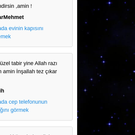
dirsin ,amin !
arMehmet
da evinin kapısını
lemek
zel tabir yine Allah razı
n amin İnşallah tez çıkar
n
ih
da cep telefonunun
ığını görmek