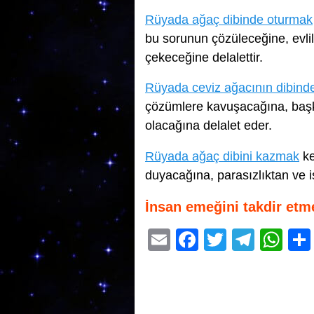
Rüyada ağaç dibinde oturmak
bu sorunun çözüleceğine, evlil
çekeceğine delalettir.
Rüyada ceviz ağacının dibind
çözümlere kavuşacağına, başka
olacağına delalet eder.
Rüyada ağaç dibini kazmak
ke
duyacağına, parasızlıktan ve i
İnsan emeğini takdir etm
E
F
T
T
W
m
a
wi
el
h
ail
c
tt
e
at
e
er
gr
s