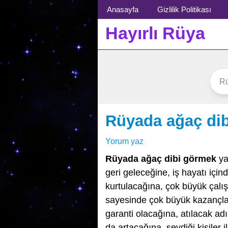
Menü
Anasayfa
Gizlilik Politikası
Hayırlı Rüya
Rüyada ağaç di
Yorum yaz
Rüyada ağaç dibi görmek
ya
geri geleceğine, iş hayatı içi
kurtulacağına, çok büyük çalı
sayesinde çok büyük kazançlar
garanti olacağına, atılacak ad
da artacağına, sevdiği kişiler il