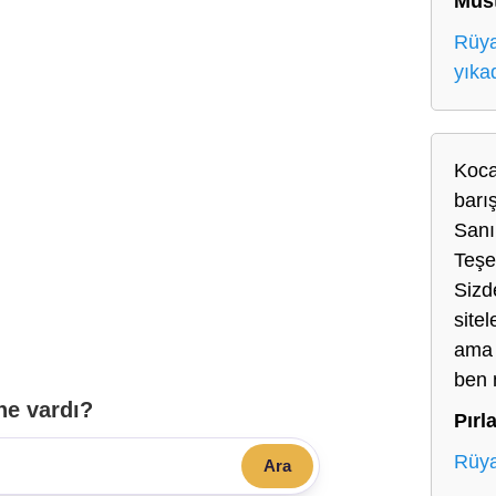
Mus
Rüya
yıka
Koca
barı
Sanı
Teşe
Sizd
sitel
ama 
ben 
ne vardı?
Pırl
Rüya
Ara