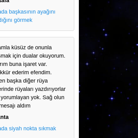
tafa
da başkasının ayağını
dığını görmek
mla küsüz de onunla
şmak için dualar okuyorum.
rım buna işaret var.
kkür ederim efendim.
en başka diğer rüya
erinde rüyaları yazdırıyorlar
yorumlayan yok. Sağ olun
mesajı aldım
anta
da siyah nokta sıkmak