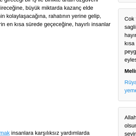
ireceğine, büyük miktarda kazanç elde
in kolaylaşacağına, rahatının yerine gelip,
Cok 
in en kısa sürede geçeceğine, hayırlı insanlar
sagl
hayı
kısa
peyg
eyle
Meli
Rüy
yem
Allah
olsun
lmak
insanlara karşılıksız yardımlarda
sevi