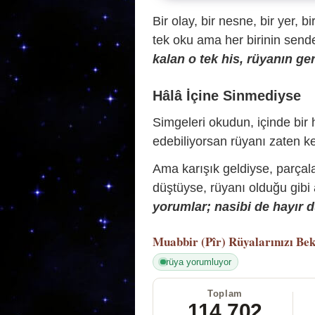
Bir olay, bir nesne, bir yer, bi
tek oku ama her birinin sende 
kalan o tek his, rüyanın ger
Hâlâ İçine Sinmediyse
Simgeleri okudun, içinde bir h
edebiliyorsan rüyanı zaten ke
Ama karışık geldiyse, parçala
düştüyse, rüyanı olduğu gibi
yorumlar; nasibi de hayır d
Muabbir (Pîr)
Rüyalarınızı Bek
rüya yorumluyor
Toplam
114.702