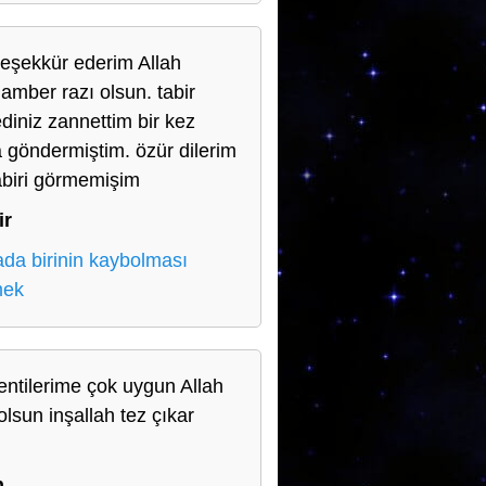
teşekkür ederim Allah
amber razı olsun. tabir
diniz zannettim bir kez
 göndermiştim. özür dilerim
abiri görmemişim
ir
da birinin kaybolması
mek
entilerime çok uygun Allah
olsun inşallah tez çıkar
n
n