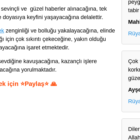
peyg
sevinçli ve güzel haberler alınacağına, tek
tabir
e doyasıya keyfini yaşayacağına delalettir.
Mah
ek
zenginliği ve bolluğu yakalayacağına, elinde
Rüya
ğı için çok sıkıntı çekeceğine, yakın olduğu
rayacağına işaret etmektedir.
evdiğine kavuşacağına, kazançlı işlere
Çok 
pacağına yorulmaktadır.
kork
güze
ek için ⭐Paylaş⭐ 🙏
Ayş
S
Rüya
h
ar
e
Dile
Alla