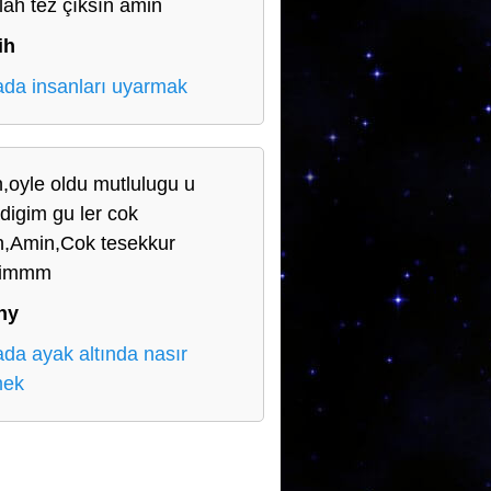
llah tez çıksın amin
ih
da insanları uyarmak
,oyle oldu mutlulugu u
digim gu ler cok
n,Amin,Cok tesekkur
rimmm
ny
da ayak altında nasır
mek