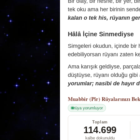
Bir olay, bir nesne, bir yer, bi
tek oku ama her birinin sende 
kalan o tek his, rüyanın ger
Hâlâ İçine Sinmediyse
Simgeleri okudun, içinde bir h
edebiliyorsan rüyanı zaten ke
Ama karışık geldiyse, parçala
düştüyse, rüyanı olduğu gibi
yorumlar; nasibi de hayır d
Muabbir (Pîr)
Rüyalarınızı Bek
rüya yorumluyor
Toplam
114.699
kalbe dokunuldu