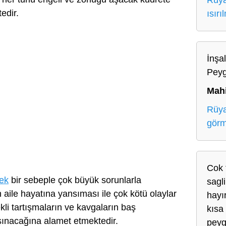
Rüya
edir.
ısırı
İnşal
Peyg
Mah
Rüya
gör
Cok 
ek
bir sebeple çok büyük sorunlarla
sagl
n aile hayatına yansıması ile çok kötü olaylar
hayı
kli tartışmaların ve kavgaların baş
kısa
aşınacağına alamet etmektedir.
peyg