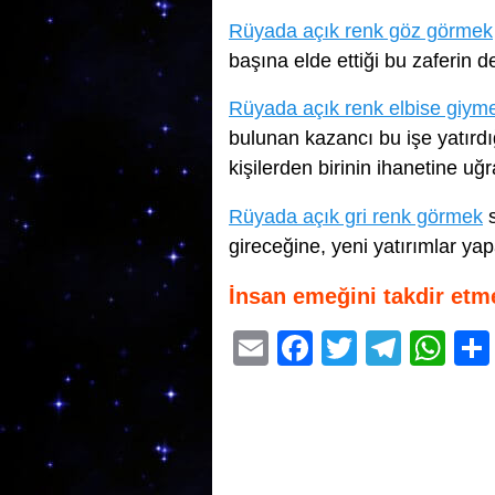
Rüyada açık renk göz görmek
başına elde ettiği bu zaferin d
Rüyada açık renk elbise giym
bulunan kazancı bu işe yatırdı
kişilerden birinin ihanetine uğ
Rüyada açık gri renk görmek
s
gireceğine, yeni yatırımlar ya
İnsan emeğini takdir etm
E
F
T
T
W
m
a
wi
el
h
ail
c
tt
e
at
e
er
gr
s
b
a
A