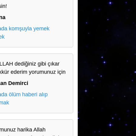
sin!
na
ada komşuyla yemek
ek
LLAH dediğiniz gibi çıkar
kkür ederim yorumunuz için
an Demirci
da ölüm haberi alıp
amak
munuz harika Allah