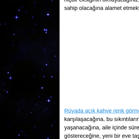
sahip olacağına alamet etmekt
Rüyada açık kahve renk görm
karşılaşacağına, bu sıkıntıları
yaşanacağına, aile içinde süre
göstereceğine, yeni bir eve t