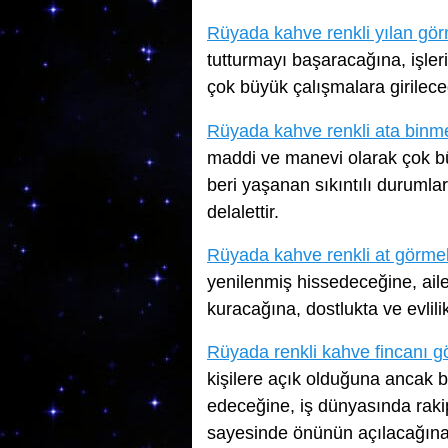
Rüyada kahve renkli yılan gö
tutturmayı başaracağına, işle
çok büyük çalışmalara girilece
Rüyada kahve renkli ata binm
maddi ve manevi olarak çok b
beri yaşanan sıkıntılı duruml
delalettir.
Rüyada kahve renkli at görme
yenilenmiş hissedeceğine, ailes
kuracağına, dostlukta ve evlil
Rüyada renkli kahve fincanı 
kişilere açık olduğuna ancak ba
edeceğine, iş dünyasında rakip
sayesinde önünün açılacağına