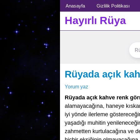
Menü
Anasayfa
Gizlilik Politikası
Hayırlı Rüya
Rüyada açık ka
Yorum yaz
Rüyada açık kahve renk gö
alamayacağına, haneye kıskanç v
iyi yönde ilerleme göstereceğin
yaşadığı muhitin yenileneceği
zahmetten kurtulacağına ve der
hiçbir eksiğinin olmayacağına,