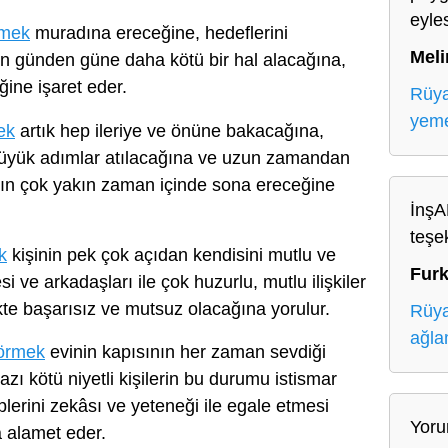
eyle
rmek
muradına ereceğine, hedeflerini
Meli
rin günden güne daha kötü bir hal alacağına,
ğine işaret eder.
Rüy
yem
ek
artık hep ileriye ve önüne bakacağına,
üyük adımlar atılacağına ve uzun zamandan
arın çok yakın zaman içinde sona ereceğine
İnşA
teşe
k
kişinin pek çok açıdan kendisini mutlu ve
Furk
i ve arkadaşları ile çok huzurlu, mutlu ilişkiler
ikte başarısız ve mutsuz olacağına yorulur.
Rüya
ağl
görmek
evinin kapısının her zaman sevdiği
zı kötü niyetli kişilerin bu durumu istismar
lerini zekâsı ve yeteneği ile egale etmesi
Yoru
 alamet eder.