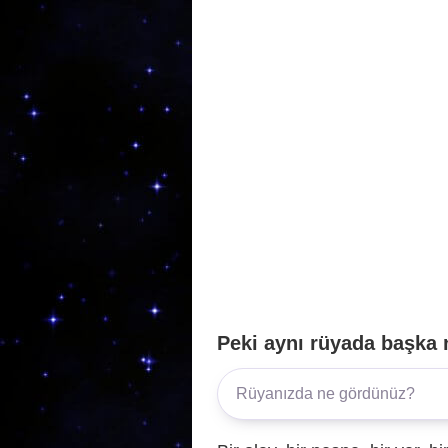
o
m
p
o
p
k
Peki aynı rüyada başka 