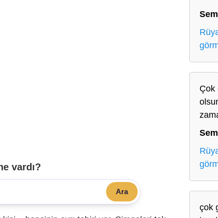
Sem
Rüya
gör
Çok 
olsu
zama
Sem
Rüya
gör
ne vardı?
Ara
çok 