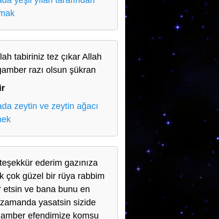
da yeşil yılan tarafından
lmak
lah tabiriniz tez çıkar Allah
amber razı olsun şükran
ir
da zeytin ve zeytin ağacı
mek
teşekkür ederim gazınıza
ik çok güzel bir rüya rabbim
r etsin ve bana bunu en
 zamanda yasatsin sizide
amber efendimize komsu