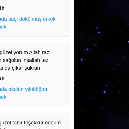
ih
da saçı dökülmüş erkek
mek
güzel yorum Allah razı
n sağolun inşallah tez
nda çıkar şükran
ih
da okulun yıkıldığını
mek
güzel tabir teşekkür ederim