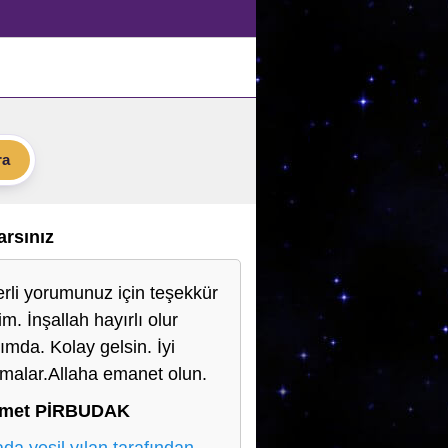
ra
Varsınız
rli yorumunuz için teşekkür
m. İnşallah hayırlı olur
ımda. Kolay gelsin. İyi
şmalar.Allaha emanet olun.
met PİRBUDAK