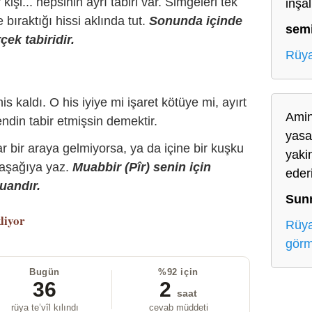
r kişi... hepsinin ayrı tabiri var. Simgeleri tek
inşa
bıraktığı hissi aklında tut.
Sonunda içinde
sem
çek tabiridir.
Rüya
is kaldı. O his iyiye mi işaret kötüye mi, ayırt
Amin
ndin tabir etmişsin demektir.
yasa
r bir araya gelmiyorsa, ya da içine bir kuşku
yaki
 aşağıya yaz.
Muabbir (Pîr) senin için
ede
uandır.
Sun
liyor
Rüya
gör
Bugün
%92 için
36
2
saat
rüya te’vîl kılındı
cevab müddeti