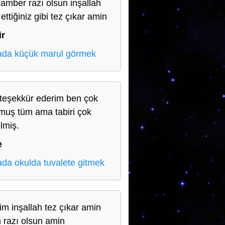
amber razı olsun inşallah
 ettiğiniz gibi tez çıkar amin
ir
da küçük marul görmek
teşekkür ederim ben çok
muş tüm ama tabiri çok
lmiş.
e
da okulda tuvalete gitmek
rim inşallah tez çıkar amin
h razı olsun amin