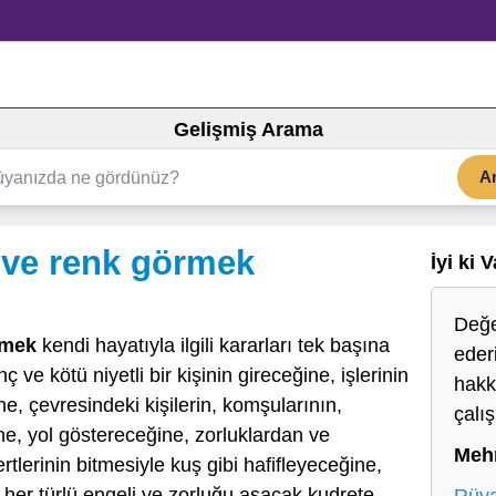
Gelişmiş Arama
A
hve renk görmek
İyi ki 
Değe
rmek
kendi hayatıyla ilgili kararları tek başına
ederi
e kötü niyetli bir kişinin gireceğine, işlerinin
hakk
e, çevresindeki kişilerin, komşularının,
çalı
ne, yol göstereceğine, zorluklardan ve
Meh
tlerinin bitmesiyle kuş gibi hafifleyeceğine,
 her türlü engeli ve zorluğu aşacak kudrete