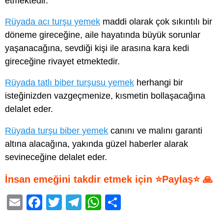
etmektedir.
Rüyada acı turşu yemek
maddi olarak çok sıkıntılı bir
döneme gireceğine, aile hayatında büyük sorunlar
yaşanacağına, sevdiği kişi ile arasına kara kedi
gireceğine rivayet etmektedir.
Rüyada tatlı biber turşusu yemek
herhangi bir
isteğinizden vazgeçmenize, kısmetin bollaşacağına
delalet eder.
Rüyada turşu biber yemek
canını ve malını garanti
altına alacağına, yakında güzel haberler alarak
sevineceğine delalet eder.
İnsan emeğini takdir etmek için ⭐Paylaş⭐ 🙏
E
F
T
T
W
S
m
a
wi
el
h
h