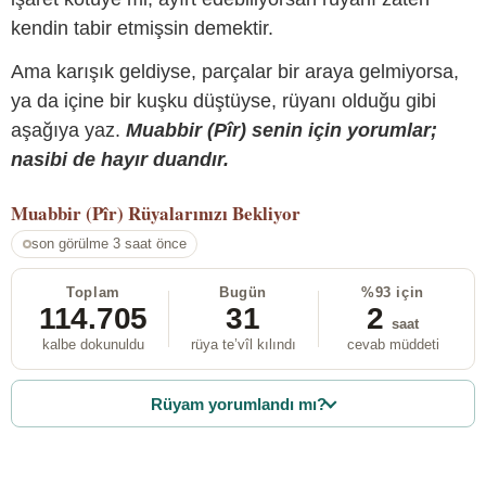
kendin tabir etmişsin demektir.
Ama karışık geldiyse, parçalar bir araya gelmiyorsa,
ya da içine bir kuşku düştüyse, rüyanı olduğu gibi
aşağıya yaz.
Muabbir (Pîr) senin için yorumlar;
nasibi de hayır duandır.
Muabbir (Pîr)
Rüyalarınızı Bekliyor
son görülme 3 saat önce
Toplam
Bugün
%93 için
114.705
31
2
saat
kalbe dokunuldu
rüya te’vîl kılındı
cevab müddeti
Rüyam yorumlandı mı?